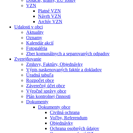
Dotácie, granty, EU fondy
VZN
Platné VZN
Návrh VZN
Archív VZN
Udalosti v obci
Aktuality
Oznamy
Kalendár akcií
Fotogaléria
Zber komunálnych a separovaných odpadov
Zverejňovanie
Zmluvy, Faktúry, Objednávky
Výpis naskenovaných faktúr a dokladov
Úradná tabuľa
Rozpočet obce
Záverečný účet obce
Výročné správy obce
Plán kontrolnej činnosti
Dokumenty
Dokumenty obce
Civilná ochrana
Voľby, Referendum
Objednávky
Ochrana osobných údajov