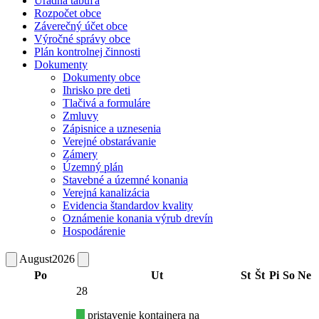
Úradná tabuľa
Rozpočet obce
Záverečný účet obce
Výročné správy obce
Plán kontrolnej činnosti
Dokumenty
Dokumenty obce
Ihrisko pre deti
Tlačivá a formuláre
Zmluvy
Zápisnice a uznesenia
Verejné obstarávanie
Zámery
Územný plán
Stavebné a územné konania
Verejná kanalizácia
Evidencia štandardov kvality
Oznámenie konania výrub drevín
Hospodárenie
August
2026
Po
Ut
St
Št
Pi
So
Ne
28
pristavenie kontajnera na