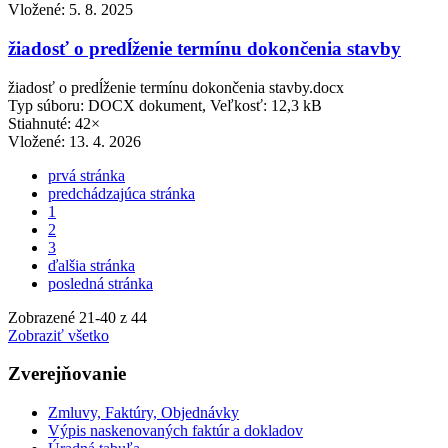
Vložené:
5. 8. 2025
žiadosť o predĺženie termínu dokončenia stavby
žiadosť o predĺženie termínu dokončenia stavby.docx
Typ súboru: DOCX dokument, Veľkosť: 12,3 kB
Stiahnuté: 42×
Vložené:
13. 4. 2026
prvá stránka
predchádzajúca stránka
1
2
3
ďalšia stránka
posledná stránka
Zobrazené
21
-
40
z 44
Zobraziť všetko
Zverejňovanie
Zmluvy, Faktúry, Objednávky
Výpis naskenovaných faktúr a dokladov