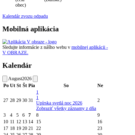
obec)
Kalendár zvozu odpadu
Mobilná aplikácia
Sledujte informácie z nášho webu v
mobilnej aplikácii -
V OBRAZE.
Kalendár
August
2026
Po
Ut
St
Št
Pia
So
Ne
1
1
27
28
29
30
31
2
Upírska svetlá noc 2026
Zobraziť všetky záznamy z dňa
3
4
5
6
7
8
9
10
11
12
13
14
15
16
17
18
19
20
21
22
23
24
25
26
27
28
29
30