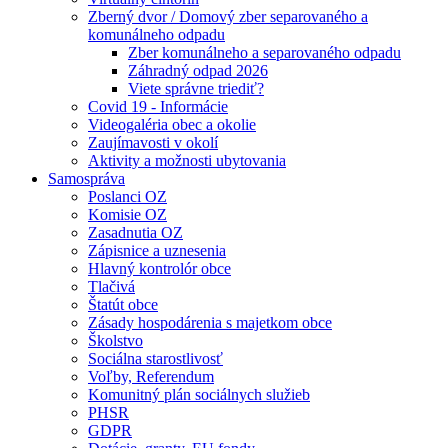
Zberný dvor / Domový zber separovaného a
komunálneho odpadu
Zber komunálneho a separovaného odpadu
Záhradný odpad 2026
Viete správne triediť?
Covid 19 - Informácie
Videogaléria obec a okolie
Zaujímavosti v okolí
Aktivity a možnosti ubytovania
Samospráva
Poslanci OZ
Komisie OZ
Zasadnutia OZ
Zápisnice a uznesenia
Hlavný kontrolór obce
Tlačivá
Štatút obce
Zásady hospodárenia s majetkom obce
Školstvo
Sociálna starostlivosť
Voľby, Referendum
Komunitný plán sociálnych služieb
PHSR
GDPR