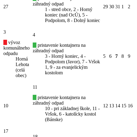
záhradný odpad
27
29
30
31
1
2
1 - stred obce, 2 - Horný
koniec (nad OcÚ), 5 -
Podpolom, 8 - Dolný koniec
3
4
vývoz
pristavenie kontajnera na
komunálneho
záhradný odpad
odpadu
3 - Horný koniec, 4 -
5
6
7
8
9
Horná
Podpolom (Javor), 7 - Vršok
Lehota
1, 9 - za evanjelickým
(celá
kostolom
obec)
11
pristavenie kontajnera na
záhradný odpad
10
12
13
14
15
16
10 - pri základnej škole, 11 -
Vršok, 6 - katolícky kostol
(Bánske)
17
18