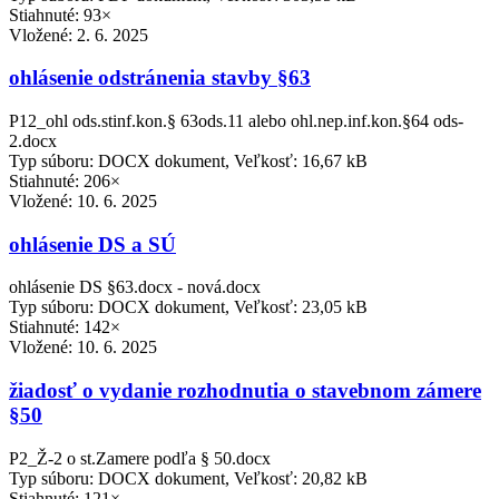
Stiahnuté: 93×
Vložené:
2. 6. 2025
ohlásenie odstránenia stavby §63
P12_ohl ods.stinf.kon.§ 63ods.11 alebo ohl.nep.inf.kon.§64 ods-
2.docx
Typ súboru: DOCX dokument, Veľkosť: 16,67 kB
Stiahnuté: 206×
Vložené:
10. 6. 2025
ohlásenie DS a SÚ
ohlásenie DS §63.docx - nová.docx
Typ súboru: DOCX dokument, Veľkosť: 23,05 kB
Stiahnuté: 142×
Vložené:
10. 6. 2025
žiadosť o vydanie rozhodnutia o stavebnom zámere
§50
P2_Ž-2 o st.Zamere podľa § 50.docx
Typ súboru: DOCX dokument, Veľkosť: 20,82 kB
Stiahnuté: 121×