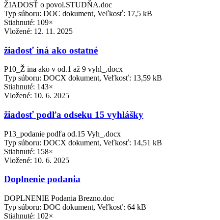
ŽIADOSŤ o povol.STUDŇA.doc
Typ súboru: DOC dokument, Veľkosť: 17,5 kB
Stiahnuté: 109×
Vložené:
12. 11. 2025
žiadosť iná ako ostatné
P10_Ž ina ako v od.1 až 9 vyhl_.docx
Typ súboru: DOCX dokument, Veľkosť: 13,59 kB
Stiahnuté: 143×
Vložené:
10. 6. 2025
žiadosť podľa odseku 15 vyhlášky
P13_podanie podľa od.15 Vyh_.docx
Typ súboru: DOCX dokument, Veľkosť: 14,51 kB
Stiahnuté: 158×
Vložené:
10. 6. 2025
Doplnenie podania
DOPLNENIE Podania Brezno.doc
Typ súboru: DOC dokument, Veľkosť: 64 kB
Stiahnuté: 102×