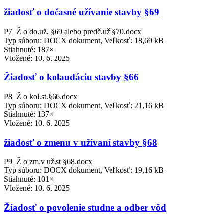
žiadosť o dočasné užívanie stavby §69
P7_Ž o do.už. §69 alebo predč.už §70.docx
Typ súboru: DOCX dokument, Veľkosť: 18,69 kB
Stiahnuté: 187×
Vložené:
10. 6. 2025
Žiadosť o kolaudáciu stavby §66
P8_Ž o kol.st.§66.docx
Typ súboru: DOCX dokument, Veľkosť: 21,16 kB
Stiahnuté: 137×
Vložené:
10. 6. 2025
žiadosť o zmenu v užívaní stavby §68
P9_Ž o zm.v už.st §68.docx
Typ súboru: DOCX dokument, Veľkosť: 19,16 kB
Stiahnuté: 101×
Vložené:
10. 6. 2025
Žiadosť o povolenie studne a odber vôd