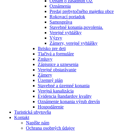
Oznam o zasadnutí OZ
Oznámenia
Predaj prebytočného majetku obce
Rokovací poriadok
Samospráva
Stavebné konania,povolenia.
Verejné vyhlášky
Výzvy
Zámery, verejné vyhlášky
Ihrisko pre deti
Tlačivá a formuláre
Zmluvy
Zápisnice a uznesenia
Verejné obstarávanie
Zámery
Územný plán
Stavebné a územné konania
Verejná kanalizácia
Evidencia štandardov kvality
Oznámenie konania výrub drevín
Hospodárenie
Turistická ubytovňa
Kontakt
Napíšte nám
Ochrana osobných údajov