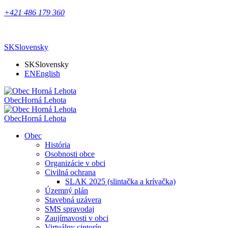
+421 486 179 360
SK
Slovensky
SK
Slovensky
EN
English
Obec
Horná Lehota
Obec
Horná Lehota
Obec
História
Osobnosti obce
Organizácie v obci
Civilná ochrana
SLAK 2025 (slintačka a krívačka)
Územný plán
Stavebná uzávera
SMS spravodaj
Zaujímavosti v obci
Virtuálny cintorín