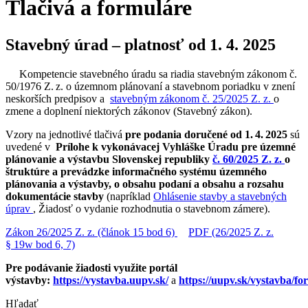
Tlačivá a formuláre
Stavebný úrad – platnosť od 1. 4. 2025
Kompetencie stavebného úradu sa riadia stavebným zákonom č.
50/1976 Z. z. o územnom plánovaní a stavebnom poriadku v znení
neskorších predpisov a
stavebným zákonom č. 25/2025 Z. z.
o
zmene a doplnení niektorých zákonov (Stavebný zákon).
Vzory na jednotlivé tlačivá
pre podania doručené od 1. 4. 2025
sú
uvedené v
Prílohe k vykonávacej Vyhláške Úradu pre územné
plánovanie a výstavbu Slovenskej republiky
č. 60/2025 Z. z.
o
štruktúre a prevádzke informačného systému územného
plánovania a výstavby, o obsahu podaní a obsahu a rozsahu
dokumentácie stavby
(napríklad
Ohlásenie stavby a stavebných
úprav
, Žiadosť o vydanie rozhodnutia o stavebnom zámere).
Zákon 26/2025 Z. z. (článok 15 bod 6)
PDF (26/2025 Z. z.
§ 19w bod 6, 7)
Pre podávanie žiadosti využite portál
výstavby:
https://vystavba.uupv.sk/
a
https://uupv.sk/vystavba/fo
Hľadať