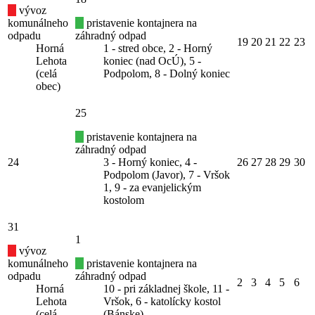
vývoz
komunálneho
pristavenie kontajnera na
odpadu
záhradný odpad
19
20
21
22
23
Horná
1 - stred obce, 2 - Horný
Lehota
koniec (nad OcÚ), 5 -
(celá
Podpolom, 8 - Dolný koniec
obec)
25
pristavenie kontajnera na
záhradný odpad
24
3 - Horný koniec, 4 -
26
27
28
29
30
Podpolom (Javor), 7 - Vršok
1, 9 - za evanjelickým
kostolom
31
1
vývoz
komunálneho
pristavenie kontajnera na
odpadu
záhradný odpad
2
3
4
5
6
Horná
10 - pri základnej škole, 11 -
Lehota
Vršok, 6 - katolícky kostol
(celá
(Bánske)