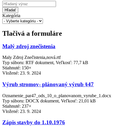
Hľadať
Kategória
Tlačivá a formuláre
Malý zdroj znečistenia
Maly Zdroj Znečistenia,nová.rtf
Typ súboru: RTF dokument, Veľkosť: 77,7 kB
Stiahnuté: 150×
Vložené:
23. 9. 2024
Výrub stromov- plánovaný výrub §47
Oznamenie_par47_ods_10_o_planovanom_vyrube_1.docx
Typ súboru: DOCX dokument, Veľkosť: 21,01 kB
Stiahnuté: 237×
Vložené:
23. 9. 2024
Zápis stavby do 1.10.1976