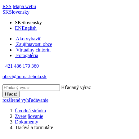
RSS
Mapa webu
SK
Slovensky
SK
Slovensky
EN
English
Ako vybaviť
Zaujímavosti obce
Virtuálny cintorín
Fotogaléria
+421 486 179 360
obec@horna-lehota.sk
Hľadaný výraz
Hľadať
rozšírené vyhľadávanie
Úvodná stránka
Zverejňovanie
Dokumenty
Tlačivá a formuláre