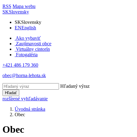
RSS
Mapa webu
SK
Slovensky
SK
Slovensky
EN
English
Ako vybaviť
Zaujímavosti obce
Virtuálny cintorín
Fotogaléria
+421 486 179 360
obec@horna-lehota.sk
Hľadaný výraz
Hľadať
rozšírené vyhľadávanie
Úvodná stránka
Obec
Obec