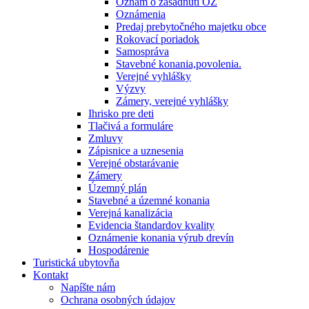
Oznam o zasadnutí OZ
Oznámenia
Predaj prebytočného majetku obce
Rokovací poriadok
Samospráva
Stavebné konania,povolenia.
Verejné vyhlášky
Výzvy
Zámery, verejné vyhlášky
Ihrisko pre deti
Tlačivá a formuláre
Zmluvy
Zápisnice a uznesenia
Verejné obstarávanie
Zámery
Územný plán
Stavebné a územné konania
Verejná kanalizácia
Evidencia štandardov kvality
Oznámenie konania výrub drevín
Hospodárenie
Turistická ubytovňa
Kontakt
Napíšte nám
Ochrana osobných údajov