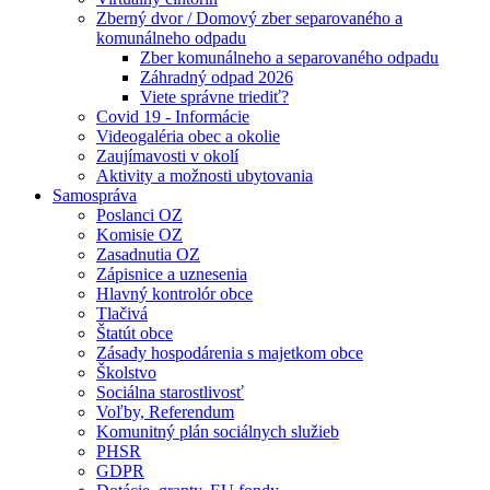
Zberný dvor / Domový zber separovaného a
komunálneho odpadu
Zber komunálneho a separovaného odpadu
Záhradný odpad 2026
Viete správne triediť?
Covid 19 - Informácie
Videogaléria obec a okolie
Zaujímavosti v okolí
Aktivity a možnosti ubytovania
Samospráva
Poslanci OZ
Komisie OZ
Zasadnutia OZ
Zápisnice a uznesenia
Hlavný kontrolór obce
Tlačivá
Štatút obce
Zásady hospodárenia s majetkom obce
Školstvo
Sociálna starostlivosť
Voľby, Referendum
Komunitný plán sociálnych služieb
PHSR
GDPR