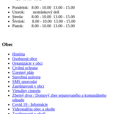
Pondelok: 8.00 - 10.00 13.00 - 15.00
Utorok: nestránkový deň
Streda: 8.00 - 10.00 13.00 - 15.00
Štvrtok: 8.00 - 10.00 13.00 - 15.00
Piatok: 8.00 - 10.00 13.00 - 15.00
Obec
História
Osobnosti obce
Organizácie v obci
Civilná ochrana
Územný plán
Stavebná uzávera
SMS spravodaj
Zaujímavosti v obci
Virtuálny cintorín
Zberný dvor / Domový zber separovaného a komunálneho
odpadu
Covid 19 - Informácie
Videogaléria obec a okolie
Zaujímavosti v okolí