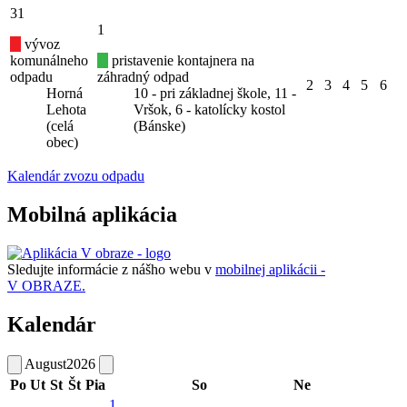
31
1
vývoz
komunálneho
pristavenie kontajnera na
odpadu
záhradný odpad
2
3
4
5
6
Horná
10 - pri základnej škole, 11 -
Lehota
Vršok, 6 - katolícky kostol
(celá
(Bánske)
obec)
Kalendár zvozu odpadu
Mobilná aplikácia
Sledujte informácie z nášho webu v
mobilnej aplikácii -
V OBRAZE.
Kalendár
August
2026
Po
Ut
St
Št
Pia
So
Ne
1