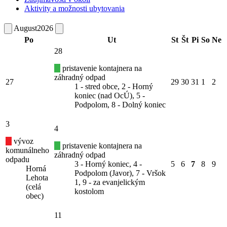
Aktivity a možnosti ubytovania
August
2026
Po
Ut
St
Št
Pi
So
Ne
28
pristavenie kontajnera na
záhradný odpad
27
29
30
31
1
2
1 - stred obce, 2 - Horný
koniec (nad OcÚ), 5 -
Podpolom, 8 - Dolný koniec
3
4
vývoz
pristavenie kontajnera na
komunálneho
záhradný odpad
odpadu
3 - Horný koniec, 4 -
5
6
7
8
9
Horná
Podpolom (Javor), 7 - Vršok
Lehota
1, 9 - za evanjelickým
(celá
kostolom
obec)
11