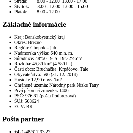
Streda: 8.00 - 12.00 13.00 - 17.00
Štvrtok: 8.00 - 12.00 13.00 - 15.00
Piatok: 8.00 - 12.00
Základné informácie
Kraj: Banskobystrický kraj
Okres: Brezno
Región: Chopok – juh
Nadmorská výška: 640 m n. m.
Súradnice: 48°50′19″S 19°32′46″V
Rozloha: 45,89 km² (4 589 ha)
Časti obce: Bruchačka, Krpáčovo, Tále
Obyvateľstvo: 596 (31. 12. 2014)
Hustota: 12,99 obyv./km²
Chránené územia: Národný park Nízke Tatry
Prvá písomná zmienka: 1406
PSČ: 976 81 (pošta Podbrezová)
ŠÚJ: 508624
EČV: BR
Pošta partner
+421-48/617 93 27