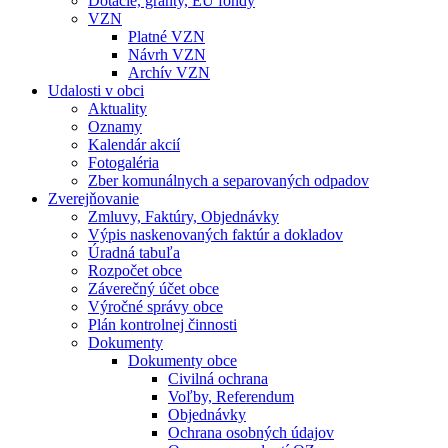
Dotácie, granty, EU fondy
VZN
Platné VZN
Návrh VZN
Archív VZN
Udalosti v obci
Aktuality
Oznamy
Kalendár akcií
Fotogaléria
Zber komunálnych a separovaných odpadov
Zverejňovanie
Zmluvy, Faktúry, Objednávky
Výpis naskenovaných faktúr a dokladov
Úradná tabuľa
Rozpočet obce
Záverečný účet obce
Výročné správy obce
Plán kontrolnej činnosti
Dokumenty
Dokumenty obce
Civilná ochrana
Voľby, Referendum
Objednávky
Ochrana osobných údajov