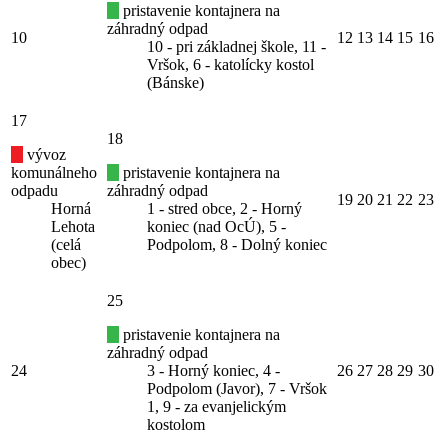
pristavenie kontajnera na
záhradný odpad
10
12
13
14
15
16
10 - pri základnej škole, 11 -
Vršok, 6 - katolícky kostol
(Bánske)
17
18
vývoz
komunálneho
pristavenie kontajnera na
odpadu
záhradný odpad
19
20
21
22
23
Horná
1 - stred obce, 2 - Horný
Lehota
koniec (nad OcÚ), 5 -
(celá
Podpolom, 8 - Dolný koniec
obec)
25
pristavenie kontajnera na
záhradný odpad
24
3 - Horný koniec, 4 -
26
27
28
29
30
Podpolom (Javor), 7 - Vršok
1, 9 - za evanjelickým
kostolom