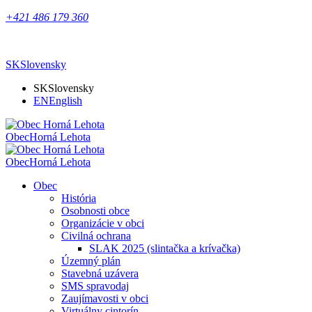
+421 486 179 360
SK
Slovensky
SK
Slovensky
EN
English
Obec
Horná Lehota
Obec
Horná Lehota
Obec
História
Osobnosti obce
Organizácie v obci
Civilná ochrana
SLAK 2025 (slintačka a krívačka)
Územný plán
Stavebná uzávera
SMS spravodaj
Zaujímavosti v obci
Virtuálny cintorín