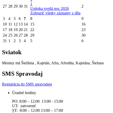
1
27
28
29
30
31
2
Upírska svetlá noc 2026
Zobraziť všetky záznamy z dňa
3
4
5
6
7
8
9
10
11
12
13
14
15
16
17
18
19
20
21
22
23
24
25
26
27
28
29
30
31
1
2
3
4
5
6
Sviatok
Meniny má
Štefánia
, Kajetán, Afra, Afrodita, Kajetána, Štefana
SMS Spravodaj
Registrácia do SMS spravodaja
Úradné hodiny
PO: 8:00 – 12:00 13:00 - 15:00
UT: zatvorené
ST: 8:00 – 12:00 13:00 – 17:00