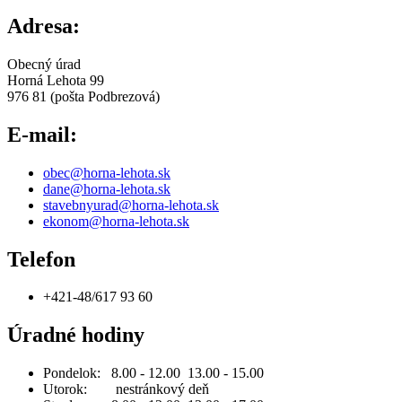
Adresa:
Obecný úrad
Horná Lehota 99
976 81 (pošta Podbrezová)
E-mail:
obec@horna-lehota.sk
dane@horna-lehota.sk
stavebnyurad@horna-lehota.sk
ekonom@horna-lehota.sk
Telefon
+421-48/617 93 60
Úradné hodiny
Pondelok: 8.00 - 12.00 13.00 - 15.00
Utorok: nestránkový deň