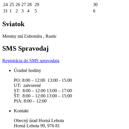
24
25
26
27
28
29
30
31
1
2
3
4
5
6
Sviatok
Meniny má
Ľubomíra
, Rastic
SMS Spravodaj
Registrácia do SMS spravodaja
Úradné hodiny
PO: 8:00 – 12:00 13:00 - 15:00
UT: zatvorené
ST: 8:00 – 12:00 13:00 – 17:00
ŠT: 8:00 – 12:00 13:00 – 15:00
PIA: 8:00 – 12:00
Kontakt
Obecný úrad Horná Lehota
Horná Lehota 99, 976 81