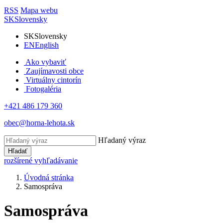
RSS
Mapa webu
SK
Slovensky
SK
Slovensky
EN
English
Ako vybaviť
Zaujímavosti obce
Virtuálny cintorín
Fotogaléria
+421 486 179 360
obec@horna-lehota.sk
Hľadaný výraz
Hľadať
rozšírené vyhľadávanie
Úvodná stránka
Samospráva
Samospráva