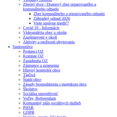
Zberný dvor / Domový zber separovaného a
komunálneho odpadu
Zber komunálneho a separovaného odpadu
Záhradný odpad 2026
Viete správne triediť?
Covid 19 - Informácie
Videogaléria obec a okolie
Zaujímavosti v okolí
Aktivity a možnosti ubytovania
Samospráva
Poslanci OZ
Komisie OZ
Zasadnutia OZ
Zápisnice a uznesenia
Hlavný kontrolór obce
Tlačivá
Štatút obce
Zásady hospodárenia s majetkom obce
Školstvo
Sociálna starostlivosť
Voľby, Referendum
Komunitný plán sociálnych služieb
PHSR
GDPR