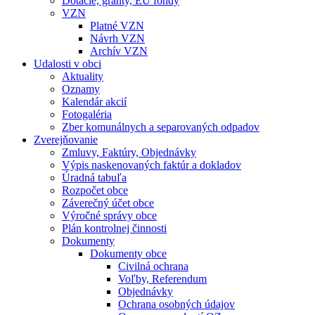
Dotácie, granty, EU fondy
VZN
Platné VZN
Návrh VZN
Archív VZN
Udalosti v obci
Aktuality
Oznamy
Kalendár akcií
Fotogaléria
Zber komunálnych a separovaných odpadov
Zverejňovanie
Zmluvy, Faktúry, Objednávky
Výpis naskenovaných faktúr a dokladov
Úradná tabuľa
Rozpočet obce
Záverečný účet obce
Výročné správy obce
Plán kontrolnej činnosti
Dokumenty
Dokumenty obce
Civilná ochrana
Voľby, Referendum
Objednávky
Ochrana osobných údajov