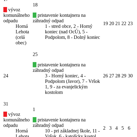
18
vývoz
komunálneho
pristavenie kontajnera na
odpadu
záhradný odpad
19
20
21
22
23
Horná
1 - stred obce, 2 - Horný
Lehota
koniec (nad OcÚ), 5 -
(celá
Podpolom, 8 - Dolný koniec
obec)
25
pristavenie kontajnera na
záhradný odpad
24
3 - Horný koniec, 4 -
26
27
28
29
30
Podpolom (Javor), 7 - Vršok
1, 9 - za evanjelickým
kostolom
31
1
vývoz
komunálneho
pristavenie kontajnera na
odpadu
záhradný odpad
2
3
4
5
6
Horná
10 - pri základnej škole, 11 -
Lehota
Vršok, 6 - katolícky kostol