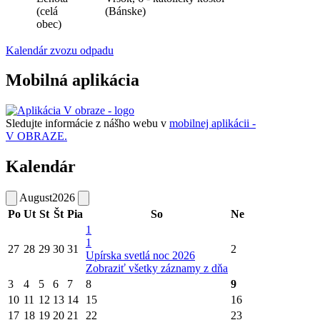
(celá
(Bánske)
obec)
Kalendár zvozu odpadu
Mobilná aplikácia
Sledujte informácie z nášho webu v
mobilnej aplikácii -
V OBRAZE.
Kalendár
August
2026
Po
Ut
St
Št
Pia
So
Ne
1
1
27
28
29
30
31
2
Upírska svetlá noc 2026
Zobraziť všetky záznamy z dňa
3
4
5
6
7
8
9
10
11
12
13
14
15
16
17
18
19
20
21
22
23