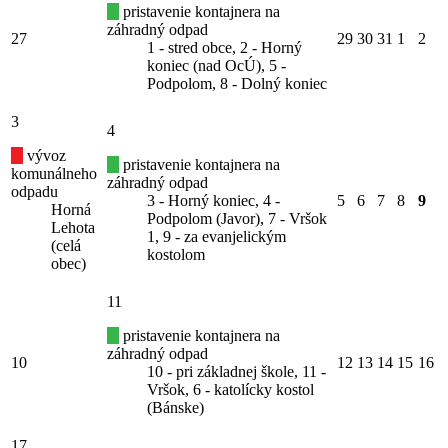
pristavenie kontajnera na
záhradný odpad
27
29
30
31
1
2
1 - stred obce, 2 - Horný
koniec (nad OcÚ), 5 -
Podpolom, 8 - Dolný koniec
3
4
vývoz
pristavenie kontajnera na
komunálneho
záhradný odpad
odpadu
3 - Horný koniec, 4 -
5
6
7
8
9
Horná
Podpolom (Javor), 7 - Vršok
Lehota
1, 9 - za evanjelickým
(celá
kostolom
obec)
11
pristavenie kontajnera na
záhradný odpad
10
12
13
14
15
16
10 - pri základnej škole, 11 -
Vršok, 6 - katolícky kostol
(Bánske)
17