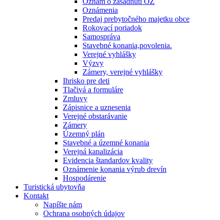
Oznam o zasadnutí OZ
Oznámenia
Predaj prebytočného majetku obce
Rokovací poriadok
Samospráva
Stavebné konania,povolenia.
Verejné vyhlášky
Výzvy
Zámery, verejné vyhlášky
Ihrisko pre deti
Tlačivá a formuláre
Zmluvy
Zápisnice a uznesenia
Verejné obstarávanie
Zámery
Územný plán
Stavebné a územné konania
Verejná kanalizácia
Evidencia štandardov kvality
Oznámenie konania výrub drevín
Hospodárenie
Turistická ubytovňa
Kontakt
Napíšte nám
Ochrana osobných údajov