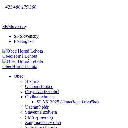
+421 486 179 360
SK
Slovensky
SK
Slovensky
EN
English
Obec
Horná Lehota
Obec
Horná Lehota
Obec
História
Osobnosti obce
Organizácie v obci
Civilná ochrana
SLAK 2025 (slintačka a krívačka)
Územný plán
Stavebná uzávera
SMS spravodaj
Zaujímavosti v obci
Virtuálny cintorín