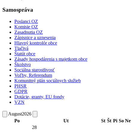
Samospráva
Poslanci OZ
Komisie OZ
Zasadnutia OZ
Zápisnice a uznesenia
Hlavný kontrolór obce
Tlačivá
Štatút obce
Zásady hospodárenia s majetkom obce
Školstvo
Sociálna starostlivosť
Voľby, Referendum
Komunitný plán sociálnych služieb
PHSR
GDPR
Dotácie, granty, EU fondy
VZN
August
2026
Po
Ut
St
Št
Pi
So
Ne
28