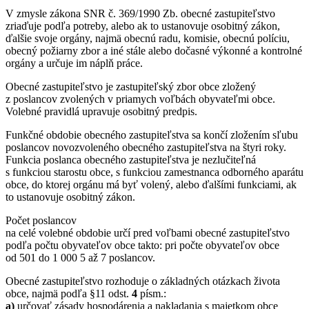
V zmysle zákona SNR č. 369/1990 Zb. obecné zastupiteľstvo
zriaďuje podľa potreby, alebo ak to ustanovuje osobitný zákon,
ďalšie svoje orgány, najmä obecnú radu, komisie, obecnú políciu,
obecný požiarny zbor a iné stále alebo dočasné výkonné a kontrolné
orgány a určuje im náplň práce.
Obecné zastupiteľstvo je zastupiteľský zbor obce zložený
z poslancov zvolených v priamych voľbách obyvateľmi obce.
Volebné pravidlá upravuje osobitný predpis.
Funkčné obdobie obecného zastupiteľstva sa končí zložením sľubu
poslancov novozvoleného obecného zastupiteľstva na štyri roky.
Funkcia poslanca obecného zastupiteľstva je nezlučiteľná
s funkciou starostu obce, s funkciou zamestnanca odborného aparátu
obce, do ktorej orgánu má byť volený, alebo ďalšími funkciami, ak
to ustanovuje osobitný zákon.
Počet poslancov
na celé volebné obdobie určí pred voľbami obecné zastupiteľstvo
podľa počtu obyvateľov obce takto: pri počte obyvateľov obce
od 501 do 1 000 5 až 7 poslancov.
Obecné zastupiteľstvo rozhoduje o základných otázkach života
obce, najmä podľa §11 odst.
4
písm.:
a)
určovať zásady hospodárenia a nakladania s majetkom obce