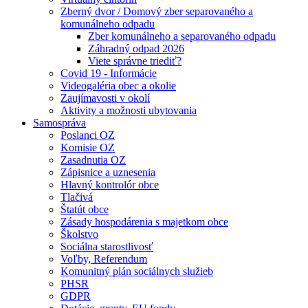
Zberný dvor / Domový zber separovaného a
komunálneho odpadu
Zber komunálneho a separovaného odpadu
Záhradný odpad 2026
Viete správne triediť?
Covid 19 - Informácie
Videogaléria obec a okolie
Zaujímavosti v okolí
Aktivity a možnosti ubytovania
Samospráva
Poslanci OZ
Komisie OZ
Zasadnutia OZ
Zápisnice a uznesenia
Hlavný kontrolór obce
Tlačivá
Štatút obce
Zásady hospodárenia s majetkom obce
Školstvo
Sociálna starostlivosť
Voľby, Referendum
Komunitný plán sociálnych služieb
PHSR
GDPR