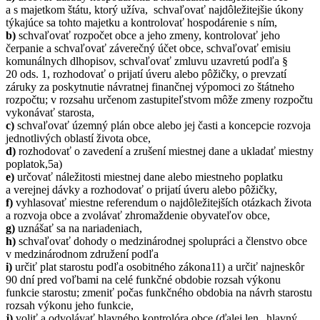
a s majetkom štátu, ktorý užíva, schvaľovať najdôležitejšie úkony
týkajúce sa tohto majetku a kontrolovať hospodárenie s ním,
b)
schvaľovať rozpočet obce a jeho zmeny, kontrolovať jeho
čerpanie a schvaľovať záverečný účet obce, schvaľovať emisiu
komunálnych dlhopisov, schvaľovať zmluvu uzavretú podľa §
20 ods. 1, rozhodovať o prijatí úveru alebo pôžičky, o prevzatí
záruky za poskytnutie návratnej finančnej výpomoci zo štátneho
rozpočtu; v rozsahu určenom zastupiteľstvom môže zmeny rozpočtu
vykonávať starosta,
c)
schvaľovať územný plán obce alebo jej časti a koncepcie rozvoja
jednotlivých oblastí života obce,
d)
rozhodovať o zavedení a zrušení miestnej dane a ukladať miestny
poplatok,5a)
e)
určovať náležitosti miestnej dane alebo miestneho poplatku
a verejnej dávky a rozhodovať o prijatí úveru alebo pôžičky,
f)
vyhlasovať miestne referendum o najdôležitejších otázkach života
a rozvoja obce a zvolávať zhromaždenie obyvateľov obce,
g)
uznášať sa na nariadeniach,
h)
schvaľovať dohody o medzinárodnej spolupráci a členstvo obce
v medzinárodnom združení podľa
i)
určiť plat starostu podľa osobitného zákona11) a určiť najneskôr
90 dní pred voľbami na celé funkčné obdobie rozsah výkonu
funkcie starostu; zmeniť počas funkčného obdobia na návrh starostu
rozsah výkonu jeho funkcie,
j)
voliť a odvolávať hlavného kontrolóra obce (ďalej len „hlavný