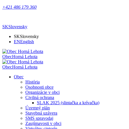
+421 486 179 360
SK
Slovensky
SK
Slovensky
EN
English
Obec
Horná Lehota
Obec
Horná Lehota
Obec
História
Osobnosti obce
Organizácie v obci
Civilná ochrana
SLAK 2025 (slintačka a krívačka)
Územný plán
Stavebná uzávera
SMS spravodaj
Zaujímavosti v obci
Virtuálny cintorín