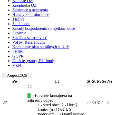
Komisie OZ
Zasadnutia OZ
Zápisnice a uznesenia
Hlavný kontrolór obce
Tlačivá
Štatút obce
Zásady hospodárenia s majetkom obce
Školstvo
Sociálna starostlivosť
Voľby, Referendum
Komunitný plán sociálnych služieb
PHSR
GDPR
Dotácie, granty, EU fondy
VZN
August
2026
Po
Ut
St
Št
Pi
So
Ne
28
pristavenie kontajnera na
záhradný odpad
27
29
30
31
1
2
1 - stred obce, 2 - Horný
koniec (nad OcÚ), 5 -
Podpolom, 8 - Dolný koniec