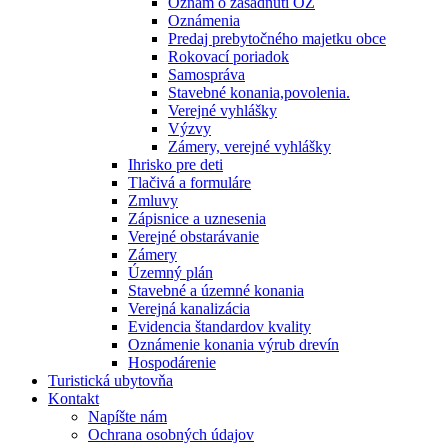
Oznam o zasadnutí OZ
Oznámenia
Predaj prebytočného majetku obce
Rokovací poriadok
Samospráva
Stavebné konania,povolenia.
Verejné vyhlášky
Výzvy
Zámery, verejné vyhlášky
Ihrisko pre deti
Tlačivá a formuláre
Zmluvy
Zápisnice a uznesenia
Verejné obstarávanie
Zámery
Územný plán
Stavebné a územné konania
Verejná kanalizácia
Evidencia štandardov kvality
Oznámenie konania výrub drevín
Hospodárenie
Turistická ubytovňa
Kontakt
Napíšte nám
Ochrana osobných údajov