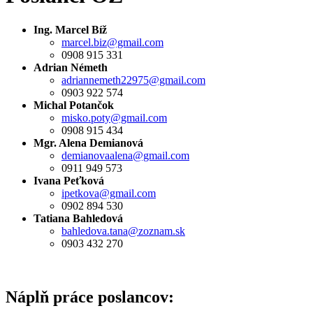
Ing. Marcel Bíž
marcel.biz@gmail.com
0908 915 331
Adrian Németh
adriannemeth22975@gmail.com
0903 922 574
Michal Potančok
misko.poty@gmail.com
0908 915 434
Mgr. Alena Demianová
demianovaalena@gmail.com
0911 949 573
Ivana Peťková
ipetkova@gmail.com
0902 894 530
Tatiana Bahledová
bahledova.tana@zoznam.sk
0903 432 270
Náplň práce poslancov: