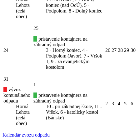
Lehota
koniec (nad OcÚ), 5 -
(celá
Podpolom, 8 - Dolný koniec
obec)
25
pristavenie kontajnera na
záhradný odpad
24
3 - Horný koniec, 4 -
26
27
28
29
30
Podpolom (Javor), 7 - Vršok
1, 9 - za evanjelickým
kostolom
31
1
vývoz
komunálneho
pristavenie kontajnera na
odpadu
záhradný odpad
2
3
4
5
6
Horná
10 - pri základnej škole, 11 -
Lehota
Vršok, 6 - katolícky kostol
(celá
(Bánske)
obec)
Kalendár zvozu odpadu