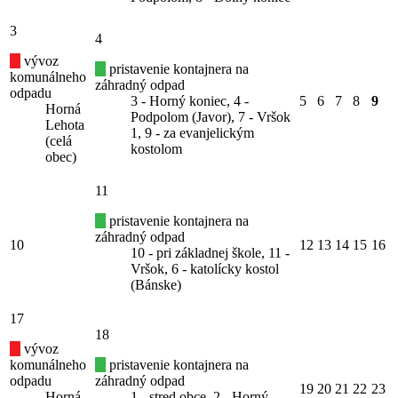
3
4
vývoz
pristavenie kontajnera na
komunálneho
záhradný odpad
odpadu
3 - Horný koniec, 4 -
5
6
7
8
9
Horná
Podpolom (Javor), 7 - Vršok
Lehota
1, 9 - za evanjelickým
(celá
kostolom
obec)
11
pristavenie kontajnera na
záhradný odpad
10
12
13
14
15
16
10 - pri základnej škole, 11 -
Vršok, 6 - katolícky kostol
(Bánske)
17
18
vývoz
komunálneho
pristavenie kontajnera na
odpadu
záhradný odpad
19
20
21
22
23
Horná
1 - stred obce, 2 - Horný