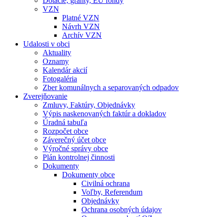
Dotácie, granty, EU fondy
VZN
Platné VZN
Návrh VZN
Archív VZN
Udalosti v obci
Aktuality
Oznamy
Kalendár akcií
Fotogaléria
Zber komunálnych a separovaných odpadov
Zverejňovanie
Zmluvy, Faktúry, Objednávky
Výpis naskenovaných faktúr a dokladov
Úradná tabuľa
Rozpočet obce
Záverečný účet obce
Výročné správy obce
Plán kontrolnej činnosti
Dokumenty
Dokumenty obce
Civilná ochrana
Voľby, Referendum
Objednávky
Ochrana osobných údajov