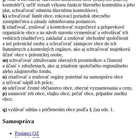
kontrolór“), určiť rozsah výkonu funkcie hlavného kontrolóra a jeho
plat, schvaľovať odmenu hlavnému kontrolórovi,
k)
schvaľovať štatút obce, rokovací poriadok obecného
zastupiteľstva a zásady odmeňovania poslancov,
l)
zriaďovať, zrušovať a kontrolovať rozpočtové a príspevkové
organizácie obce a na návrh starostu vymenúvať a odvolávať ich
vedúcich (riaditeľov), zakladať a zrušovať obchodné spoločnosti
a iné právnické osoby a schvaľovať zástupcov obce do ich
štatutárnych a kontrolných orgánov, ako aj schvaľovať majetkovú
účasť obce v právnickej osobe,
m)
schvaľovať združovanie obecných prostriedkov a činností
a účasť v združeniach, ako aj zriadenie spoločného regionálneho
alebo záujmového fondu,
n)
zriaďovať a zrušovať orgány potrebné na samosprávu obce
a určovať náplň ich práce,
o)
udeľovať čestné občianstvo obce, obecné vyznamenania a ceny,
p)
ustanoviť erb obce, vlajku obce, pečať obce, prípadne znelku
obce,
q)
vydávať súhlas s pričlenením obce podľa § 2aa ods. 1.
Samospráva
Poslanci OZ