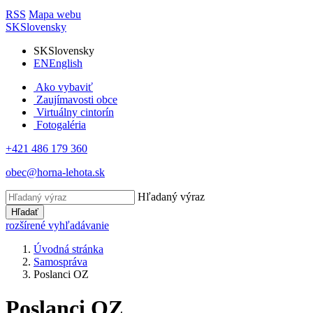
RSS
Mapa webu
SK
Slovensky
SK
Slovensky
EN
English
Ako vybaviť
Zaujímavosti obce
Virtuálny cintorín
Fotogaléria
+421 486 179 360
obec@horna-lehota.sk
Hľadaný výraz
Hľadať
rozšírené vyhľadávanie
Úvodná stránka
Samospráva
Poslanci OZ
Poslanci OZ