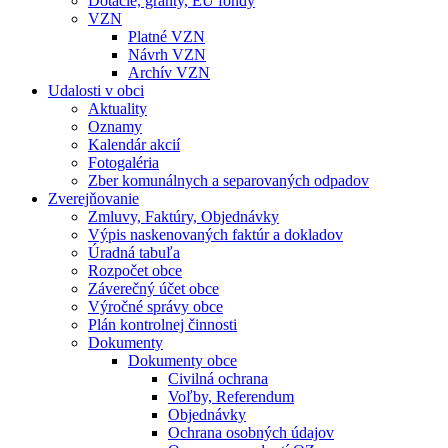
Dotácie, granty, EU fondy
VZN
Platné VZN
Návrh VZN
Archív VZN
Udalosti v obci
Aktuality
Oznamy
Kalendár akcií
Fotogaléria
Zber komunálnych a separovaných odpadov
Zverejňovanie
Zmluvy, Faktúry, Objednávky
Výpis naskenovaných faktúr a dokladov
Úradná tabuľa
Rozpočet obce
Záverečný účet obce
Výročné správy obce
Plán kontrolnej činnosti
Dokumenty
Dokumenty obce
Civilná ochrana
Voľby, Referendum
Objednávky
Ochrana osobných údajov