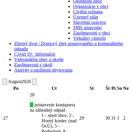
Osobnosti obce
Organizácie v obci
Civilná ochrana
Územný plán
Stavebná uzávera
SMS spravodaj
Zaujímavosti v obci
Virtuálny cintorín
Zberný dvor / Domový zber separovaného a komunálneho
odpadu
Covid 19 - Informácie
Videogaléria obec a okolie
Zaujímavosti v okolí
Aktivity a možnosti ubytovania
August
2026
Po
Ut
St
Št
Pi
So
Ne
28
pristavenie kontajnera
na záhradný odpad
1 - stred obce, 2 -
27
29
30
31
1
2
Horný koniec (nad
OcÚ), 5 -
Podpolom, 8 -