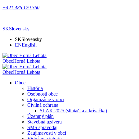
+421 486 179 360
SK
Slovensky
SK
Slovensky
EN
English
Obec
Horná Lehota
Obec
Horná Lehota
Obec
História
Osobnosti obce
Organizácie v obci
Civilná ochrana
SLAK 2025 (slintačka a krívačka)
Územný plán
Stavebná uzávera
SMS spravodaj
Zaujímavosti v obci
Virtuálny cintorín