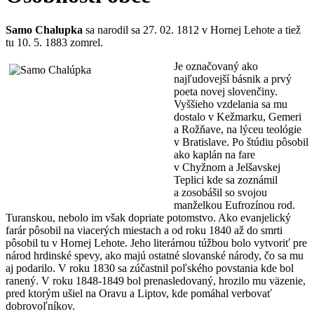
Samo Chalupka
sa narodil sa 27. 02. 1812 v Hornej Lehote a tiež
tu 10. 5. 1883 zomrel.
Je označovaný ako
najľudovejší básnik a prvý
poeta novej slovenčiny.
Vyššieho vzdelania sa mu
dostalo v Kežmarku, Gemeri
a Rožňave, na lýceu teológie
v Bratislave. Po štúdiu pôsobil
ako kaplán na fare
v Chyžnom a Jelšavskej
Teplici kde sa zoznámil
a zosobášil so svojou
manželkou Eufrozínou rod.
Turanskou, nebolo im však dopriate potomstvo. Ako evanjelický
farár pôsobil na viacerých miestach a od roku 1840 až do smrti
pôsobil tu v Hornej Lehote. Jeho literárnou túžbou bolo vytvoriť pre
národ hrdinské spevy, ako majú ostatné slovanské národy, čo sa mu
aj podarilo. V roku 1830 sa zúčastnil poľského povstania kde bol
ranený. V roku 1848-1849 bol prenasledovaný, hrozilo mu väzenie,
pred ktorým ušiel na Oravu a Liptov, kde pomáhal verbovať
dobrovoľníkov.