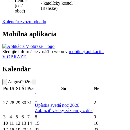
Lehota
- katolícky kostol
(celá
(Bánske)
obec)
Kalendár zvozu odpadu
Mobilná aplikácia
Sledujte informácie z nášho webu v
mobilnej aplikácii -
V OBRAZE.
Kalendár
August
2026
Po
Ut
St
Št
Pia
So
Ne
1
1
27
28
29
30
31
2
Upírska svetlá noc 2026
Zobraziť všetky záznamy z dňa
3
4
5
6
7
8
9
10
11
12
13
14
15
16
17
18
19
20
21
22
23