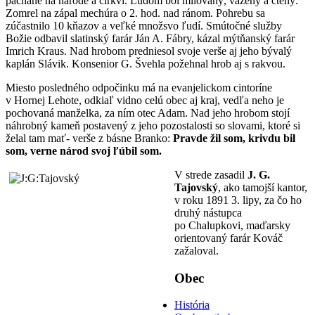
páchané na národe a cirkvi. Ľudom bol milovaný, vážený a ctený.
Zomrel na zápal mechúra o 2. hod. nad ránom. Pohrebu sa
zúčastnilo 10 kňazov a veľké množsvo ľudí. Smútočné služby
Božie odbavil slatinský farár Ján A. Fábry, kázal mýtňanský farár
Imrich Kraus. Nad hrobom predniesol svoje verše aj jeho bývalý
kaplán Slávik. Konsenior G. Švehla požehnal hrob aj s rakvou.
Miesto posledného odpočinku má na evanjelickom cintoríne
v Hornej Lehote, odkiaľ vidno celú obec aj kraj, vedľa neho je
pochovaná manželka, za ním otec Adam. Nad jeho hrobom stojí
náhrobný kameň postavený z jeho pozostalosti so slovami, ktoré si
želal tam mať- verše z básne Branko:
Pravde žil som, krivdu bil
som, verne národ svoj ľúbil som.
V strede zasadil
J. G.
Tajovský
, ako tamojší kantor,
v roku 1891 3. lipy, za čo ho
druhý nástupca
po Chalupkovi, maďarsky
orientovaný farár Kováč
zažaloval.
Obec
História