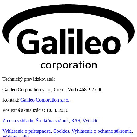
Technický prevádzkovateľ:
Galileo Corporation s.r.o., Čierna Voda 468, 925 06
Kontakt:
Galileo Corporation s.r.o.
Posledná aktualizácia: 10. 8. 2026
Zmena vzhľadu
,
Štruktúra stránok
,
RSS
,
Vytlačiť
Vyhlásenie o prístupnosti
,
Cookies
,
Vyhlásenie o ochrane súkromia
,
Webové sídlo