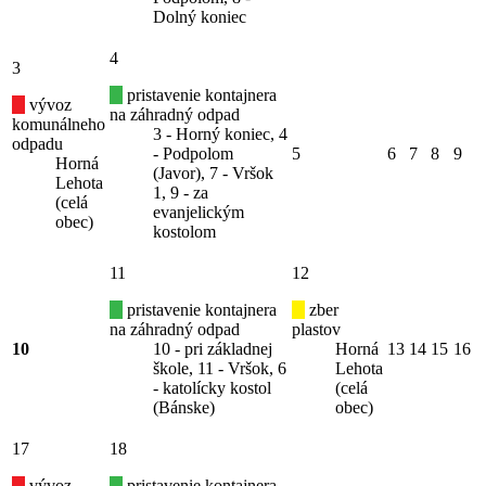
Dolný koniec
4
3
pristavenie kontajnera
vývoz
na záhradný odpad
komunálneho
3 - Horný koniec, 4
odpadu
- Podpolom
5
6
7
8
9
Horná
(Javor), 7 - Vršok
Lehota
1, 9 - za
(celá
evanjelickým
obec)
kostolom
11
12
pristavenie kontajnera
zber
na záhradný odpad
plastov
10
10 - pri základnej
Horná
13
14
15
16
škole, 11 - Vršok, 6
Lehota
- katolícky kostol
(celá
(Bánske)
obec)
17
18
vývoz
pristavenie kontajnera