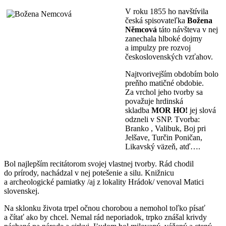
V roku 1855 ho navštívila
česká spisovateľka
Božena
Němcová
táto návšteva v nej
zanechala hlboké dojmy
a impulzy pre rozvoj
československých vzťahov.
Najtvorivejším obdobím bolo
preňho matičné obdobie.
Za vrchol jeho tvorby sa
považuje hrdinská
skladba
MOR HO!
jej slová
odzneli v SNP. Tvorba:
Branko , Valibuk, Boj pri
Jelšave, Turčin Poničan,
Likavský väzeň, atď….
Bol najlepším recitátorom svojej vlastnej tvorby. Rád chodil
do prírody, nachádzal v nej potešenie a silu. Knižnicu
a archeologické pamiatky /aj z lokality Hrádok/ venoval Matici
slovenskej.
Na sklonku života trpel očnou chorobou a nemohol toľko písať
a čítať ako by chcel. Nemal rád neporiadok, trpko znášal krivdy