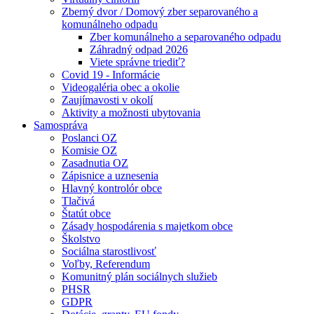
Zberný dvor / Domový zber separovaného a
komunálneho odpadu
Zber komunálneho a separovaného odpadu
Záhradný odpad 2026
Viete správne triediť?
Covid 19 - Informácie
Videogaléria obec a okolie
Zaujímavosti v okolí
Aktivity a možnosti ubytovania
Samospráva
Poslanci OZ
Komisie OZ
Zasadnutia OZ
Zápisnice a uznesenia
Hlavný kontrolór obce
Tlačivá
Štatút obce
Zásady hospodárenia s majetkom obce
Školstvo
Sociálna starostlivosť
Voľby, Referendum
Komunitný plán sociálnych služieb
PHSR
GDPR