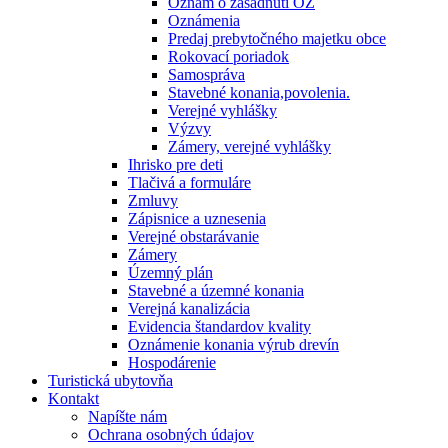
Oznam o zasadnutí OZ
Oznámenia
Predaj prebytočného majetku obce
Rokovací poriadok
Samospráva
Stavebné konania,povolenia.
Verejné vyhlášky
Výzvy
Zámery, verejné vyhlášky
Ihrisko pre deti
Tlačivá a formuláre
Zmluvy
Zápisnice a uznesenia
Verejné obstarávanie
Zámery
Územný plán
Stavebné a územné konania
Verejná kanalizácia
Evidencia štandardov kvality
Oznámenie konania výrub drevín
Hospodárenie
Turistická ubytovňa
Kontakt
Napíšte nám
Ochrana osobných údajov