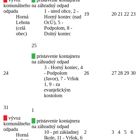
komunálneho
na záhradný odpad
odpadu
1 - stred obce, 2 -
19
20
21
22
23
Horná
Horný koniec (nad
Lehota
OcÚ), 5 -
(celá
Podpolom, 8 -
obec)
Dolný koniec
25
pristavenie kontajnera
na záhradný odpad
3 - Horný koniec, 4
24
- Podpolom
26
27
28
29
30
(Javor), 7 - Vršok
1, 9 - za
evanjelickým
kostolom
31
1
vývoz
pristavenie kontajnera
komunálneho
na záhradný odpad
odpadu
10 - pri základnej
2
3
4
5
6
Horná
škole, 11 - Vršok, 6