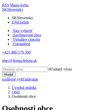
RSS
Mapa webu
SK
Slovensky
SK
Slovensky
EN
English
Ako vybaviť
Zaujímavosti obce
Virtuálny cintorín
Fotogaléria
+421 486 179 360
obec@horna-lehota.sk
Hľadaný výraz
Hľadať
rozšírené vyhľadávanie
Úvodná stránka
Obec
Osobnosti obce
Osobnosti obce