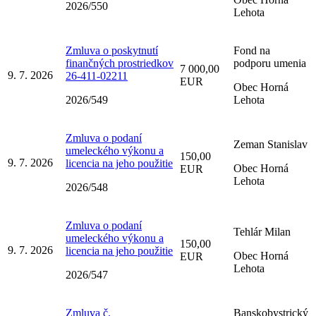
2026/550
Lehota
Zmluva o poskytnutí
Fond na
finančných prostriedkov
podporu umenia
7 000,00
9. 7. 2026
26-411-02211
EUR
Obec Horná
2026/549
Lehota
Zmluva o podaní
Zeman Stanislav
umeleckého výkonu a
150,00
9. 7. 2026
licencia na jeho použitie
Obec Horná
EUR
Lehota
2026/548
Zmluva o podaní
Tehlár Milan
umeleckého výkonu a
150,00
9. 7. 2026
licencia na jeho použitie
Obec Horná
EUR
Lehota
2026/547
Zmluva č.
Banskobystrický