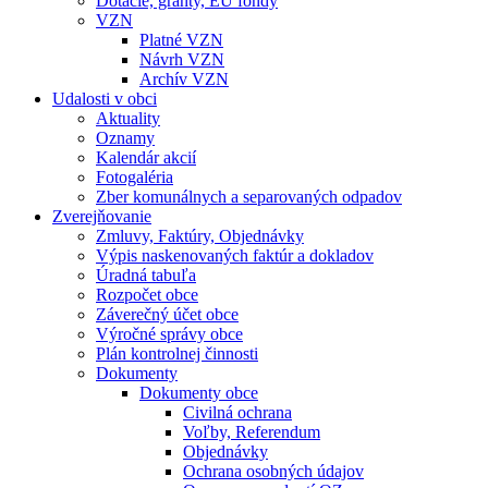
Dotácie, granty, EU fondy
VZN
Platné VZN
Návrh VZN
Archív VZN
Udalosti v obci
Aktuality
Oznamy
Kalendár akcií
Fotogaléria
Zber komunálnych a separovaných odpadov
Zverejňovanie
Zmluvy, Faktúry, Objednávky
Výpis naskenovaných faktúr a dokladov
Úradná tabuľa
Rozpočet obce
Záverečný účet obce
Výročné správy obce
Plán kontrolnej činnosti
Dokumenty
Dokumenty obce
Civilná ochrana
Voľby, Referendum
Objednávky
Ochrana osobných údajov