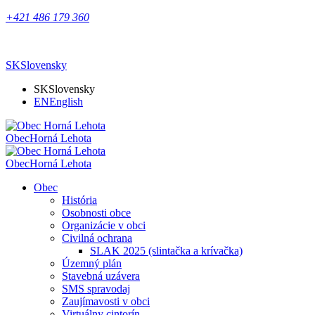
+421 486 179 360
SK
Slovensky
SK
Slovensky
EN
English
Obec
Horná Lehota
Obec
Horná Lehota
Obec
História
Osobnosti obce
Organizácie v obci
Civilná ochrana
SLAK 2025 (slintačka a krívačka)
Územný plán
Stavebná uzávera
SMS spravodaj
Zaujímavosti v obci
Virtuálny cintorín