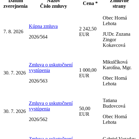
Dátum
Názov
Zmluvné
Cena *
zverejnenia
Číslo zmluvy
strany
Obec Horná
Lehota
Kúpna zmluva
2 242,50
7. 8. 2026
JUDr. Zuzana
EUR
2026/564
Zingor
Kokavcová
Mikulčíková
Zmluva o uskutočnení
Karolína, Mgr.
1 000,00
vystúpenia
30. 7. 2026
EUR
Obec Horná
2026/563
Lehota
Tatiana
Zmluva o uskutočnení
Budovcová
50,00
vystúpenia
30. 7. 2026
EUR
Obec Horná
2026/562
Lehota
Zmluva o uskutočnení
Gabriel Vagaday