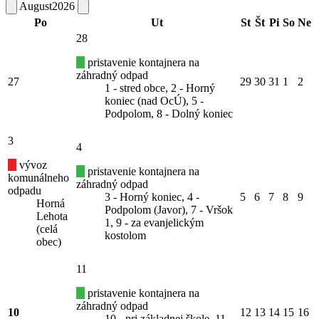
August
2026
Po
Ut
St
Št
Pi
So
Ne
28
pristavenie kontajnera na
záhradný odpad
27
29
30
31
1
2
1 - stred obce, 2 - Horný
koniec (nad OcÚ), 5 -
Podpolom, 8 - Dolný koniec
3
4
vývoz
pristavenie kontajnera na
komunálneho
záhradný odpad
odpadu
3 - Horný koniec, 4 -
5
6
7
8
9
Horná
Podpolom (Javor), 7 - Vršok
Lehota
1, 9 - za evanjelickým
(celá
kostolom
obec)
11
pristavenie kontajnera na
záhradný odpad
10
12
13
14
15
16
10 - pri základnej škole, 11 -