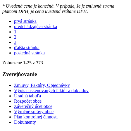
* Uvedená cena je konečná. V prípade, že je zmluvná strana
platcom DPH, je cena uvedená vrátane DPH.
prvá stránka
predchádzajúca stránka
1
2
3
ďalšia stránka
posledná stránka
Zobrazené
1
-
25
z 373
Zverejňovanie
Zmluvy, Faktúry, Objednávky
Výpis naskenovaných faktúr a dokladov
Úradná tabuľa
Rozpočet obce
Záverečný účet obce
Výročné správy obce
Plán kontrolnej činnosti
Dokumenty