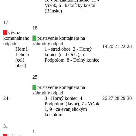
Vršok, 6 - katolícky kostol
(Bánske)
17
18
vývoz
komunálneho
pristavenie kontajnera na
odpadu
záhradný odpad
19
20
21
22
23
Horná
1 - stred obce, 2 - Horný
Lehota
koniec (nad OcÚ), 5 -
(celá
Podpolom, 8 - Dolný koniec
obec)
25
pristavenie kontajnera na
záhradný odpad
24
3 - Horný koniec, 4 -
26
27
28
29
30
Podpolom (Javor), 7 - Vršok
1, 9 - za evanjelickým
kostolom
31
1