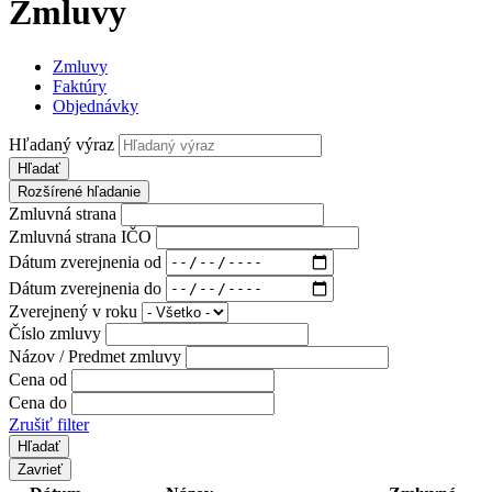
Zmluvy
Zmluvy
Faktúry
Objednávky
Hľadaný výraz
Hľadať
Rozšírené hľadanie
Zmluvná strana
Zmluvná strana IČO
Dátum zverejnenia od
Dátum zverejnenia do
Zverejnený v roku
Číslo zmluvy
Názov / Predmet zmluvy
Cena od
Cena do
Zrušiť filter
Zavrieť