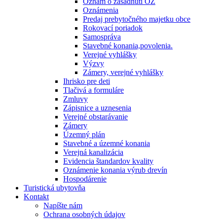
Oznam o zasadnutí OZ
Oznámenia
Predaj prebytočného majetku obce
Rokovací poriadok
Samospráva
Stavebné konania,povolenia.
Verejné vyhlášky
Výzvy
Zámery, verejné vyhlášky
Ihrisko pre deti
Tlačivá a formuláre
Zmluvy
Zápisnice a uznesenia
Verejné obstarávanie
Zámery
Územný plán
Stavebné a územné konania
Verejná kanalizácia
Evidencia štandardov kvality
Oznámenie konania výrub drevín
Hospodárenie
Turistická ubytovňa
Kontakt
Napíšte nám
Ochrana osobných údajov