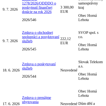
1278/2026/ODDDO o
samosprávny
3 300,00
poskytnutí finančnej
kraj
9. 7. 2026
EUR
dotácie na rok 2026
Obec Horná
2026/546
Lehota
Zmluva o obchodnej
SVOP spol. s
spolupráci a posyktovaní
r.o.
222,12
9. 7. 2026
služieb
EUR
Obec Horná
2026/545
Lehota
Slovak Telekom
Zmluva o poskytovaní
a.s.
služieb
18. 6. 2026
Neuvedené
Obec Horná
2026/544
Lehota
Obec Horná
Lehota
Zmluva o prenájme
ubytovania
Dům dětí a
17. 6. 2026
Neuvedené