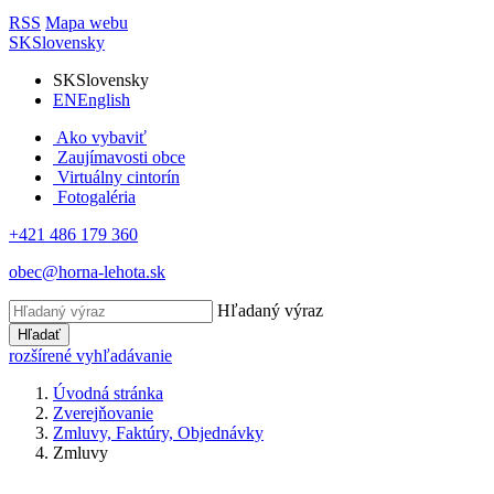
RSS
Mapa webu
SK
Slovensky
SK
Slovensky
EN
English
Ako vybaviť
Zaujímavosti obce
Virtuálny cintorín
Fotogaléria
+421 486 179 360
obec@horna-lehota.sk
Hľadaný výraz
Hľadať
rozšírené vyhľadávanie
Úvodná stránka
Zverejňovanie
Zmluvy, Faktúry, Objednávky
Zmluvy