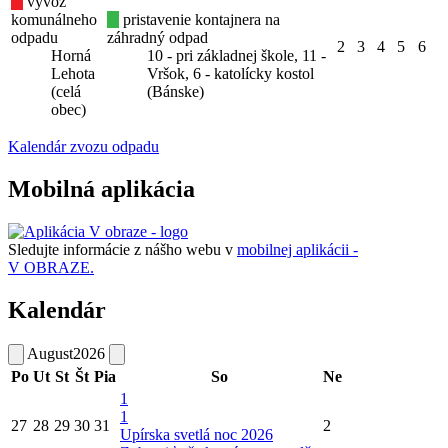
vývoz
komunálneho
pristavenie kontajnera na
odpadu
záhradný odpad
2
3
4
5
6
Horná
10 - pri základnej škole, 11 -
Lehota
Vršok, 6 - katolícky kostol
(celá
(Bánske)
obec)
Kalendár zvozu odpadu
Mobilná aplikácia
Sledujte informácie z nášho webu v
mobilnej aplikácii -
V OBRAZE.
Kalendár
August
2026
Po
Ut
St
Št
Pia
So
Ne
1
1
27
28
29
30
31
2
Upírska svetlá noc 2026