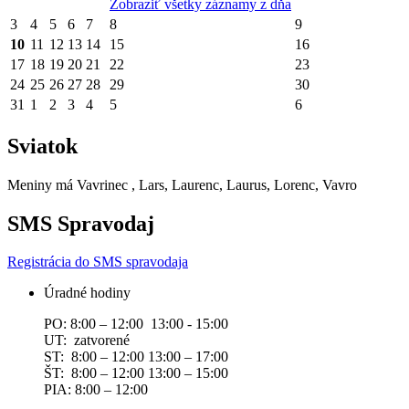
Zobraziť všetky záznamy z dňa
3
4
5
6
7
8
9
10
11
12
13
14
15
16
17
18
19
20
21
22
23
24
25
26
27
28
29
30
31
1
2
3
4
5
6
Sviatok
Meniny má
Vavrinec
, Lars, Laurenc, Laurus, Lorenc, Vavro
SMS Spravodaj
Registrácia do SMS spravodaja
Úradné hodiny
PO: 8:00 – 12:00 13:00 - 15:00
UT: zatvorené
ST: 8:00 – 12:00 13:00 – 17:00
ŠT: 8:00 – 12:00 13:00 – 15:00
PIA: 8:00 – 12:00