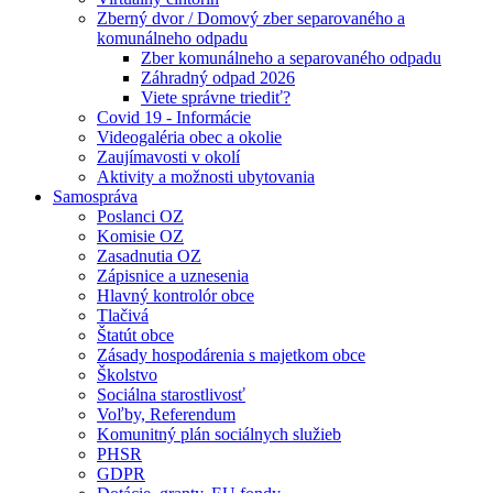
Zberný dvor / Domový zber separovaného a
komunálneho odpadu
Zber komunálneho a separovaného odpadu
Záhradný odpad 2026
Viete správne triediť?
Covid 19 - Informácie
Videogaléria obec a okolie
Zaujímavosti v okolí
Aktivity a možnosti ubytovania
Samospráva
Poslanci OZ
Komisie OZ
Zasadnutia OZ
Zápisnice a uznesenia
Hlavný kontrolór obce
Tlačivá
Štatút obce
Zásady hospodárenia s majetkom obce
Školstvo
Sociálna starostlivosť
Voľby, Referendum
Komunitný plán sociálnych služieb
PHSR
GDPR