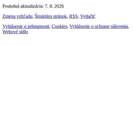
Posledná aktualizácia: 7. 8. 2026
Zmena vzhľadu
,
Štruktúra stránok
,
RSS
,
Vytlačiť
Vyhlásenie o prístupnosti
,
Cookies
,
Vyhlásenie o ochrane súkromia
,
Webové sídlo