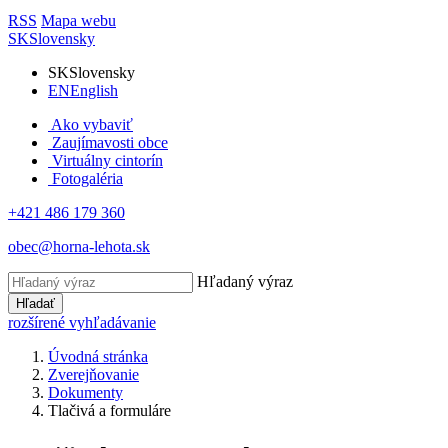
RSS
Mapa webu
SK
Slovensky
SK
Slovensky
EN
English
Ako vybaviť
Zaujímavosti obce
Virtuálny cintorín
Fotogaléria
+421 486 179 360
obec@horna-lehota.sk
Hľadaný výraz
Hľadať
rozšírené vyhľadávanie
Úvodná stránka
Zverejňovanie
Dokumenty
Tlačivá a formuláre