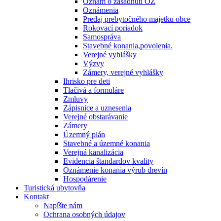
Oznam o zasadnutí OZ
Oznámenia
Predaj prebytočného majetku obce
Rokovací poriadok
Samospráva
Stavebné konania,povolenia.
Verejné vyhlášky
Výzvy
Zámery, verejné vyhlášky
Ihrisko pre deti
Tlačivá a formuláre
Zmluvy
Zápisnice a uznesenia
Verejné obstarávanie
Zámery
Územný plán
Stavebné a územné konania
Verejná kanalizácia
Evidencia štandardov kvality
Oznámenie konania výrub drevín
Hospodárenie
Turistická ubytovňa
Kontakt
Napíšte nám
Ochrana osobných údajov