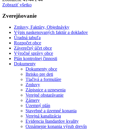
Zobraziť všetko
Zverejňovanie
Zmluvy, Faktúry, Objednávky
Výpis naskenovaných faktúr a dokladov
Úradná tabuľa
Rozpočet obce
Záverečný účet obce
Výročné správy obce
Plán kontrolnej činnosti
Dokumenty
Dokumenty obce
Ihrisko pre deti
Tlačivá a formuláre
Zmluvy
Zápisnice a uznesenia
Verejné obstarávanie
Zámery
Územný plán
Stavebné a územné konania
Verejná kanalizácia
Evidencia štandardov kvality
Oznámenie konania výrub drevín