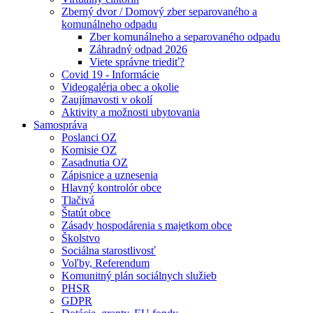
Zberný dvor / Domový zber separovaného a
komunálneho odpadu
Zber komunálneho a separovaného odpadu
Záhradný odpad 2026
Viete správne triediť?
Covid 19 - Informácie
Videogaléria obec a okolie
Zaujímavosti v okolí
Aktivity a možnosti ubytovania
Samospráva
Poslanci OZ
Komisie OZ
Zasadnutia OZ
Zápisnice a uznesenia
Hlavný kontrolór obce
Tlačivá
Štatút obce
Zásady hospodárenia s majetkom obce
Školstvo
Sociálna starostlivosť
Voľby, Referendum
Komunitný plán sociálnych služieb
PHSR
GDPR