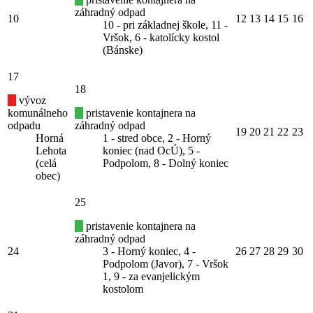
záhradný odpad
10
12
13
14
15
16
10 - pri základnej škole, 11 -
Vršok, 6 - katolícky kostol
(Bánske)
17
18
vývoz
komunálneho
pristavenie kontajnera na
odpadu
záhradný odpad
19
20
21
22
23
Horná
1 - stred obce, 2 - Horný
Lehota
koniec (nad OcÚ), 5 -
(celá
Podpolom, 8 - Dolný koniec
obec)
25
pristavenie kontajnera na
záhradný odpad
24
3 - Horný koniec, 4 -
26
27
28
29
30
Podpolom (Javor), 7 - Vršok
1, 9 - za evanjelickým
kostolom