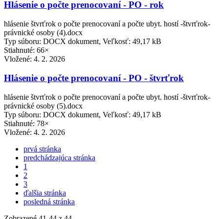
Hlásenie o počte prenocovaní - PO - rok
hlásenie štvrťrok o počte prenocovaní a počte ubyt. hostí -štvrťrok-
právnické osoby (4).docx
Typ súboru: DOCX dokument, Veľkosť: 49,17 kB
Stiahnuté: 66×
Vložené:
4. 2. 2026
Hlásenie o počte prenocovaní - PO - štvrťrok
hlásenie štvrťrok o počte prenocovaní a počte ubyt. hostí -štvrťrok-
právnické osoby (5).docx
Typ súboru: DOCX dokument, Veľkosť: 49,17 kB
Stiahnuté: 78×
Vložené:
4. 2. 2026
prvá stránka
predchádzajúca stránka
1
2
3
ďalšia stránka
posledná stránka
Zobrazené
41
-
44
z 44