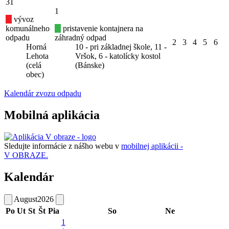
31
1
vývoz
komunálneho
pristavenie kontajnera na
odpadu
záhradný odpad
2
3
4
5
6
Horná
10 - pri základnej škole, 11 -
Lehota
Vršok, 6 - katolícky kostol
(celá
(Bánske)
obec)
Kalendár zvozu odpadu
Mobilná aplikácia
Sledujte informácie z nášho webu v
mobilnej aplikácii -
V OBRAZE.
Kalendár
August
2026
Po
Ut
St
Št
Pia
So
Ne
1