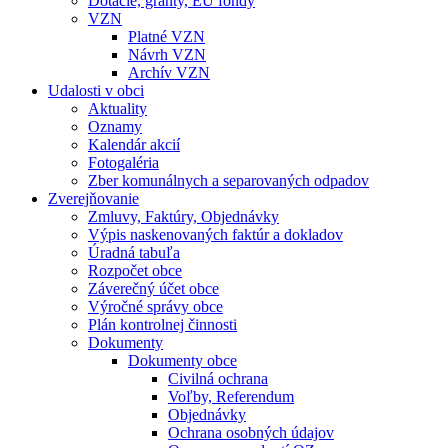
Dotácie, granty, EU fondy
VZN
Platné VZN
Návrh VZN
Archív VZN
Udalosti v obci
Aktuality
Oznamy
Kalendár akcií
Fotogaléria
Zber komunálnych a separovaných odpadov
Zverejňovanie
Zmluvy, Faktúry, Objednávky
Výpis naskenovaných faktúr a dokladov
Úradná tabuľa
Rozpočet obce
Záverečný účet obce
Výročné správy obce
Plán kontrolnej činnosti
Dokumenty
Dokumenty obce
Civilná ochrana
Voľby, Referendum
Objednávky
Ochrana osobných údajov