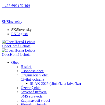
+421 486 179 360
SK
Slovensky
SK
Slovensky
EN
English
Obec
Horná Lehota
Obec
Horná Lehota
Obec
História
Osobnosti obce
Organizácie v obci
Civilná ochrana
SLAK 2025 (slintačka a krívačka)
Územný plán
Stavebná uzávera
SMS spravodaj
Zaujímavosti v obci
Virtuálny cintorín