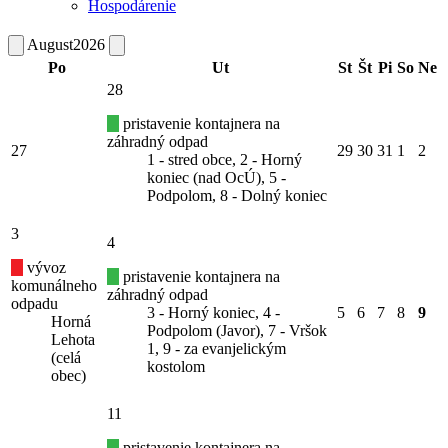
Hospodárenie
August
2026
Po
Ut
St
Št
Pi
So
Ne
28
pristavenie kontajnera na
záhradný odpad
27
29
30
31
1
2
1 - stred obce, 2 - Horný
koniec (nad OcÚ), 5 -
Podpolom, 8 - Dolný koniec
3
4
vývoz
pristavenie kontajnera na
komunálneho
záhradný odpad
odpadu
3 - Horný koniec, 4 -
5
6
7
8
9
Horná
Podpolom (Javor), 7 - Vršok
Lehota
1, 9 - za evanjelickým
(celá
kostolom
obec)
11
pristavenie kontajnera na