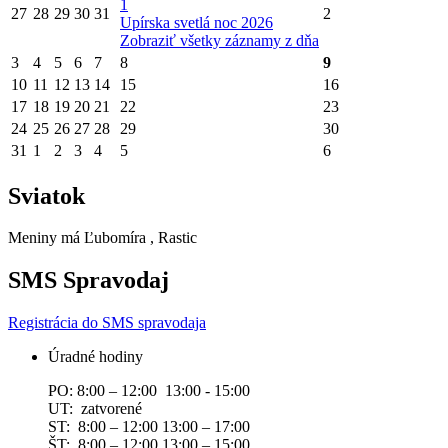
1
27
28
29
30
31
2
Upírska svetlá noc 2026
Zobraziť všetky záznamy z dňa
3
4
5
6
7
8
9
10
11
12
13
14
15
16
17
18
19
20
21
22
23
24
25
26
27
28
29
30
31
1
2
3
4
5
6
Sviatok
Meniny má
Ľubomíra
, Rastic
SMS Spravodaj
Registrácia do SMS spravodaja
Úradné hodiny
PO: 8:00 – 12:00 13:00 - 15:00
UT: zatvorené
ST: 8:00 – 12:00 13:00 – 17:00
ŠT: 8:00 – 12:00 13:00 – 15:00