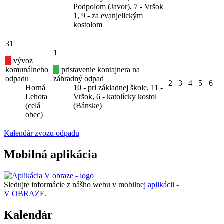
Podpolom (Javor), 7 - Vršok
1, 9 - za evanjelickým
kostolom
31
1
vývoz
komunálneho
pristavenie kontajnera na
odpadu
záhradný odpad
2
3
4
5
6
Horná
10 - pri základnej škole, 11 -
Lehota
Vršok, 6 - katolícky kostol
(celá
(Bánske)
obec)
Kalendár zvozu odpadu
Mobilná aplikácia
Sledujte informácie z nášho webu v
mobilnej aplikácii -
V OBRAZE.
Kalendár