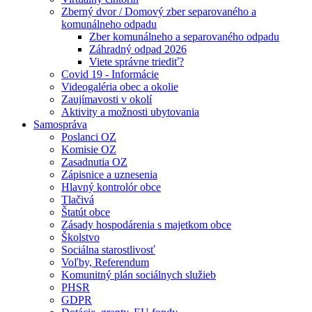
Zberný dvor / Domový zber separovaného a
komunálneho odpadu
Zber komunálneho a separovaného odpadu
Záhradný odpad 2026
Viete správne triediť?
Covid 19 - Informácie
Videogaléria obec a okolie
Zaujímavosti v okolí
Aktivity a možnosti ubytovania
Samospráva
Poslanci OZ
Komisie OZ
Zasadnutia OZ
Zápisnice a uznesenia
Hlavný kontrolór obce
Tlačivá
Štatút obce
Zásady hospodárenia s majetkom obce
Školstvo
Sociálna starostlivosť
Voľby, Referendum
Komunitný plán sociálnych služieb
PHSR
GDPR