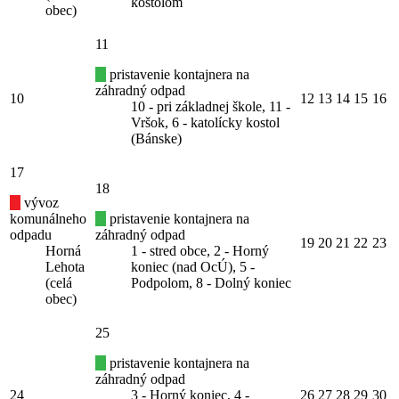
kostolom
obec)
11
pristavenie kontajnera na
záhradný odpad
10
12
13
14
15
16
10 - pri základnej škole, 11 -
Vršok, 6 - katolícky kostol
(Bánske)
17
18
vývoz
komunálneho
pristavenie kontajnera na
odpadu
záhradný odpad
19
20
21
22
23
Horná
1 - stred obce, 2 - Horný
Lehota
koniec (nad OcÚ), 5 -
(celá
Podpolom, 8 - Dolný koniec
obec)
25
pristavenie kontajnera na
záhradný odpad
24
3 - Horný koniec, 4 -
26
27
28
29
30