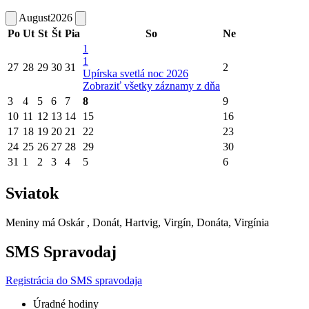
August
2026
Po
Ut
St
Št
Pia
So
Ne
1
1
27
28
29
30
31
2
Upírska svetlá noc 2026
Zobraziť všetky záznamy z dňa
3
4
5
6
7
8
9
10
11
12
13
14
15
16
17
18
19
20
21
22
23
24
25
26
27
28
29
30
31
1
2
3
4
5
6
Sviatok
Meniny má
Oskár
, Donát, Hartvig, Virgín, Donáta, Virgínia
SMS Spravodaj
Registrácia do SMS spravodaja
Úradné hodiny