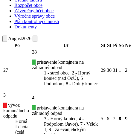
Rozpočet obce
Záverečný účet obce
Výročné správy obce
Plán kontrolnej činnosti
Dokumenty
August
2026
Po
Ut
St
Št
Pi
So
Ne
28
pristavenie kontajnera na
záhradný odpad
27
29
30
31
1
2
1 - stred obce, 2 - Horný
koniec (nad OcÚ), 5 -
Podpolom, 8 - Dolný koniec
3
4
vývoz
pristavenie kontajnera na
komunálneho
záhradný odpad
odpadu
3 - Horný koniec, 4 -
5
6
7
8
9
Horná
Podpolom (Javor), 7 - Vršok
Lehota
1, 9 - za evanjelickým
(celá