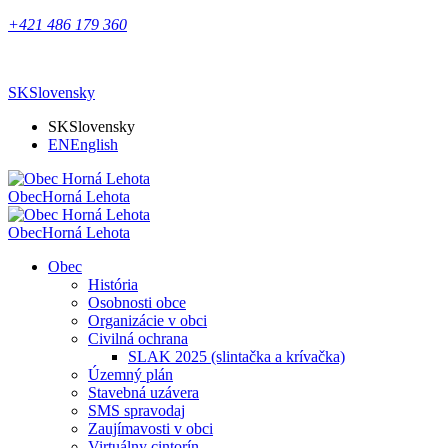
+421 486 179 360
SK
Slovensky
SK
Slovensky
EN
English
Obec
Horná Lehota
Obec
Horná Lehota
Obec
História
Osobnosti obce
Organizácie v obci
Civilná ochrana
SLAK 2025 (slintačka a krívačka)
Územný plán
Stavebná uzávera
SMS spravodaj
Zaujímavosti v obci
Virtuálny cintorín