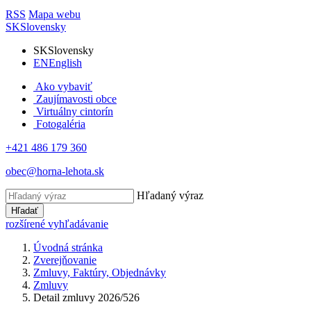
RSS
Mapa webu
SK
Slovensky
SK
Slovensky
EN
English
Ako vybaviť
Zaujímavosti obce
Virtuálny cintorín
Fotogaléria
+421 486 179 360
obec@horna-lehota.sk
Hľadaný výraz
Hľadať
rozšírené vyhľadávanie
Úvodná stránka
Zverejňovanie
Zmluvy, Faktúry, Objednávky
Zmluvy
Detail zmluvy 2026/526