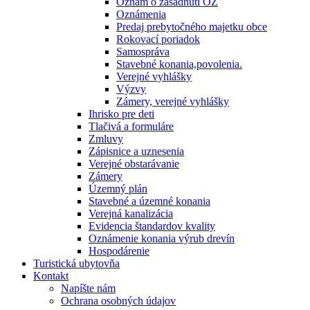
Oznam o zasadnutí OZ
Oznámenia
Predaj prebytočného majetku obce
Rokovací poriadok
Samospráva
Stavebné konania,povolenia.
Verejné vyhlášky
Výzvy
Zámery, verejné vyhlášky
Ihrisko pre deti
Tlačivá a formuláre
Zmluvy
Zápisnice a uznesenia
Verejné obstarávanie
Zámery
Územný plán
Stavebné a územné konania
Verejná kanalizácia
Evidencia štandardov kvality
Oznámenie konania výrub drevín
Hospodárenie
Turistická ubytovňa
Kontakt
Napíšte nám
Ochrana osobných údajov