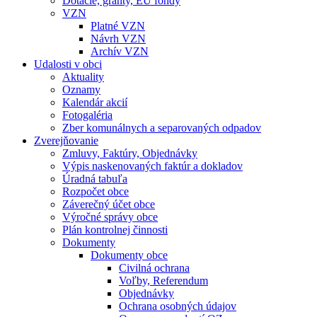
Dotácie, granty, EU fondy
VZN
Platné VZN
Návrh VZN
Archív VZN
Udalosti v obci
Aktuality
Oznamy
Kalendár akcií
Fotogaléria
Zber komunálnych a separovaných odpadov
Zverejňovanie
Zmluvy, Faktúry, Objednávky
Výpis naskenovaných faktúr a dokladov
Úradná tabuľa
Rozpočet obce
Záverečný účet obce
Výročné správy obce
Plán kontrolnej činnosti
Dokumenty
Dokumenty obce
Civilná ochrana
Voľby, Referendum
Objednávky
Ochrana osobných údajov