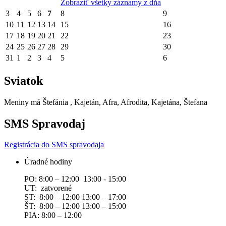
Zobraziť všetky záznamy z dňa
3
4
5
6
7
8
9
10
11
12
13
14
15
16
17
18
19
20
21
22
23
24
25
26
27
28
29
30
31
1
2
3
4
5
6
Sviatok
Meniny má
Štefánia
, Kajetán, Afra, Afrodita, Kajetána, Štefana
SMS Spravodaj
Registrácia do SMS spravodaja
Úradné hodiny
PO: 8:00 – 12:00 13:00 - 15:00
UT: zatvorené
ST: 8:00 – 12:00 13:00 – 17:00
ŠT: 8:00 – 12:00 13:00 – 15:00
PIA: 8:00 – 12:00