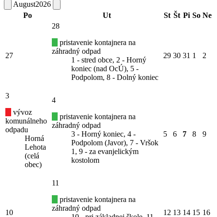
August
2026
Po
Ut
St
Št
Pi
So
Ne
28
pristavenie kontajnera na
záhradný odpad
27
29
30
31
1
2
1 - stred obce, 2 - Horný
koniec (nad OcÚ), 5 -
Podpolom, 8 - Dolný koniec
3
4
vývoz
pristavenie kontajnera na
komunálneho
záhradný odpad
odpadu
3 - Horný koniec, 4 -
5
6
7
8
9
Horná
Podpolom (Javor), 7 - Vršok
Lehota
1, 9 - za evanjelickým
(celá
kostolom
obec)
11
pristavenie kontajnera na
záhradný odpad
10
12
13
14
15
16
10 - pri základnej škole, 11 -