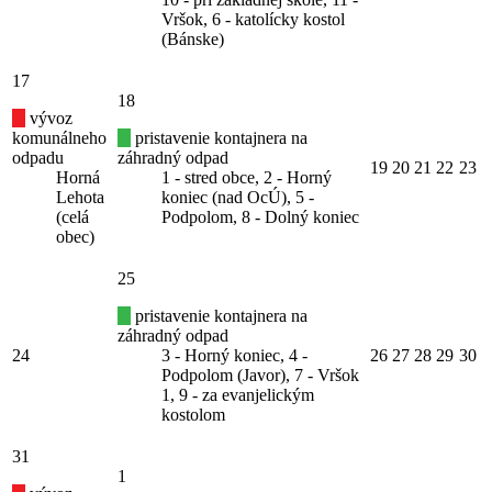
Vršok, 6 - katolícky kostol
(Bánske)
17
18
vývoz
komunálneho
pristavenie kontajnera na
odpadu
záhradný odpad
19
20
21
22
23
Horná
1 - stred obce, 2 - Horný
Lehota
koniec (nad OcÚ), 5 -
(celá
Podpolom, 8 - Dolný koniec
obec)
25
pristavenie kontajnera na
záhradný odpad
24
3 - Horný koniec, 4 -
26
27
28
29
30
Podpolom (Javor), 7 - Vršok
1, 9 - za evanjelickým
kostolom
31
1