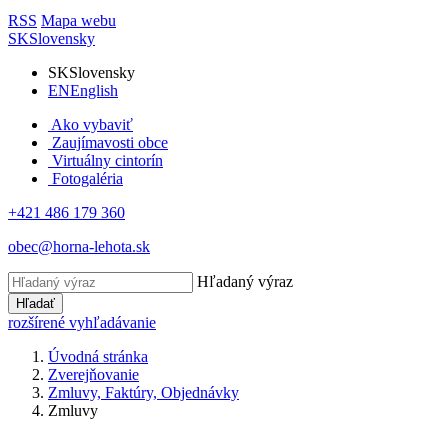
RSS
Mapa webu
SK
Slovensky
SK
Slovensky
EN
English
Ako vybaviť
Zaujímavosti obce
Virtuálny cintorín
Fotogaléria
+421 486 179 360
obec@horna-lehota.sk
Hľadaný výraz
Hľadať
rozšírené vyhľadávanie
Úvodná stránka
Zverejňovanie
Zmluvy, Faktúry, Objednávky
Zmluvy