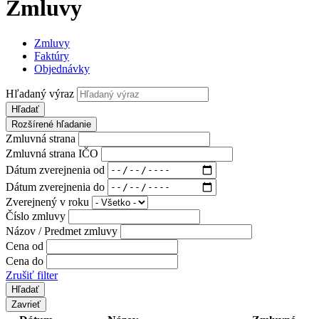
Zmluvy
Zmluvy
Faktúry
Objednávky
Hľadaný výraz
Hľadať
Rozšírené hľadanie
Zmluvná strana
Zmluvná strana IČO
Dátum zverejnenia od
Dátum zverejnenia do
Zverejnený v roku
Číslo zmluvy
Názov / Predmet zmluvy
Cena od
Cena do
Zrušiť filter
Zavrieť