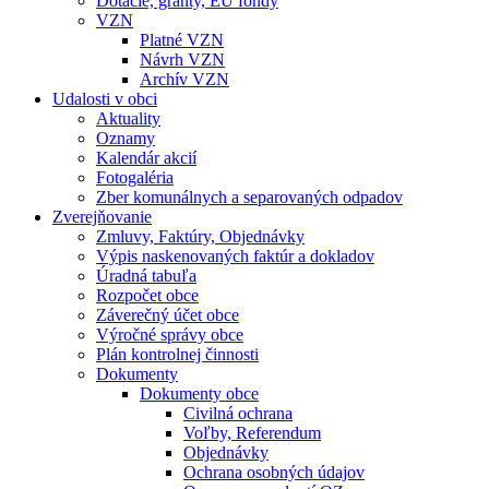
Dotácie, granty, EU fondy
VZN
Platné VZN
Návrh VZN
Archív VZN
Udalosti v obci
Aktuality
Oznamy
Kalendár akcií
Fotogaléria
Zber komunálnych a separovaných odpadov
Zverejňovanie
Zmluvy, Faktúry, Objednávky
Výpis naskenovaných faktúr a dokladov
Úradná tabuľa
Rozpočet obce
Záverečný účet obce
Výročné správy obce
Plán kontrolnej činnosti
Dokumenty
Dokumenty obce
Civilná ochrana
Voľby, Referendum
Objednávky
Ochrana osobných údajov