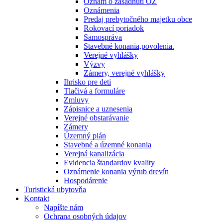
Oznam o zasadnutí OZ
Oznámenia
Predaj prebytočného majetku obce
Rokovací poriadok
Samospráva
Stavebné konania,povolenia.
Verejné vyhlášky
Výzvy
Zámery, verejné vyhlášky
Ihrisko pre deti
Tlačivá a formuláre
Zmluvy
Zápisnice a uznesenia
Verejné obstarávanie
Zámery
Územný plán
Stavebné a územné konania
Verejná kanalizácia
Evidencia štandardov kvality
Oznámenie konania výrub drevín
Hospodárenie
Turistická ubytovňa
Kontakt
Napíšte nám
Ochrana osobných údajov