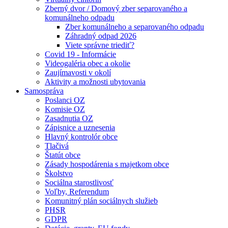
Zberný dvor / Domový zber separovaného a
komunálneho odpadu
Zber komunálneho a separovaného odpadu
Záhradný odpad 2026
Viete správne triediť?
Covid 19 - Informácie
Videogaléria obec a okolie
Zaujímavosti v okolí
Aktivity a možnosti ubytovania
Samospráva
Poslanci OZ
Komisie OZ
Zasadnutia OZ
Zápisnice a uznesenia
Hlavný kontrolór obce
Tlačivá
Štatút obce
Zásady hospodárenia s majetkom obce
Školstvo
Sociálna starostlivosť
Voľby, Referendum
Komunitný plán sociálnych služieb
PHSR
GDPR