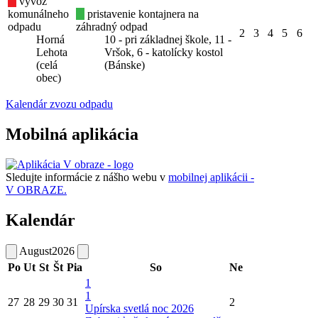
vývoz
komunálneho
pristavenie kontajnera na
odpadu
záhradný odpad
2
3
4
5
6
Horná
10 - pri základnej škole, 11 -
Lehota
Vršok, 6 - katolícky kostol
(celá
(Bánske)
obec)
Kalendár zvozu odpadu
Mobilná aplikácia
Sledujte informácie z nášho webu v
mobilnej aplikácii -
V OBRAZE.
Kalendár
August
2026
Po
Ut
St
Št
Pia
So
Ne
1
1
27
28
29
30
31
2
Upírska svetlá noc 2026