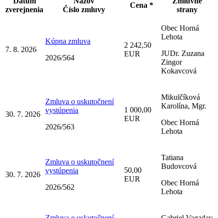
Dátum
Názov
Zmluvné
Cena *
zverejnenia
Číslo zmluvy
strany
Obec Horná
Lehota
Kúpna zmluva
2 242,50
7. 8. 2026
JUDr. Zuzana
EUR
2026/564
Zingor
Kokavcová
Mikulčíková
Zmluva o uskutočnení
Karolína, Mgr.
1 000,00
vystúpenia
30. 7. 2026
EUR
Obec Horná
2026/563
Lehota
Tatiana
Zmluva o uskutočnení
Budovcová
50,00
vystúpenia
30. 7. 2026
EUR
Obec Horná
2026/562
Lehota
Zmluva o uskutočnení
Gabriel Vagaday