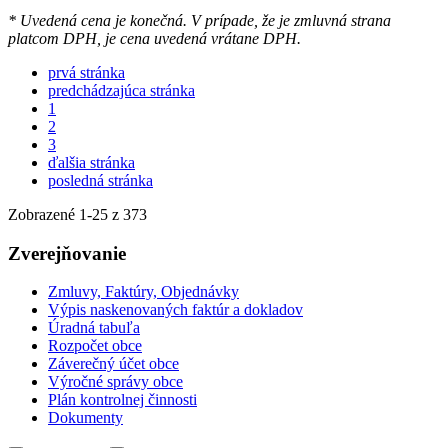
* Uvedená cena je konečná. V prípade, že je zmluvná strana
platcom DPH, je cena uvedená vrátane DPH.
prvá stránka
predchádzajúca stránka
1
2
3
ďalšia stránka
posledná stránka
Zobrazené
1
-
25
z 373
Zverejňovanie
Zmluvy, Faktúry, Objednávky
Výpis naskenovaných faktúr a dokladov
Úradná tabuľa
Rozpočet obce
Záverečný účet obce
Výročné správy obce
Plán kontrolnej činnosti
Dokumenty