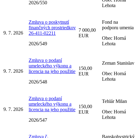
2026/550
Lehota
Zmluva o poskytnutí
Fond na
finančných prostriedkov
podporu umenia
7 000,00
9. 7. 2026
26-411-02211
EUR
Obec Horná
2026/549
Lehota
Zmluva o podaní
Zeman Stanislav
umeleckého výkonu a
150,00
9. 7. 2026
licencia na jeho použitie
Obec Horná
EUR
Lehota
2026/548
Zmluva o podaní
Tehlár Milan
umeleckého výkonu a
150,00
9. 7. 2026
licencia na jeho použitie
Obec Horná
EUR
Lehota
2026/547
Zmluva č.
Banskobystrický