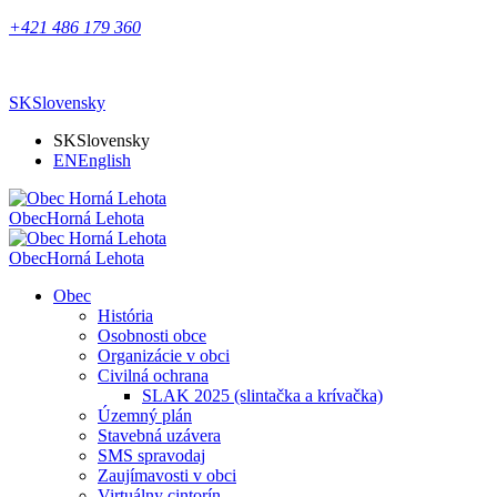
+421 486 179 360
SK
Slovensky
SK
Slovensky
EN
English
Obec
Horná Lehota
Obec
Horná Lehota
Obec
História
Osobnosti obce
Organizácie v obci
Civilná ochrana
SLAK 2025 (slintačka a krívačka)
Územný plán
Stavebná uzávera
SMS spravodaj
Zaujímavosti v obci
Virtuálny cintorín