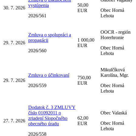
50,00
vystúpenia
30. 7. 2026
Obec Horná
EUR
2026/561
Lehota
OOCR - región
Zmluva o spolupráci a
Horerhronie
1 000,00
propagácii
29. 7. 2026
EUR
Obec Horná
2026/560
Lehota
Mikulčíková
Zmluva o účinkovaní
Karolína, Mgr.
750,00
29. 7. 2026
EUR
2026/559
Obec Horná
Lehota
Dodatok č. 3 ZMLUVY
číslo 01092011 o
Obec Valaská
62,00
zriadení Slopočného
27. 7. 2026
Obec Horná
EUR
obecného úradu
Lehota
2026/558