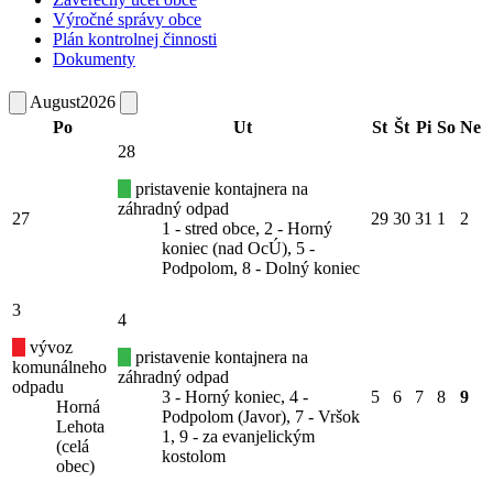
Výročné správy obce
Plán kontrolnej činnosti
Dokumenty
August
2026
Po
Ut
St
Št
Pi
So
Ne
28
pristavenie kontajnera na
záhradný odpad
27
29
30
31
1
2
1 - stred obce, 2 - Horný
koniec (nad OcÚ), 5 -
Podpolom, 8 - Dolný koniec
3
4
vývoz
pristavenie kontajnera na
komunálneho
záhradný odpad
odpadu
3 - Horný koniec, 4 -
5
6
7
8
9
Horná
Podpolom (Javor), 7 - Vršok
Lehota
1, 9 - za evanjelickým
(celá
kostolom
obec)