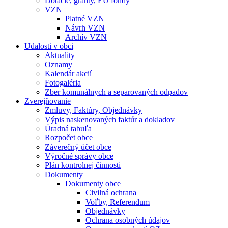
Dotácie, granty, EU fondy
VZN
Platné VZN
Návrh VZN
Archív VZN
Udalosti v obci
Aktuality
Oznamy
Kalendár akcií
Fotogaléria
Zber komunálnych a separovaných odpadov
Zverejňovanie
Zmluvy, Faktúry, Objednávky
Výpis naskenovaných faktúr a dokladov
Úradná tabuľa
Rozpočet obce
Záverečný účet obce
Výročné správy obce
Plán kontrolnej činnosti
Dokumenty
Dokumenty obce
Civilná ochrana
Voľby, Referendum
Objednávky
Ochrana osobných údajov