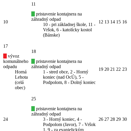
11
pristavenie kontajnera na
záhradný odpad
10
12
13
14
15
16
10 - pri základnej škole, 11 -
Vršok, 6 - katolícky kostol
(Bánske)
17
18
vývoz
komunálneho
pristavenie kontajnera na
odpadu
záhradný odpad
19
20
21
22
23
Horná
1 - stred obce, 2 - Horný
Lehota
koniec (nad OcÚ), 5 -
(celá
Podpolom, 8 - Dolný koniec
obec)
25
pristavenie kontajnera na
záhradný odpad
24
3 - Horný koniec, 4 -
26
27
28
29
30
Podpolom (Javor), 7 - Vršok
1, 9 - za evanjelickým