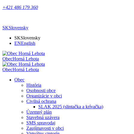
+421 486 179 360
SK
Slovensky
SK
Slovensky
EN
English
Obec
Horná Lehota
Obec
Horná Lehota
Obec
História
Osobnosti obce
Organizácie v obci
Civilná ochrana
SLAK 2025 (slintačka a krívačka)
Územný plán
Stavebná uzávera
SMS spravodaj
Zaujímavosti v obci
Virtuálny cintorín