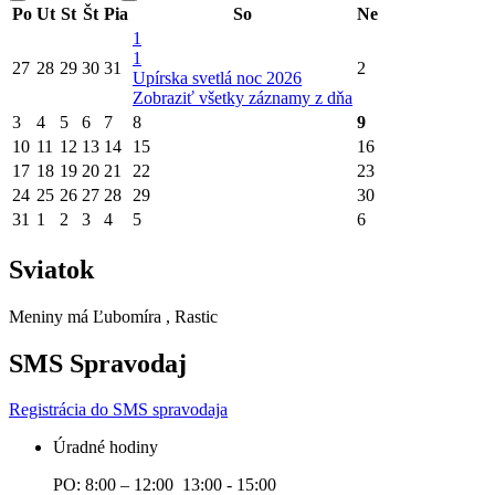
Po
Ut
St
Št
Pia
So
Ne
1
1
27
28
29
30
31
2
Upírska svetlá noc 2026
Zobraziť všetky záznamy z dňa
3
4
5
6
7
8
9
10
11
12
13
14
15
16
17
18
19
20
21
22
23
24
25
26
27
28
29
30
31
1
2
3
4
5
6
Sviatok
Meniny má
Ľubomíra
, Rastic
SMS Spravodaj
Registrácia do SMS spravodaja
Úradné hodiny
PO: 8:00 – 12:00 13:00 - 15:00