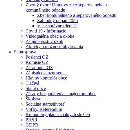
Zberný dvor / Domový zber separovaného a
komunálneho odpadu
Zber komunálneho a separovaného odpadu
Záhradný odpad 2026
Viete správne triediť?
Covid 19 - Informácie
Videogaléria obec a okolie
Zaujímavosti v okolí
Aktivity a možnosti ubytovania
Samospráva
Poslanci OZ
Komisie OZ
Zasadnutia OZ
Zápisnice a uznesenia
Hlavný kontrolór obce
Tlačivá
Štatút obce
Zásady hospodárenia s majetkom obce
Školstvo
Sociálna starostlivosť
Voľby, Referendum
Komunitný plán sociálnych služieb
PHSR
GDPR