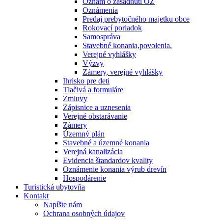
Oznam o zasadnutí OZ
Oznámenia
Predaj prebytočného majetku obce
Rokovací poriadok
Samospráva
Stavebné konania,povolenia.
Verejné vyhlášky
Výzvy
Zámery, verejné vyhlášky
Ihrisko pre deti
Tlačivá a formuláre
Zmluvy
Zápisnice a uznesenia
Verejné obstarávanie
Zámery
Územný plán
Stavebné a územné konania
Verejná kanalizácia
Evidencia štandardov kvality
Oznámenie konania výrub drevín
Hospodárenie
Turistická ubytovňa
Kontakt
Napíšte nám
Ochrana osobných údajov