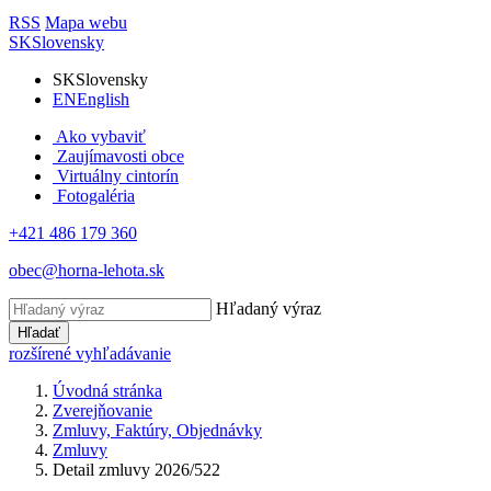
RSS
Mapa webu
SK
Slovensky
SK
Slovensky
EN
English
Ako vybaviť
Zaujímavosti obce
Virtuálny cintorín
Fotogaléria
+421 486 179 360
obec@horna-lehota.sk
Hľadaný výraz
Hľadať
rozšírené vyhľadávanie
Úvodná stránka
Zverejňovanie
Zmluvy, Faktúry, Objednávky
Zmluvy
Detail zmluvy 2026/522