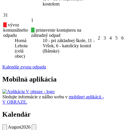
kostolom
31
1
vývoz
komunálneho
pristavenie kontajnera na
odpadu
záhradný odpad
2
3
4
5
6
Horná
10 - pri základnej škole, 11 -
Lehota
Vršok, 6 - katolícky kostol
(celá
(Bánske)
obec)
Kalendár zvozu odpadu
Mobilná aplikácia
Sledujte informácie z nášho webu v
mobilnej aplikácii -
V OBRAZE.
Kalendár
August
2026