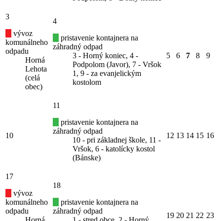
3
4
vývoz
pristavenie kontajnera na
komunálneho
záhradný odpad
odpadu
3 - Horný koniec, 4 -
5
6
7
8
9
Horná
Podpolom (Javor), 7 - Vršok
Lehota
1, 9 - za evanjelickým
(celá
kostolom
obec)
11
pristavenie kontajnera na
záhradný odpad
10
12
13
14
15
16
10 - pri základnej škole, 11 -
Vršok, 6 - katolícky kostol
(Bánske)
17
18
vývoz
komunálneho
pristavenie kontajnera na
odpadu
záhradný odpad
19
20
21
22
23
Horná
1 - stred obce, 2 - Horný