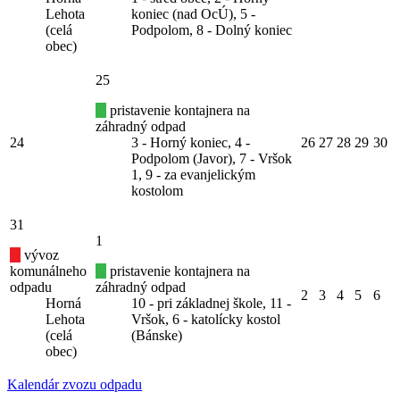
Lehota
koniec (nad OcÚ), 5 -
(celá
Podpolom, 8 - Dolný koniec
obec)
25
pristavenie kontajnera na
záhradný odpad
24
3 - Horný koniec, 4 -
26
27
28
29
30
Podpolom (Javor), 7 - Vršok
1, 9 - za evanjelickým
kostolom
31
1
vývoz
komunálneho
pristavenie kontajnera na
odpadu
záhradný odpad
2
3
4
5
6
Horná
10 - pri základnej škole, 11 -
Lehota
Vršok, 6 - katolícky kostol
(celá
(Bánske)
obec)
Kalendár zvozu odpadu