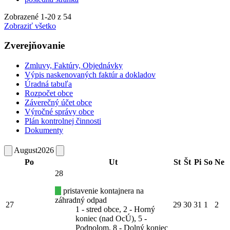
Zobrazené
1
-
20
z 54
Zobraziť všetko
Zverejňovanie
Zmluvy, Faktúry, Objednávky
Výpis naskenovaných faktúr a dokladov
Úradná tabuľa
Rozpočet obce
Záverečný účet obce
Výročné správy obce
Plán kontrolnej činnosti
Dokumenty
August
2026
Po
Ut
St
Št
Pi
So
Ne
28
pristavenie kontajnera na
záhradný odpad
27
29
30
31
1
2
1 - stred obce, 2 - Horný
koniec (nad OcÚ), 5 -
Podpolom, 8 - Dolný koniec