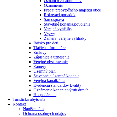
Oznam o zasadnutí OZ
Oznámenia
Predaj prebytočného majetku obce
Rokovací poriadok
Samospráva
Stavebné konania,povolenia.
Verejné vyhlášky
Výzvy
Zámery, verejné vyhlášky
Ihrisko pre deti
Tlačivá a formuláre
Zmluvy
Zápisnice a uznesenia
Verejné obstarávanie
Zámery
Územný plán
Stavebné a územné konania
Verejná kanalizácia
Evidencia štandardov kvality
Oznámenie konania výrub drevín
Hospodárenie
Turistická ubytovňa
Kontakt
Napíšte nám
Ochrana osobných údajov