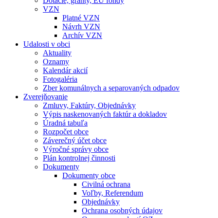
Dotácie, granty, EU fondy
VZN
Platné VZN
Návrh VZN
Archív VZN
Udalosti v obci
Aktuality
Oznamy
Kalendár akcií
Fotogaléria
Zber komunálnych a separovaných odpadov
Zverejňovanie
Zmluvy, Faktúry, Objednávky
Výpis naskenovaných faktúr a dokladov
Úradná tabuľa
Rozpočet obce
Záverečný účet obce
Výročné správy obce
Plán kontrolnej činnosti
Dokumenty
Dokumenty obce
Civilná ochrana
Voľby, Referendum
Objednávky
Ochrana osobných údajov