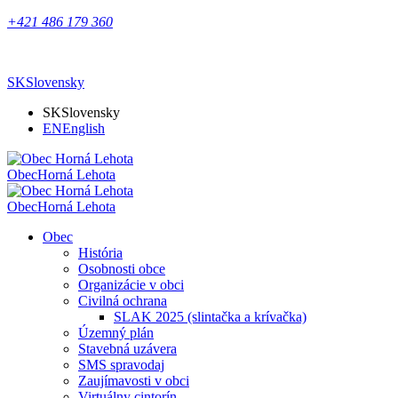
+421 486 179 360
SK
Slovensky
SK
Slovensky
EN
English
Obec
Horná Lehota
Obec
Horná Lehota
Obec
História
Osobnosti obce
Organizácie v obci
Civilná ochrana
SLAK 2025 (slintačka a krívačka)
Územný plán
Stavebná uzávera
SMS spravodaj
Zaujímavosti v obci
Virtuálny cintorín