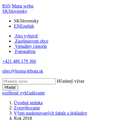
RSS
Mapa webu
SK
Slovensky
SK
Slovensky
EN
English
Ako vybaviť
Zaujímavosti obce
Virtuálny cintorín
Fotogaléria
+421 486 179 360
obec@horna-lehota.sk
Hľadaný výraz
Hľadať
rozšírené vyhľadávanie
Úvodná stránka
Zverejňovanie
Výpis naskenovaných faktúr a dokladov
Rok 2018