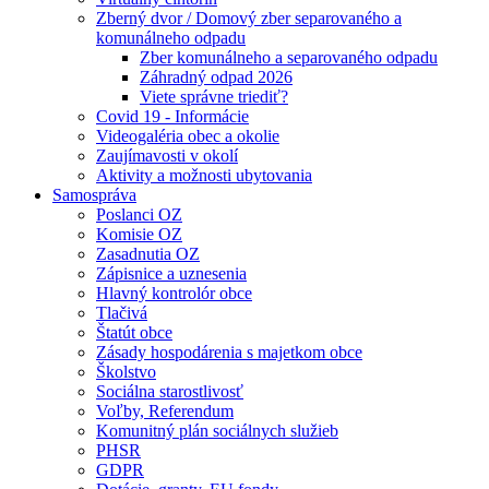
Zberný dvor / Domový zber separovaného a
komunálneho odpadu
Zber komunálneho a separovaného odpadu
Záhradný odpad 2026
Viete správne triediť?
Covid 19 - Informácie
Videogaléria obec a okolie
Zaujímavosti v okolí
Aktivity a možnosti ubytovania
Samospráva
Poslanci OZ
Komisie OZ
Zasadnutia OZ
Zápisnice a uznesenia
Hlavný kontrolór obce
Tlačivá
Štatút obce
Zásady hospodárenia s majetkom obce
Školstvo
Sociálna starostlivosť
Voľby, Referendum
Komunitný plán sociálnych služieb
PHSR
GDPR