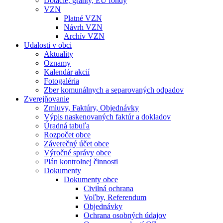
Dotácie, granty, EU fondy
VZN
Platné VZN
Návrh VZN
Archív VZN
Udalosti v obci
Aktuality
Oznamy
Kalendár akcií
Fotogaléria
Zber komunálnych a separovaných odpadov
Zverejňovanie
Zmluvy, Faktúry, Objednávky
Výpis naskenovaných faktúr a dokladov
Úradná tabuľa
Rozpočet obce
Záverečný účet obce
Výročné správy obce
Plán kontrolnej činnosti
Dokumenty
Dokumenty obce
Civilná ochrana
Voľby, Referendum
Objednávky
Ochrana osobných údajov