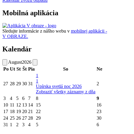
Kalendár zvozu odpadu
Mobilná aplikácia
Sledujte informácie z nášho webu v
mobilnej aplikácii -
V OBRAZE.
Kalendár
August
2026
Po
Ut
St
Št
Pia
So
Ne
1
1
27
28
29
30
31
2
Upírska svetlá noc 2026
Zobraziť všetky záznamy z dňa
3
4
5
6
7
8
9
10
11
12
13
14
15
16
17
18
19
20
21
22
23
24
25
26
27
28
29
30
31
1
2
3
4
5
6