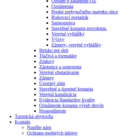
Oznam o zasadnutí OZ
Oznámenia
Predaj prebytočného majetku obce
Rokovací poriadok
Samospráva
Stavebné konania,povolenia.
Verejné vyhlášky
Výzvy
Zámery, verejné vyhlášky
Ihrisko pre deti
Tlačivá a formuláre
Zmluvy
Zápisnice a uznesenia
Verejné obstarávanie
Zámery
Územný plán
Stavebné a územné konania
Verejná kanalizácia
Evidencia štandardov kvality
Oznámenie konania výrub drevín
Hospodárenie
Turistická ubytovňa
Kontakt
Napíšte nám
Ochrana osobných údajov