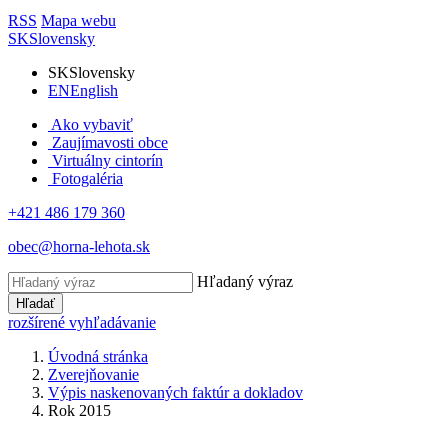
RSS
Mapa webu
SK
Slovensky
SK
Slovensky
EN
English
Ako vybaviť
Zaujímavosti obce
Virtuálny cintorín
Fotogaléria
+421 486 179 360
obec@horna-lehota.sk
Hľadaný výraz
Hľadať
rozšírené vyhľadávanie
Úvodná stránka
Zverejňovanie
Výpis naskenovaných faktúr a dokladov
Rok 2015