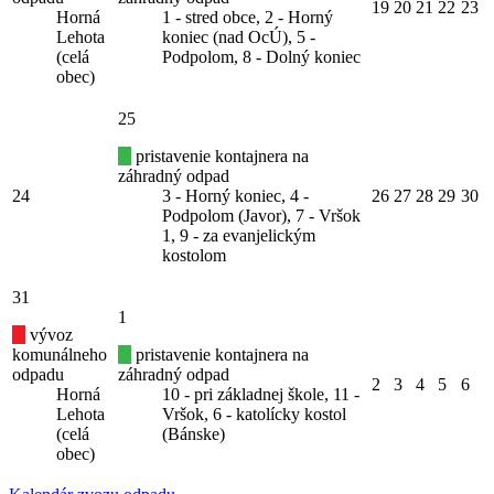
19
20
21
22
23
Horná
1 - stred obce, 2 - Horný
Lehota
koniec (nad OcÚ), 5 -
(celá
Podpolom, 8 - Dolný koniec
obec)
25
pristavenie kontajnera na
záhradný odpad
24
3 - Horný koniec, 4 -
26
27
28
29
30
Podpolom (Javor), 7 - Vršok
1, 9 - za evanjelickým
kostolom
31
1
vývoz
komunálneho
pristavenie kontajnera na
odpadu
záhradný odpad
2
3
4
5
6
Horná
10 - pri základnej škole, 11 -
Lehota
Vršok, 6 - katolícky kostol
(celá
(Bánske)
obec)