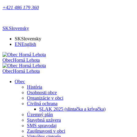
+421 486 179 360
SK
Slovensky
SK
Slovensky
EN
English
Obec
Horná Lehota
Obec
Horná Lehota
Obec
História
Osobnosti obce
Organizácie v obci
Civilná ochrana
SLAK 2025 (slintačka a krívačka)
Územný plán
Stavebná uzávera
SMS spravodaj
Zaujímavosti v obci
Virtuálny cintorín