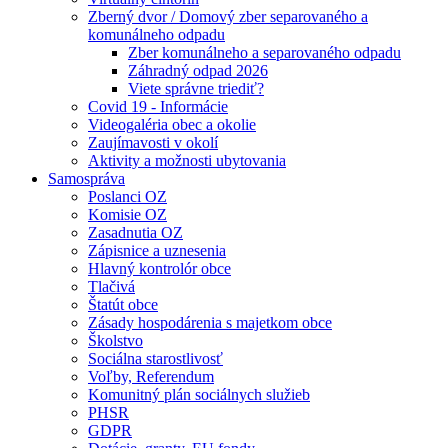
Zberný dvor / Domový zber separovaného a
komunálneho odpadu
Zber komunálneho a separovaného odpadu
Záhradný odpad 2026
Viete správne triediť?
Covid 19 - Informácie
Videogaléria obec a okolie
Zaujímavosti v okolí
Aktivity a možnosti ubytovania
Samospráva
Poslanci OZ
Komisie OZ
Zasadnutia OZ
Zápisnice a uznesenia
Hlavný kontrolór obce
Tlačivá
Štatút obce
Zásady hospodárenia s majetkom obce
Školstvo
Sociálna starostlivosť
Voľby, Referendum
Komunitný plán sociálnych služieb
PHSR
GDPR