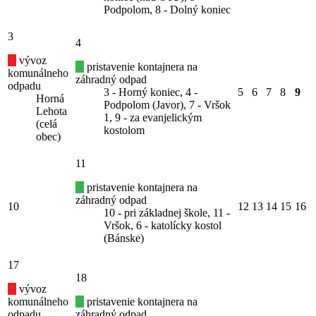
Podpolom, 8 - Dolný koniec
3
4
vývoz
pristavenie kontajnera na
komunálneho
záhradný odpad
odpadu
3 - Horný koniec, 4 -
5
6
7
8
9
Horná
Podpolom (Javor), 7 - Vršok
Lehota
1, 9 - za evanjelickým
(celá
kostolom
obec)
11
pristavenie kontajnera na
záhradný odpad
10
12
13
14
15
16
10 - pri základnej škole, 11 -
Vršok, 6 - katolícky kostol
(Bánske)
17
18
vývoz
komunálneho
pristavenie kontajnera na
odpadu
záhradný odpad