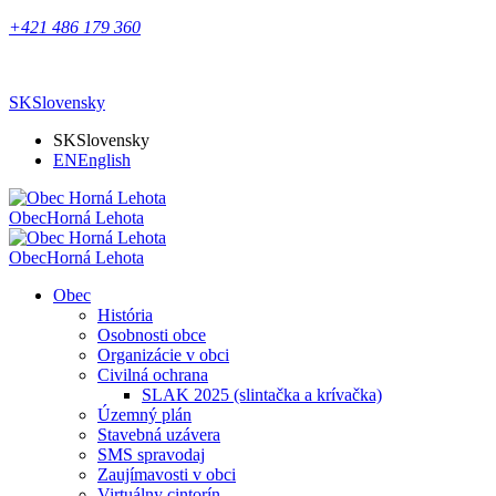
+421 486 179 360
SK
Slovensky
SK
Slovensky
EN
English
Obec
Horná Lehota
Obec
Horná Lehota
Obec
História
Osobnosti obce
Organizácie v obci
Civilná ochrana
SLAK 2025 (slintačka a krívačka)
Územný plán
Stavebná uzávera
SMS spravodaj
Zaujímavosti v obci
Virtuálny cintorín