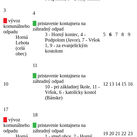
3
4
vývoz
pristavenie kontajnera na
komunálneho
záhradný odpad
odpadu
3 - Horný koniec, 4 -
5
6
7
8
9
Horná
Podpolom (Javor), 7 - Vršok
Lehota
1, 9 - za evanjelickým
(celá
kostolom
obec)
11
pristavenie kontajnera na
záhradný odpad
10
12
13
14
15
16
10 - pri základnej škole, 11 -
Vršok, 6 - katolícky kostol
(Bánske)
17
18
vývoz
komunálneho
pristavenie kontajnera na
odpadu
záhradný odpad
19
20
21
22
23
Horná
1 - stred obce, 2 - Horný