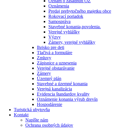
Oznam o zasadnutí OZ
Oznámenia
Predaj prebytočného majetku obce
Rokovací poriadok
Samospráva
Stavebné konania,povolenia.
Verejné vyhlášky
Výzvy
Zámery, verejné vyhlášky
Ihrisko pre deti
Tlačivá a formuláre
Zmluvy
Zápisnice a uznesenia
Verejné obstarávanie
Zámery
Územný plán
Stavebné a územné konania
Verejná kanalizácia
Evidencia štandardov kvality
Oznámenie konania výrub drevín
Hospodárenie
Turistická ubytovňa
Kontakt
Napíšte nám
Ochrana osobných údajov