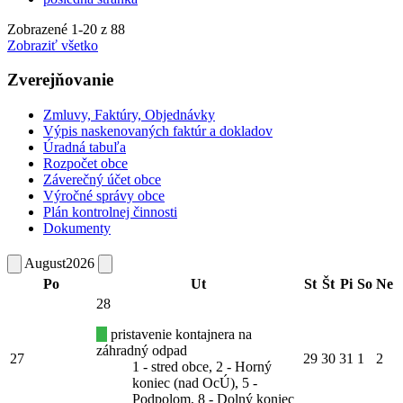
Zobrazené
1
-
20
z 88
Zobraziť všetko
Zverejňovanie
Zmluvy, Faktúry, Objednávky
Výpis naskenovaných faktúr a dokladov
Úradná tabuľa
Rozpočet obce
Záverečný účet obce
Výročné správy obce
Plán kontrolnej činnosti
Dokumenty
August
2026
Po
Ut
St
Št
Pi
So
Ne
28
pristavenie kontajnera na
záhradný odpad
27
29
30
31
1
2
1 - stred obce, 2 - Horný
koniec (nad OcÚ), 5 -
Podpolom, 8 - Dolný koniec