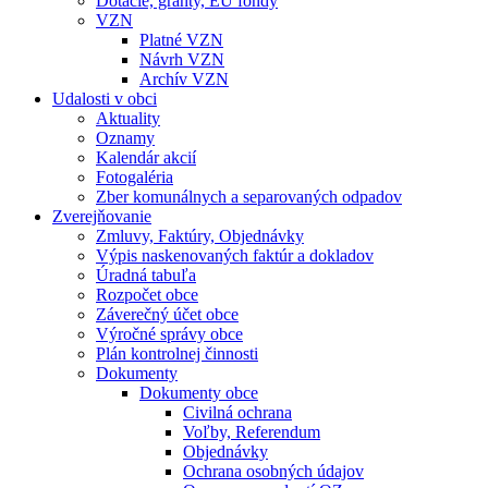
Dotácie, granty, EU fondy
VZN
Platné VZN
Návrh VZN
Archív VZN
Udalosti v obci
Aktuality
Oznamy
Kalendár akcií
Fotogaléria
Zber komunálnych a separovaných odpadov
Zverejňovanie
Zmluvy, Faktúry, Objednávky
Výpis naskenovaných faktúr a dokladov
Úradná tabuľa
Rozpočet obce
Záverečný účet obce
Výročné správy obce
Plán kontrolnej činnosti
Dokumenty
Dokumenty obce
Civilná ochrana
Voľby, Referendum
Objednávky
Ochrana osobných údajov