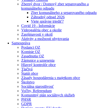
Zberný dvor / Domový zber separovaného a
komunálneho odpadu
Zber komunálneho a separovaného odpadu
Záhradný odpad 2026
Viete správne triediť?
Covid 19 - Informácie
Videogaléria obec a okolie
Zaujímavosti v okolí
Aktivity a možnosti ubytovania
Samospráva
Poslanci OZ
Komisie OZ
Zasadnutia OZ
Zápisnice a uznesenia
Hlavný kontrolór obce
Tlačivá
Štatút obce
Zásady hospodárenia s majetkom obce
Školstvo
Sociálna starostlivosť
Voľby, Referendum
Komunitný plán sociálnych služieb
PHSR
GDPR