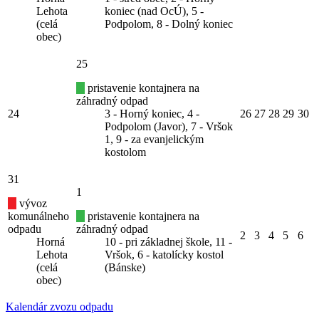
Lehota
koniec (nad OcÚ), 5 -
(celá
Podpolom, 8 - Dolný koniec
obec)
25
pristavenie kontajnera na
záhradný odpad
24
3 - Horný koniec, 4 -
26
27
28
29
30
Podpolom (Javor), 7 - Vršok
1, 9 - za evanjelickým
kostolom
31
1
vývoz
komunálneho
pristavenie kontajnera na
odpadu
záhradný odpad
2
3
4
5
6
Horná
10 - pri základnej škole, 11 -
Lehota
Vršok, 6 - katolícky kostol
(celá
(Bánske)
obec)
Kalendár zvozu odpadu