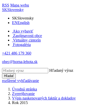
RSS
Mapa webu
SK
Slovensky
SK
Slovensky
EN
English
Ako vybaviť
Zaujímavosti obce
Virtuálny cintorín
Fotogaléria
+421 486 179 360
obec@horna-lehota.sk
Hľadaný výraz
Hľadať
rozšírené vyhľadávanie
Úvodná stránka
Zverejňovanie
Výpis naskenovaných faktúr a dokladov
Rok 2015