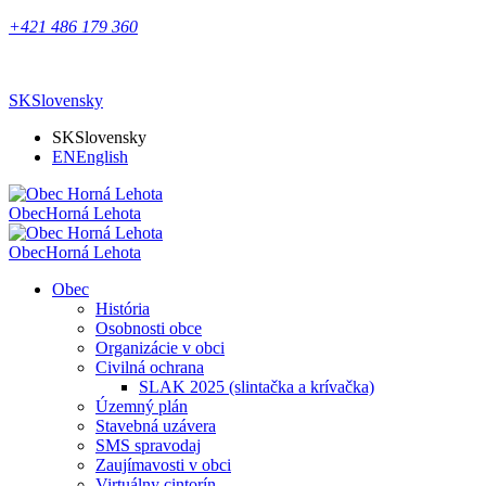
+421 486 179 360
SK
Slovensky
SK
Slovensky
EN
English
Obec
Horná Lehota
Obec
Horná Lehota
Obec
História
Osobnosti obce
Organizácie v obci
Civilná ochrana
SLAK 2025 (slintačka a krívačka)
Územný plán
Stavebná uzávera
SMS spravodaj
Zaujímavosti v obci
Virtuálny cintorín