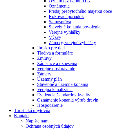
Oznam o zasadnutí OZ
Oznámenia
Predaj prebytočného majetku obce
Rokovací poriadok
Samospráva
Stavebné konania,povolenia.
Verejné vyhlášky
Výzvy
Zámery, verejné vyhlášky
Ihrisko pre deti
Tlačivá a formuláre
Zmluvy
Zápisnice a uznesenia
Verejné obstarávanie
Zámery
Územný plán
Stavebné a územné konania
Verejná kanalizácia
Evidencia štandardov kvality
Oznámenie konania výrub drevín
Hospodárenie
Turistická ubytovňa
Kontakt
Napíšte nám
Ochrana osobných údajov