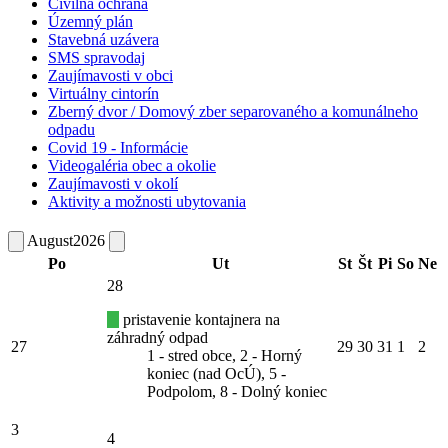
Civilná ochrana
Územný plán
Stavebná uzávera
SMS spravodaj
Zaujímavosti v obci
Virtuálny cintorín
Zberný dvor / Domový zber separovaného a komunálneho
odpadu
Covid 19 - Informácie
Videogaléria obec a okolie
Zaujímavosti v okolí
Aktivity a možnosti ubytovania
August
2026
Po
Ut
St
Št
Pi
So
Ne
28
pristavenie kontajnera na
záhradný odpad
27
29
30
31
1
2
1 - stred obce, 2 - Horný
koniec (nad OcÚ), 5 -
Podpolom, 8 - Dolný koniec
3
4