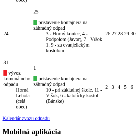
25
pristavenie kontajnera na
záhradný odpad
24
3 - Horný koniec, 4 -
26
27
28
29
30
Podpolom (Javor), 7 - Vršok
1, 9 - za evanjelickým
kostolom
31
1
vývoz
komunálneho
pristavenie kontajnera na
odpadu
záhradný odpad
2
3
4
5
6
Horná
10 - pri základnej škole, 11 -
Lehota
Vršok, 6 - katolícky kostol
(celá
(Bánske)
obec)
Kalendár zvozu odpadu
Mobilná aplikácia