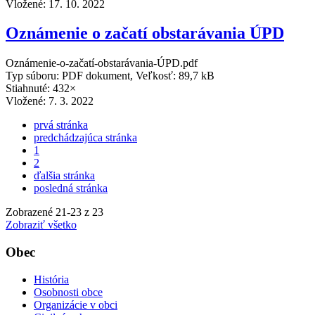
Vložené:
17. 10. 2022
Oznámenie o začatí obstarávania ÚPD
Oznámenie-o-začatí-obstarávania-ÚPD.pdf
Typ súboru: PDF dokument, Veľkosť: 89,7 kB
Stiahnuté: 432×
Vložené:
7. 3. 2022
prvá stránka
predchádzajúca stránka
1
2
ďalšia stránka
posledná stránka
Zobrazené
21
-
23
z 23
Zobraziť všetko
Obec
História
Osobnosti obce
Organizácie v obci