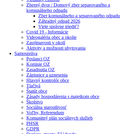
Zberný dvor / Domový zber separovaného a
komunálneho odpadu
Zber komunálneho a separovaného odpadu
Záhradný odpad 2026
Viete správne triediť?
Covid 19 - Informácie
Videogaléria obec a okolie
Zaujímavosti v okolí
Aktivity a možnosti ubytovania
Samospráva
Poslanci OZ
Komisie OZ
Zasadnutia OZ
Zápisnice a uznesenia
Hlavný kontrolór obce
Tlačivá
Štatút obce
Zásady hospodárenia s majetkom obce
Školstvo
Sociálna starostlivosť
Voľby, Referendum
Komunitný plán sociálnych služieb
PHSR
GDPR