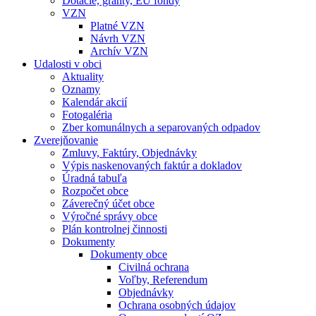
Dotácie, granty, EU fondy
VZN
Platné VZN
Návrh VZN
Archív VZN
Udalosti v obci
Aktuality
Oznamy
Kalendár akcií
Fotogaléria
Zber komunálnych a separovaných odpadov
Zverejňovanie
Zmluvy, Faktúry, Objednávky
Výpis naskenovaných faktúr a dokladov
Úradná tabuľa
Rozpočet obce
Záverečný účet obce
Výročné správy obce
Plán kontrolnej činnosti
Dokumenty
Dokumenty obce
Civilná ochrana
Voľby, Referendum
Objednávky
Ochrana osobných údajov