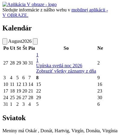
Sledujte informácie z nášho webu v
mobilnej aplikácii -
V OBRAZE.
Kalendár
August
2026
Po
Ut
St
Št
Pia
So
Ne
1
1
27
28
29
30
31
2
Upírska svetlá noc 2026
Zobraziť všetky záznamy z dňa
3
4
5
6
7
8
9
10
11
12
13
14
15
16
17
18
19
20
21
22
23
24
25
26
27
28
29
30
31
1
2
3
4
5
6
Sviatok
Meniny má
Oskár
, Donát, Hartvig, Virgín, Donáta, Virgínia