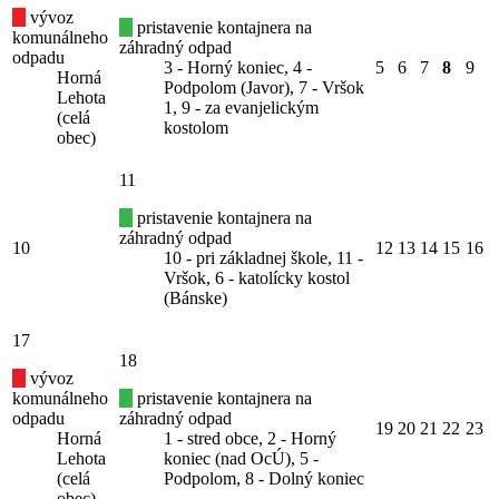
vývoz
pristavenie kontajnera na
komunálneho
záhradný odpad
odpadu
3 - Horný koniec, 4 -
5
6
7
8
9
Horná
Podpolom (Javor), 7 - Vršok
Lehota
1, 9 - za evanjelickým
(celá
kostolom
obec)
11
pristavenie kontajnera na
záhradný odpad
10
12
13
14
15
16
10 - pri základnej škole, 11 -
Vršok, 6 - katolícky kostol
(Bánske)
17
18
vývoz
komunálneho
pristavenie kontajnera na
odpadu
záhradný odpad
19
20
21
22
23
Horná
1 - stred obce, 2 - Horný
Lehota
koniec (nad OcÚ), 5 -
(celá
Podpolom, 8 - Dolný koniec
obec)