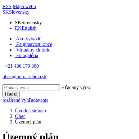
RSS
Mapa webu
SK
Slovensky
SK
Slovensky
EN
English
Ako vybaviť
Zaujímavosti obce
Virtuálny cintorín
Fotogaléria
+421 486 179 360
obec@horna-lehota.sk
Hľadaný výraz
Hľadať
rozšírené vyhľadávanie
Úvodná stránka
Obec
Územný plán
Územný plán