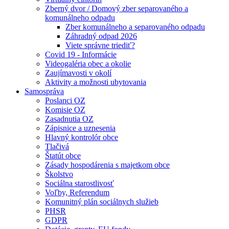
Zberný dvor / Domový zber separovaného a
komunálneho odpadu
Zber komunálneho a separovaného odpadu
Záhradný odpad 2026
Viete správne triediť?
Covid 19 - Informácie
Videogaléria obec a okolie
Zaujímavosti v okolí
Aktivity a možnosti ubytovania
Samospráva
Poslanci OZ
Komisie OZ
Zasadnutia OZ
Zápisnice a uznesenia
Hlavný kontrolór obce
Tlačivá
Štatút obce
Zásady hospodárenia s majetkom obce
Školstvo
Sociálna starostlivosť
Voľby, Referendum
Komunitný plán sociálnych služieb
PHSR
GDPR