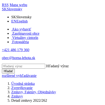
RSS
Mapa webu
SK
Slovensky
SK
Slovensky
EN
English
Ako vybaviť
Zaujímavosti obce
Virtuálny cintorín
Fotogaléria
+421 486 179 360
obec@horna-lehota.sk
Hľadaný výraz
Hľadať
rozšírené vyhľadávanie
Úvodná stránka
Zverejňovanie
Zmluvy, Faktúry, Objednávky
Zmluvy
Detail zmluvy 2022/262