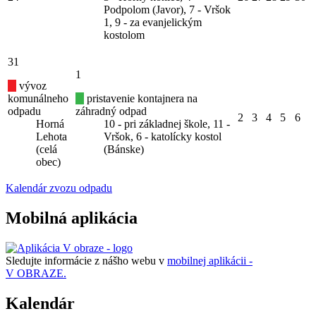
Podpolom (Javor), 7 - Vršok
1, 9 - za evanjelickým
kostolom
31
1
vývoz
komunálneho
pristavenie kontajnera na
odpadu
záhradný odpad
2
3
4
5
6
Horná
10 - pri základnej škole, 11 -
Lehota
Vršok, 6 - katolícky kostol
(celá
(Bánske)
obec)
Kalendár zvozu odpadu
Mobilná aplikácia
Sledujte informácie z nášho webu v
mobilnej aplikácii -
V OBRAZE.
Kalendár