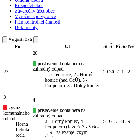
Rozpočet obce
Záverečný účet obce
Výročné správy obce
Plán kontrolnej činnosti
Dokumenty
August
2026
Po
Ut
St
Št
Pi
So
Ne
28
pristavenie kontajnera na
záhradný odpad
27
29
30
31
1
2
1 - stred obce, 2 - Horný
koniec (nad OcÚ), 5 -
Podpolom, 8 - Dolný koniec
3
4
vývoz
pristavenie kontajnera na
komunálneho
záhradný odpad
odpadu
3 - Horný koniec, 4 -
5
6
7
8
9
Horná
Podpolom (Javor), 7 - Vršok
Lehota
1, 9 - za evanjelickým
(celá