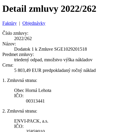
Detail zmluvy 2022/262
Faktúry
|
Objednávky
Číslo zmluvy:
2022/262
Názov:
Dodatok 1 k Zmluve SGE1029201518
Predmet zmluvy:
triedený odpad, množstvo výška nákladov
Cena:
5 803,49 EUR predpokladaný ročný náklad
1. Zmluvná strana:
Obec Horná Lehota
IČO:
00313441
2. Zmluvná strana:
ENVI-PACK, a.s.
IČO:
35858010