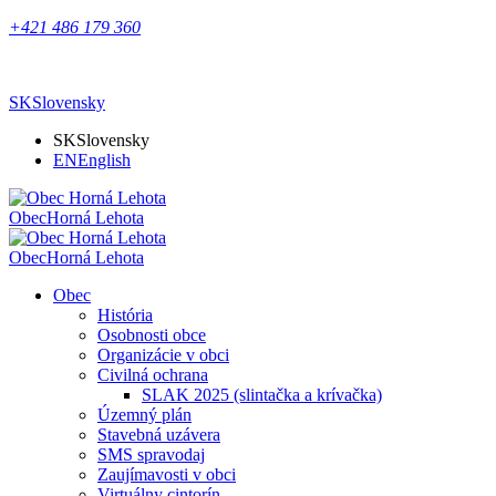
+421 486 179 360
SK
Slovensky
SK
Slovensky
EN
English
Obec
Horná Lehota
Obec
Horná Lehota
Obec
História
Osobnosti obce
Organizácie v obci
Civilná ochrana
SLAK 2025 (slintačka a krívačka)
Územný plán
Stavebná uzávera
SMS spravodaj
Zaujímavosti v obci
Virtuálny cintorín