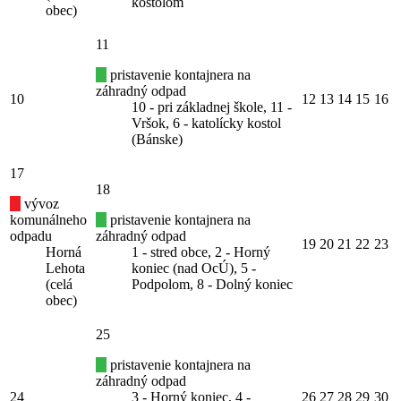
kostolom
obec)
11
pristavenie kontajnera na
záhradný odpad
10
12
13
14
15
16
10 - pri základnej škole, 11 -
Vršok, 6 - katolícky kostol
(Bánske)
17
18
vývoz
komunálneho
pristavenie kontajnera na
odpadu
záhradný odpad
19
20
21
22
23
Horná
1 - stred obce, 2 - Horný
Lehota
koniec (nad OcÚ), 5 -
(celá
Podpolom, 8 - Dolný koniec
obec)
25
pristavenie kontajnera na
záhradný odpad
24
3 - Horný koniec, 4 -
26
27
28
29
30