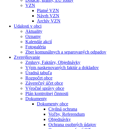
Dotácie, granty, EU fondy
VZN
Platné VZN
Návrh VZN
Archív VZN
Udalosti v obci
Aktuality
Oznamy
Kalendár akcií
Fotogaléria
Zber komunálnych a separovaných odpadov
Zverejňovanie
Zmluvy, Faktúry, Objednávky
Výpis naskenovaných faktúr a dokladov
Úradná tabuľa
Rozpočet obce
Záverečný účet obce
Výročné správy obce
Plán kontrolnej činnosti
Dokumenty
Dokumenty obce
Civilná ochrana
Voľby, Referendum
Objednávky
Ochrana osobných údajov