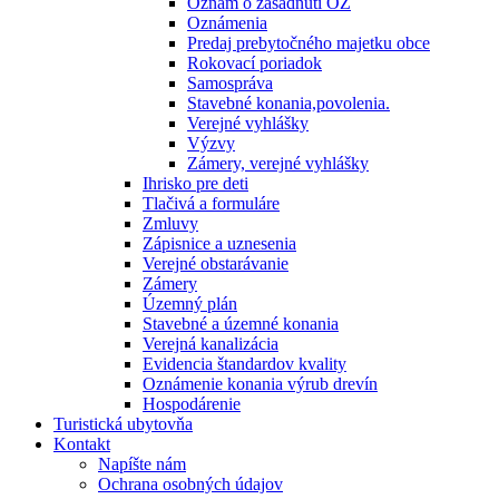
Oznam o zasadnutí OZ
Oznámenia
Predaj prebytočného majetku obce
Rokovací poriadok
Samospráva
Stavebné konania,povolenia.
Verejné vyhlášky
Výzvy
Zámery, verejné vyhlášky
Ihrisko pre deti
Tlačivá a formuláre
Zmluvy
Zápisnice a uznesenia
Verejné obstarávanie
Zámery
Územný plán
Stavebné a územné konania
Verejná kanalizácia
Evidencia štandardov kvality
Oznámenie konania výrub drevín
Hospodárenie
Turistická ubytovňa
Kontakt
Napíšte nám
Ochrana osobných údajov