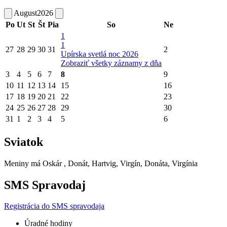
August
2026
Po
Ut
St
Št
Pia
So
Ne
1
1
27
28
29
30
31
2
Upírska svetlá noc 2026
Zobraziť všetky záznamy z dňa
3
4
5
6
7
8
9
10
11
12
13
14
15
16
17
18
19
20
21
22
23
24
25
26
27
28
29
30
31
1
2
3
4
5
6
Sviatok
Meniny má
Oskár
, Donát, Hartvig, Virgín, Donáta, Virgínia
SMS Spravodaj
Registrácia do SMS spravodaja
Úradné hodiny