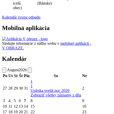
(celá
(Bánske)
obec)
Kalendár zvozu odpadu
Mobilná aplikácia
Sledujte informácie z nášho webu v
mobilnej aplikácii -
V OBRAZE.
Kalendár
August
2026
Po
Ut
St
Št
Pia
So
Ne
1
1
27
28
29
30
31
2
Upírska svetlá noc 2026
Zobraziť všetky záznamy z dňa
3
4
5
6
7
8
9
10
11
12
13
14
15
16
17
18
19
20
21
22
23