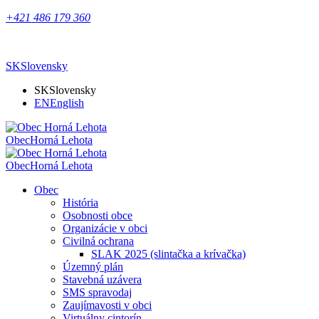
+421 486 179 360
SK
Slovensky
SK
Slovensky
EN
English
Obec
Horná Lehota
Obec
Horná Lehota
Obec
História
Osobnosti obce
Organizácie v obci
Civilná ochrana
SLAK 2025 (slintačka a krívačka)
Územný plán
Stavebná uzávera
SMS spravodaj
Zaujímavosti v obci
Virtuálny cintorín