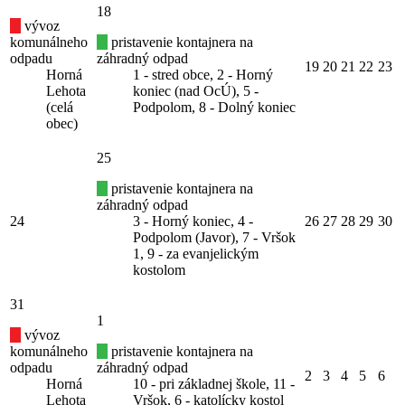
18
vývoz
komunálneho
pristavenie kontajnera na
odpadu
záhradný odpad
19
20
21
22
23
Horná
1 - stred obce, 2 - Horný
Lehota
koniec (nad OcÚ), 5 -
(celá
Podpolom, 8 - Dolný koniec
obec)
25
pristavenie kontajnera na
záhradný odpad
24
3 - Horný koniec, 4 -
26
27
28
29
30
Podpolom (Javor), 7 - Vršok
1, 9 - za evanjelickým
kostolom
31
1
vývoz
komunálneho
pristavenie kontajnera na
odpadu
záhradný odpad
2
3
4
5
6
Horná
10 - pri základnej škole, 11 -
Lehota
Vršok, 6 - katolícky kostol