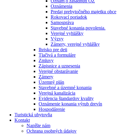
Oznam o zasadnutí OZ
Oznámenia
Predaj prebytočného majetku obce
Rokovací poriadok
Samospráva
Stavebné konania,povolenia.
Verejné vyhlášky
Výzvy
Zámery, verejné vyhlášky
Ihrisko pre deti
Tlačivá a formuláre
Zmluvy
Zápisnice a uznesenia
Verejné obstarávanie
Zámery
Územný plán
Stavebné a územné konania
Verejná kanalizácia
Evidencia štandardov kvality
Oznámenie konania výrub drevín
Hospodárenie
Turistická ubytovňa
Kontakt
Napíšte nám
Ochrana osobných údajov