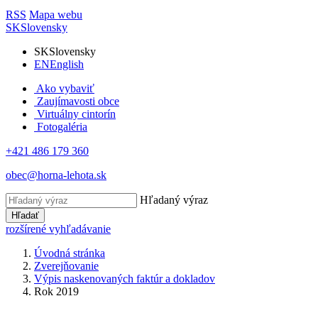
RSS
Mapa webu
SK
Slovensky
SK
Slovensky
EN
English
Ako vybaviť
Zaujímavosti obce
Virtuálny cintorín
Fotogaléria
+421 486 179 360
obec@horna-lehota.sk
Hľadaný výraz
Hľadať
rozšírené vyhľadávanie
Úvodná stránka
Zverejňovanie
Výpis naskenovaných faktúr a dokladov
Rok 2019