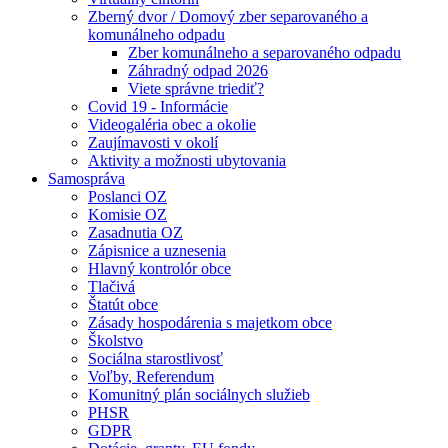
Zberný dvor / Domový zber separovaného a
komunálneho odpadu
Zber komunálneho a separovaného odpadu
Záhradný odpad 2026
Viete správne triediť?
Covid 19 - Informácie
Videogaléria obec a okolie
Zaujímavosti v okolí
Aktivity a možnosti ubytovania
Samospráva
Poslanci OZ
Komisie OZ
Zasadnutia OZ
Zápisnice a uznesenia
Hlavný kontrolór obce
Tlačivá
Štatút obce
Zásady hospodárenia s majetkom obce
Školstvo
Sociálna starostlivosť
Voľby, Referendum
Komunitný plán sociálnych služieb
PHSR
GDPR