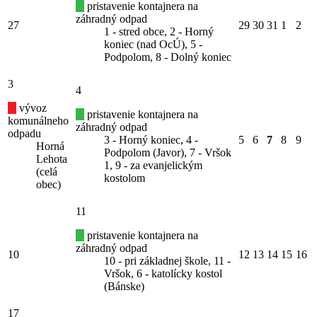
pristavenie kontajnera na
záhradný odpad
27
29
30
31
1
2
1 - stred obce, 2 - Horný
koniec (nad OcÚ), 5 -
Podpolom, 8 - Dolný koniec
3
4
vývoz
pristavenie kontajnera na
komunálneho
záhradný odpad
odpadu
3 - Horný koniec, 4 -
5
6
7
8
9
Horná
Podpolom (Javor), 7 - Vršok
Lehota
1, 9 - za evanjelickým
(celá
kostolom
obec)
11
pristavenie kontajnera na
záhradný odpad
10
12
13
14
15
16
10 - pri základnej škole, 11 -
Vršok, 6 - katolícky kostol
(Bánske)
17