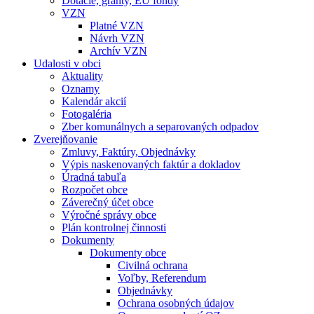
Dotácie, granty, EU fondy
VZN
Platné VZN
Návrh VZN
Archív VZN
Udalosti v obci
Aktuality
Oznamy
Kalendár akcií
Fotogaléria
Zber komunálnych a separovaných odpadov
Zverejňovanie
Zmluvy, Faktúry, Objednávky
Výpis naskenovaných faktúr a dokladov
Úradná tabuľa
Rozpočet obce
Záverečný účet obce
Výročné správy obce
Plán kontrolnej činnosti
Dokumenty
Dokumenty obce
Civilná ochrana
Voľby, Referendum
Objednávky
Ochrana osobných údajov