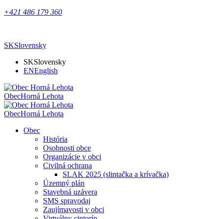
+421 486 179 360
SK
Slovensky
SK
Slovensky
EN
English
Obec
Horná Lehota
Obec
Horná Lehota
Obec
História
Osobnosti obce
Organizácie v obci
Civilná ochrana
SLAK 2025 (slintačka a krívačka)
Územný plán
Stavebná uzávera
SMS spravodaj
Zaujímavosti v obci
Virtuálny cintorín