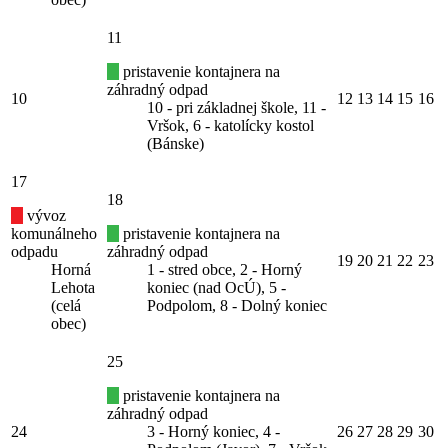
11
pristavenie kontajnera na
záhradný odpad
10
12
13
14
15
16
10 - pri základnej škole, 11 -
Vršok, 6 - katolícky kostol
(Bánske)
17
18
vývoz
komunálneho
pristavenie kontajnera na
odpadu
záhradný odpad
19
20
21
22
23
Horná
1 - stred obce, 2 - Horný
Lehota
koniec (nad OcÚ), 5 -
(celá
Podpolom, 8 - Dolný koniec
obec)
25
pristavenie kontajnera na
záhradný odpad
24
3 - Horný koniec, 4 -
26
27
28
29
30