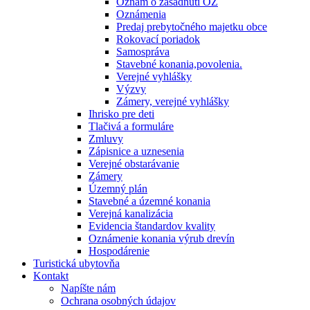
Oznam o zasadnutí OZ
Oznámenia
Predaj prebytočného majetku obce
Rokovací poriadok
Samospráva
Stavebné konania,povolenia.
Verejné vyhlášky
Výzvy
Zámery, verejné vyhlášky
Ihrisko pre deti
Tlačivá a formuláre
Zmluvy
Zápisnice a uznesenia
Verejné obstarávanie
Zámery
Územný plán
Stavebné a územné konania
Verejná kanalizácia
Evidencia štandardov kvality
Oznámenie konania výrub drevín
Hospodárenie
Turistická ubytovňa
Kontakt
Napíšte nám
Ochrana osobných údajov