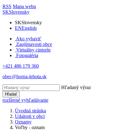
RSS
Mapa webu
SK
Slovensky
SK
Slovensky
EN
English
Ako vybaviť
Zaujímavosti obce
Virtuálny cintorín
Fotogaléria
+421 486 179 360
obec@horna-lehota.sk
Hľadaný výraz
Hľadať
rozšírené vyhľadávanie
Úvodná stránka
Udalosti v obci
Oznamy
Voľby - oznam