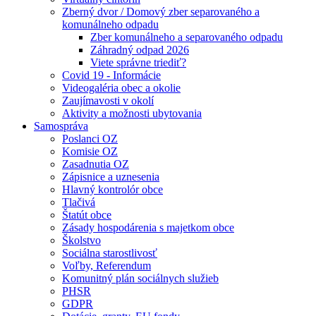
Zberný dvor / Domový zber separovaného a
komunálneho odpadu
Zber komunálneho a separovaného odpadu
Záhradný odpad 2026
Viete správne triediť?
Covid 19 - Informácie
Videogaléria obec a okolie
Zaujímavosti v okolí
Aktivity a možnosti ubytovania
Samospráva
Poslanci OZ
Komisie OZ
Zasadnutia OZ
Zápisnice a uznesenia
Hlavný kontrolór obce
Tlačivá
Štatút obce
Zásady hospodárenia s majetkom obce
Školstvo
Sociálna starostlivosť
Voľby, Referendum
Komunitný plán sociálnych služieb
PHSR
GDPR