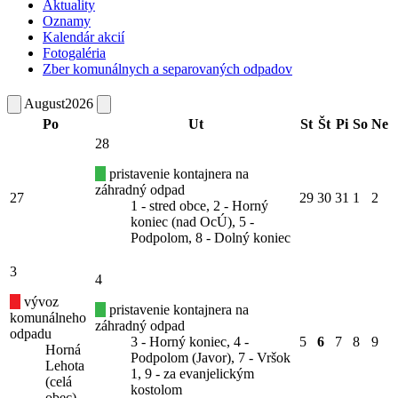
Aktuality
Oznamy
Kalendár akcií
Fotogaléria
Zber komunálnych a separovaných odpadov
August
2026
Po
Ut
St
Št
Pi
So
Ne
28
pristavenie kontajnera na
záhradný odpad
27
29
30
31
1
2
1 - stred obce, 2 - Horný
koniec (nad OcÚ), 5 -
Podpolom, 8 - Dolný koniec
3
4
vývoz
pristavenie kontajnera na
komunálneho
záhradný odpad
odpadu
3 - Horný koniec, 4 -
5
6
7
8
9
Horná
Podpolom (Javor), 7 - Vršok
Lehota
1, 9 - za evanjelickým
(celá
kostolom
obec)