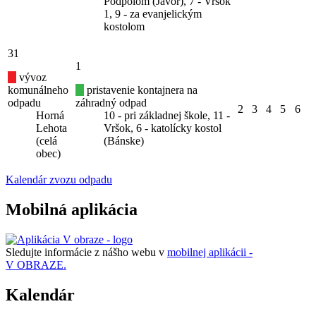
Podpolom (Javor), 7 - Vršok
1, 9 - za evanjelickým
kostolom
31
1
vývoz
komunálneho
pristavenie kontajnera na
odpadu
záhradný odpad
2
3
4
5
6
Horná
10 - pri základnej škole, 11 -
Lehota
Vršok, 6 - katolícky kostol
(celá
(Bánske)
obec)
Kalendár zvozu odpadu
Mobilná aplikácia
Sledujte informácie z nášho webu v
mobilnej aplikácii -
V OBRAZE.
Kalendár