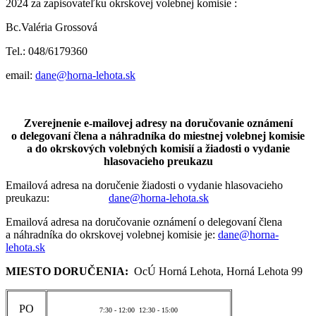
2024 za zapisovateľku okrskovej volebnej komisie :
Bc.Valéria Grossová
Tel.: 048/6179360
email:
dane@horna-lehota.sk
Zverejnenie e-mailovej adresy na doručovanie oznámení
o delegovaní člena a náhradníka do miestnej volebnej komisie
a do okrskových volebných komisií a žiadosti o vydanie
hlasovacieho preukazu
Emailová adresa na doručenie žiadosti o vydanie hlasovacieho
preukazu:
dane@horna-lehota.sk
Emailová adresa na doručovanie oznámení o delegovaní člena
a náhradníka do okrskovej volebnej komisie je:
dane@horna-
lehota.sk
MIESTO DORUČENIA:
OcÚ Horná Lehota, Horná Lehota 99
PO
7:30 - 12:00 12:30 - 15:00