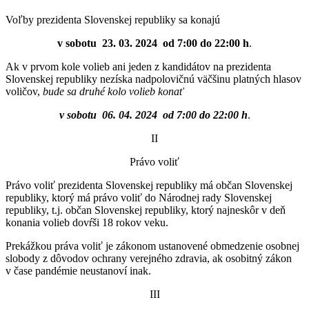
Voľby prezidenta Slovenskej republiky sa konajú
v sobotu
23. 03. 2024
od 7:00 do 22:00 h
.
Ak v prvom kole volieb ani jeden z kandidátov na prezidenta
Slovenskej republiky nezíska nadpolovičnú väčšinu platných hlasov
voličov,
bude sa druhé kolo volieb konať
v sobotu
06. 04. 2024
od 7:00 do 22:00 h
.
II
Právo voliť
Právo voliť prezidenta Slovenskej republiky má občan Slovenskej
republiky, ktorý má právo voliť do Národnej rady Slovenskej
republiky, t.j. občan Slovenskej republiky, ktorý najneskôr v deň
konania volieb dovŕši 18 rokov veku.
Prekážkou práva voliť je zákonom ustanovené obmedzenie osobnej
slobody z dôvodov ochrany verejného zdravia, ak osobitný zákon
v čase pandémie neustanoví inak.
III