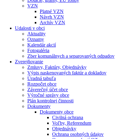
Dotácie, granty, EU fondy
VZN
Platné VZN
Návrh VZN
Archív VZN
Udalosti v obci
Aktuality
Oznamy
Kalendár akcií
Fotogaléria
Zber komunálnych a separovaných odpadov
Zverejňovanie
Zmluvy, Faktúry, Objednávky
Výpis naskenovaných faktúr a dokladov
Úradná tabuľa
Rozpočet obce
Záverečný účet obce
Výročné správy obce
Plán kontrolnej činnosti
Dokumenty
Dokumenty obce
Civilná ochrana
Voľby, Referendum
Objednávky
Ochrana osobných údajov