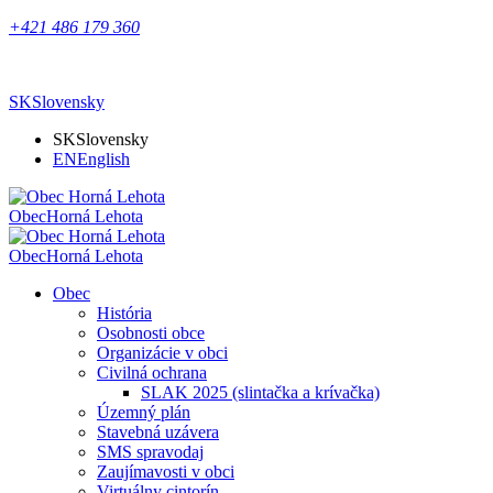
+421 486 179 360
SK
Slovensky
SK
Slovensky
EN
English
Obec
Horná Lehota
Obec
Horná Lehota
Obec
História
Osobnosti obce
Organizácie v obci
Civilná ochrana
SLAK 2025 (slintačka a krívačka)
Územný plán
Stavebná uzávera
SMS spravodaj
Zaujímavosti v obci
Virtuálny cintorín