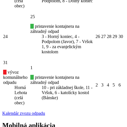
(celá
Podpolom, 8 - Dolný koniec
obec)
25
pristavenie kontajnera na
záhradný odpad
24
3 - Horný koniec, 4 -
26
27
28
29
30
Podpolom (Javor), 7 - Vršok
1, 9 - za evanjelickým
kostolom
31
1
vývoz
komunálneho
pristavenie kontajnera na
odpadu
záhradný odpad
2
3
4
5
6
Horná
10 - pri základnej škole, 11 -
Lehota
Vršok, 6 - katolícky kostol
(celá
(Bánske)
obec)
Kalendár zvozu odpadu
Mobilná aplikácia