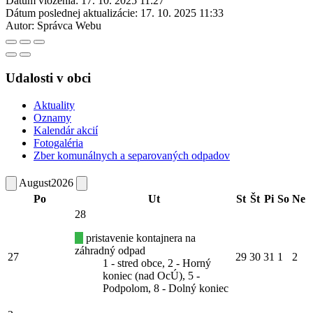
Dátum vloženia:
17. 10. 2025 11:27
Dátum poslednej aktualizácie:
17. 10. 2025 11:33
Autor:
Správca Webu
Udalosti v obci
Aktuality
Oznamy
Kalendár akcií
Fotogaléria
Zber komunálnych a separovaných odpadov
August
2026
Po
Ut
St
Št
Pi
So
Ne
28
pristavenie kontajnera na
záhradný odpad
27
29
30
31
1
2
1 - stred obce, 2 - Horný
koniec (nad OcÚ), 5 -
Podpolom, 8 - Dolný koniec