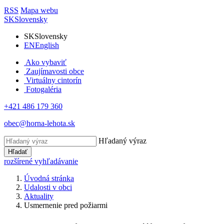
RSS
Mapa webu
SK
Slovensky
SK
Slovensky
EN
English
Ako vybaviť
Zaujímavosti obce
Virtuálny cintorín
Fotogaléria
+421 486 179 360
obec@horna-lehota.sk
Hľadaný výraz
Hľadať
rozšírené vyhľadávanie
Úvodná stránka
Udalosti v obci
Aktuality
Usmernenie pred požiarmi