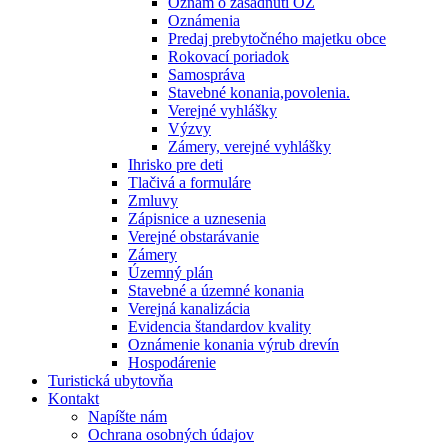
Oznam o zasadnutí OZ
Oznámenia
Predaj prebytočného majetku obce
Rokovací poriadok
Samospráva
Stavebné konania,povolenia.
Verejné vyhlášky
Výzvy
Zámery, verejné vyhlášky
Ihrisko pre deti
Tlačivá a formuláre
Zmluvy
Zápisnice a uznesenia
Verejné obstarávanie
Zámery
Územný plán
Stavebné a územné konania
Verejná kanalizácia
Evidencia štandardov kvality
Oznámenie konania výrub drevín
Hospodárenie
Turistická ubytovňa
Kontakt
Napíšte nám
Ochrana osobných údajov