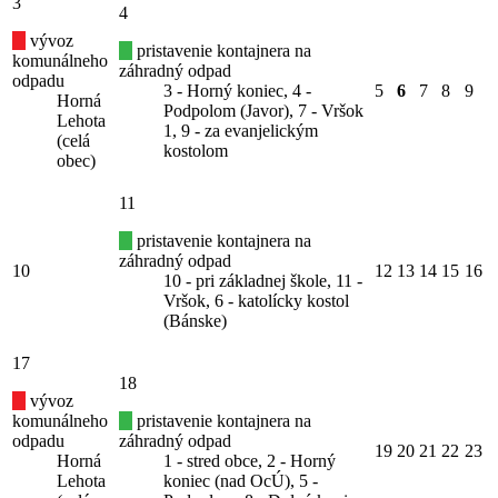
3
4
vývoz
pristavenie kontajnera na
komunálneho
záhradný odpad
odpadu
3 - Horný koniec, 4 -
5
6
7
8
9
Horná
Podpolom (Javor), 7 - Vršok
Lehota
1, 9 - za evanjelickým
(celá
kostolom
obec)
11
pristavenie kontajnera na
záhradný odpad
10
12
13
14
15
16
10 - pri základnej škole, 11 -
Vršok, 6 - katolícky kostol
(Bánske)
17
18
vývoz
komunálneho
pristavenie kontajnera na
odpadu
záhradný odpad
19
20
21
22
23
Horná
1 - stred obce, 2 - Horný
Lehota
koniec (nad OcÚ), 5 -