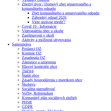
Zberný dvor / Domový zber separovaného a
komunálneho odpadu
Zber komunálneho a separovaného odpadu
Záhradný odpad 2026
Viete správne triediť?
Covid 19 - Informácie
Videogaléria obec a okolie
Zaujímavosti v okolí
Aktivity a možnosti ubytovania
Samospráva
Poslanci OZ
Komisie OZ
Zasadnutia OZ
Zápisnice a uznesenia
Hlavný kontrolór obce
Tlačivá
Štatút obce
Zásady hospodárenia s majetkom obce
Školstvo
Sociálna starostlivosť
Voľby, Referendum
Komunitný plán sociálnych služieb
PHSR
GDPR