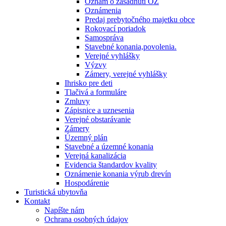
Oznam o zasadnutí OZ
Oznámenia
Predaj prebytočného majetku obce
Rokovací poriadok
Samospráva
Stavebné konania,povolenia.
Verejné vyhlášky
Výzvy
Zámery, verejné vyhlášky
Ihrisko pre deti
Tlačivá a formuláre
Zmluvy
Zápisnice a uznesenia
Verejné obstarávanie
Zámery
Územný plán
Stavebné a územné konania
Verejná kanalizácia
Evidencia štandardov kvality
Oznámenie konania výrub drevín
Hospodárenie
Turistická ubytovňa
Kontakt
Napíšte nám
Ochrana osobných údajov