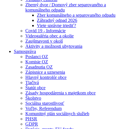
Zberný dvor / Domový zber separovaného a
komunálneho odpadu
Zber komunálneho a separovaného odpadu
Záhradný odpad 2026
Viete správne triediť?
Covid 19 - Informácie
Videogaléria obec a okolie
Zaujímavosti v okolí
Aktivity a možnosti ubytovania
Samospráva
Poslanci OZ
Komisie OZ
Zasadnutia OZ
Zápisnice a uznesenia
Hlavný kontrolór obce
Tlačivá
Štatút obce
Zásady hospodárenia s majetkom obce
Školstvo
Sociálna starostlivosť
Voľby, Referendum
Komunitný plán sociálnych služieb
PHSR
GDPR