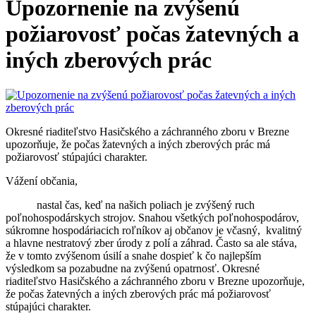
Upozornenie na zvýšenú
požiarovosť počas žatevných a
iných zberových prác
Okresné riaditeľstvo Hasičského a záchranného zboru v Brezne
upozorňuje, že počas žatevných a iných zberových prác má
požiarovosť stúpajúci charakter.
Vážení občania,
nastal čas, keď na našich poliach je zvýšený ruch
poľnohospodárskych strojov. Snahou všetkých poľnohospodárov,
súkromne hospodáriacich roľníkov aj občanov je včasný, kvalitný
a hlavne nestratový zber úrody z polí a záhrad. Často sa ale stáva,
že v tomto zvýšenom úsilí a snahe dospieť k čo najlepším
výsledkom sa pozabudne na zvýšenú opatrnosť. Okresné
riaditeľstvo Hasičského a záchranného zboru v Brezne upozorňuje,
že počas žatevných a iných zberových prác má požiarovosť
stúpajúci charakter.