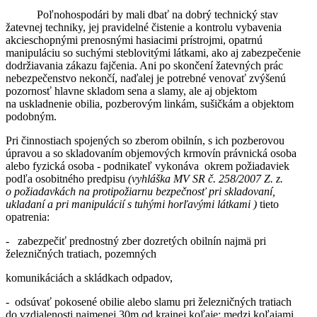
Poľnohospodári by mali dbať na dobrý technický stav
žatevnej techniky, jej pravidelné čistenie a kontrolu vybavenia
akcieschopnými prenosnými hasiacimi prístrojmi, opatrnú
manipuláciu so suchými steblovitými látkami, ako aj zabezpečenie
dodržiavania zákazu fajčenia. Ani po skončení žatevných prác
nebezpečenstvo nekončí, naďalej je potrebné venovať zvýšenú
pozornosť hlavne skladom sena a slamy, ale aj objektom
na uskladnenie obilia, pozberovým linkám, sušičkám a objektom
podobným.
Pri činnostiach spojených so zberom obilnín, s ich pozberovou
úpravou a so skladovaním objemových krmovín právnická osoba
alebo fyzická osoba - podnikateľ vykonáva okrem požiadaviek
podľa osobitného predpisu
(vyhláška MV SR č. 258/2007 Z. z.
o požiadavkách na protipožiarnu bezpečnosť pri skladovaní,
ukladaní a pri manipulácií s tuhými horľavými látkami )
tieto
opatrenia:
- zabezpečiť prednostný zber dozretých obilnín najmä pri
železničných tratiach, pozemných
komunikáciách a skládkach odpadov,
- odsúvať pokosené obilie alebo slamu pri železničných tratiach
do vzdialenosti najmenej 30m od krajnej koľaje; medzi koľajami