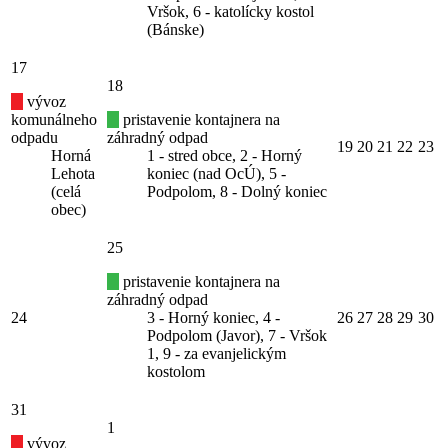
Vršok, 6 - katolícky kostol
(Bánske)
17
18
vývoz
komunálneho
pristavenie kontajnera na
odpadu
záhradný odpad
19
20
21
22
23
Horná
1 - stred obce, 2 - Horný
Lehota
koniec (nad OcÚ), 5 -
(celá
Podpolom, 8 - Dolný koniec
obec)
25
pristavenie kontajnera na
záhradný odpad
24
3 - Horný koniec, 4 -
26
27
28
29
30
Podpolom (Javor), 7 - Vršok
1, 9 - za evanjelickým
kostolom
31
1
vývoz