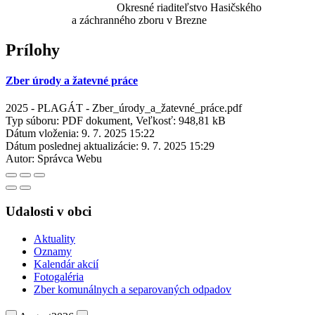
Okresné riaditeľstvo Hasičského
a záchranného zboru v Brezne
Prílohy
Zber úrody a žatevné práce
2025 - PLAGÁT - Zber_úrody_a_žatevné_práce.pdf
Typ súboru: PDF dokument, Veľkosť: 948,81 kB
Dátum vloženia:
9. 7. 2025 15:22
Dátum poslednej aktualizácie:
9. 7. 2025 15:29
Autor:
Správca Webu
Udalosti v obci
Aktuality
Oznamy
Kalendár akcií
Fotogaléria
Zber komunálnych a separovaných odpadov