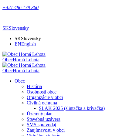
+421 486 179 360
SK
Slovensky
SK
Slovensky
EN
English
Obec
Horná Lehota
Obec
Horná Lehota
Obec
História
Osobnosti obce
Organizácie v obci
Civilná ochrana
SLAK 2025 (slintačka a krívačka)
Územný plán
Stavebná uzávera
SMS spravodaj
Zaujímavosti v obci
Virtuálny cintorín