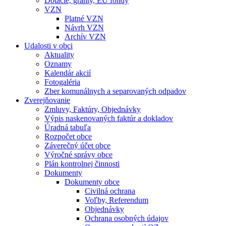
Dotácie, granty, EU fondy
VZN
Platné VZN
Návrh VZN
Archív VZN
Udalosti v obci
Aktuality
Oznamy
Kalendár akcií
Fotogaléria
Zber komunálnych a separovaných odpadov
Zverejňovanie
Zmluvy, Faktúry, Objednávky
Výpis naskenovaných faktúr a dokladov
Úradná tabuľa
Rozpočet obce
Záverečný účet obce
Výročné správy obce
Plán kontrolnej činnosti
Dokumenty
Dokumenty obce
Civilná ochrana
Voľby, Referendum
Objednávky
Ochrana osobných údajov