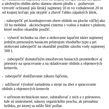
a uloženým obilím alebo slamou okrem plodín s podsevom
vytvoriť ochranný pás široký najmenej 10 m vo vzdialenosti 20 m
od krajnej koľaje; pás skypriť a zbaviť ľahko zápalných látok,
- zabezpečiť pri kombajnovom zbere obilnín na ploche väčšej ako
10 ha mobilnú akcieschopnú cisternu s vodou a traktor s pluhom,
ktoré možno okamžite použiť,
- vybaviť techniku na zber a stohovanie lapačmi iskier najmenej
jedným prenosným hasiacim prístrojom vhodného typu a pri
stohovaní zabezpečiť na okamžité použitie zásobu vody najmenej
500 l,
- zabezpečiť dostatočným množstvom hasiacich prostriedkov aj
priestory na spracovanie a na skladovanie obilnín a objemových
krmovín,
- zabezpečiť dodržiavanie zákazu fajčenia,
- udržiavať výrobné zariadenia a stroje na zber a spracovanie
obilnín a objemových krmovín
v určenom technickom stave, odstraňovať z nich a z priestorov,
kde sú umiestnené, nánosy organického prachu, ak presiahnu
hrúbku, po ktorej sa môže šíriť požiar.