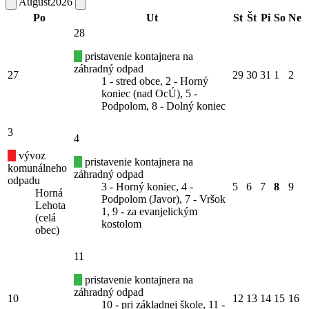
August
2026
Po
Ut
St
Št
Pi
So
Ne
28
pristavenie kontajnera na
záhradný odpad
27
29
30
31
1
2
1 - stred obce, 2 - Horný
koniec (nad OcÚ), 5 -
Podpolom, 8 - Dolný koniec
3
4
vývoz
pristavenie kontajnera na
komunálneho
záhradný odpad
odpadu
3 - Horný koniec, 4 -
5
6
7
8
9
Horná
Podpolom (Javor), 7 - Vršok
Lehota
1, 9 - za evanjelickým
(celá
kostolom
obec)
11
pristavenie kontajnera na
záhradný odpad
10
12
13
14
15
16
10 - pri základnej škole, 11 -