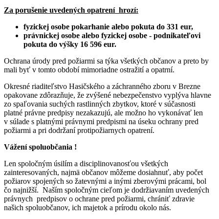
Za porušenie uvedených opatrení hrozí:
fyzickej osobe pokarhanie alebo pokuta do 331 eur,
právnickej osobe alebo fyzickej osobe - podnikateľovi
pokuta do výšky 16 596 eur.
Ochrana úrody pred požiarmi sa týka všetkých občanov a preto by
mali byť v tomto období mimoriadne ostražití a opatrní.
Okresné riaditeľstvo Hasičského a záchranného zboru v Brezne
opakovane zdôrazňuje, že zvýšené nebezpečenstvo vyplýva hlavne
zo spaľovania suchých rastlinných zbytkov, ktoré v súčasnosti
platné právne predpisy nezakazujú, ale možno ho vykonávať len
v súlade s platnými právnymi predpismi na úseku ochrany pred
požiarmi a pri dodržaní protipožiarnych opatrení.
Vážení spoluobčania !
Len spoločným úsilím a disciplinovanosťou všetkých
zainteresovaných, najmä občanov môžeme dosiahnuť, aby počet
požiarov spojených so žatevnými a inými zberovými prácami, bol
čo najnižší. Naším spoločným cieľom je dodržiavaním uvedených
právnych predpisov o ochrane pred požiarmi, chrániť zdravie
našich spoluobčanov, ich majetok a prírodu okolo nás.