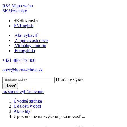
RSS
Mapa webu
SK
Slovensky
SK
Slovensky
EN
English
Ako vybaviť
Zaujímavosti obce
Virtuálny cintorín
Fotogaléria
+421 486 179 360
obec@horna-lehota.sk
Hľadaný výraz
Hľadať
rozšírené vyhľadávanie
Úvodná stránka
Udalosti v obci
Aktuality
Upozornenie na zvýšenú požiarovosť ...