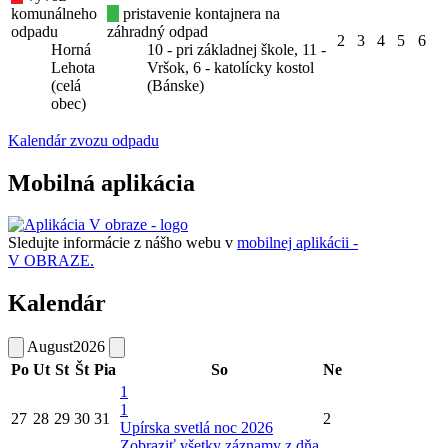
komunálneho
pristavenie kontajnera na
odpadu
záhradný odpad
2
3
4
5
6
Horná
10 - pri základnej škole, 11 -
Lehota
Vršok, 6 - katolícky kostol
(celá
(Bánske)
obec)
Kalendár zvozu odpadu
Mobilná aplikácia
Sledujte informácie z nášho webu v
mobilnej aplikácii -
V OBRAZE.
Kalendár
August
2026
Po
Ut
St
Št
Pia
So
Ne
1
1
27
28
29
30
31
2
Upírska svetlá noc 2026
Zobraziť všetky záznamy z dňa