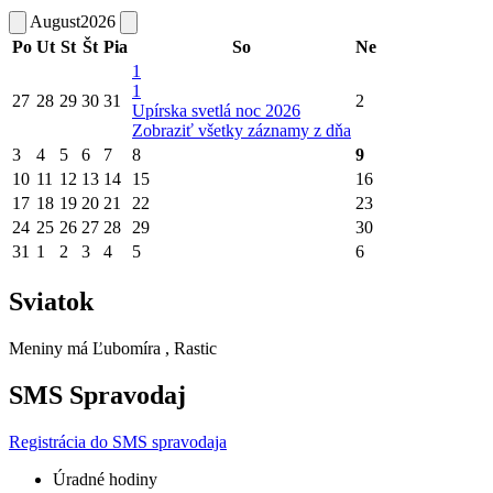
August
2026
Po
Ut
St
Št
Pia
So
Ne
1
1
27
28
29
30
31
2
Upírska svetlá noc 2026
Zobraziť všetky záznamy z dňa
3
4
5
6
7
8
9
10
11
12
13
14
15
16
17
18
19
20
21
22
23
24
25
26
27
28
29
30
31
1
2
3
4
5
6
Sviatok
Meniny má
Ľubomíra
, Rastic
SMS Spravodaj
Registrácia do SMS spravodaja
Úradné hodiny