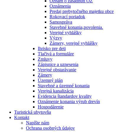
Oznam o zasadnutí OZ
Oznámenia
Predaj prebytočného majetku obce
Rokovací poriadok
Samospráva
Stavebné konania,povolenia.
Verejné vyhlášky
Výzvy
Zámery, verejné vyhlášky
Ihrisko pre deti
Tlačivá a formuláre
Zmluvy
Zápisnice a uznesenia
Verejné obstarávanie
Zámery
Územný plán
Stavebné a územné konania
Verejná kanalizácia
Evidencia štandardov kvality
Oznámenie konania výrub drevín
Hospodárenie
Turistická ubytovňa
Kontakt
Napíšte nám
Ochrana osobných údajov