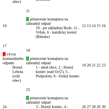
obec)
11
pristavenie kontajnera na
záhradný odpad
10
12
13
14
15
16
10 - pri základnej škole, 11 -
Vršok, 6 - katolícky kostol
(Bánske)
17
18
vývoz
komunálneho
pristavenie kontajnera na
odpadu
záhradný odpad
19
20
21
22
23
Horná
1 - stred obce, 2 - Horný
Lehota
koniec (nad OcÚ), 5 -
(celá
Podpolom, 8 - Dolný koniec
obec)
25
pristavenie kontajnera na
záhradný odpad
24
3 - Horný koniec, 4 -
26
27
28
29
30