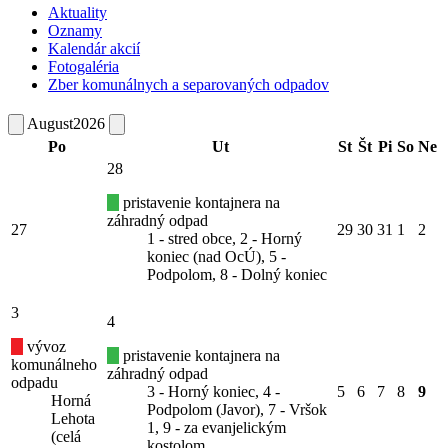
Aktuality
Oznamy
Kalendár akcií
Fotogaléria
Zber komunálnych a separovaných odpadov
August
2026
Po
Ut
St
Št
Pi
So
Ne
28
pristavenie kontajnera na
záhradný odpad
27
29
30
31
1
2
1 - stred obce, 2 - Horný
koniec (nad OcÚ), 5 -
Podpolom, 8 - Dolný koniec
3
4
vývoz
pristavenie kontajnera na
komunálneho
záhradný odpad
odpadu
3 - Horný koniec, 4 -
5
6
7
8
9
Horná
Podpolom (Javor), 7 - Vršok
Lehota
1, 9 - za evanjelickým
(celá
kostolom