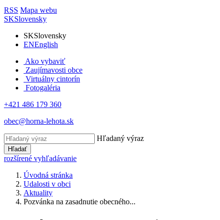
RSS
Mapa webu
SK
Slovensky
SK
Slovensky
EN
English
Ako vybaviť
Zaujímavosti obce
Virtuálny cintorín
Fotogaléria
+421 486 179 360
obec@horna-lehota.sk
Hľadaný výraz
Hľadať
rozšírené vyhľadávanie
Úvodná stránka
Udalosti v obci
Aktuality
Pozvánka na zasadnutie obecného...