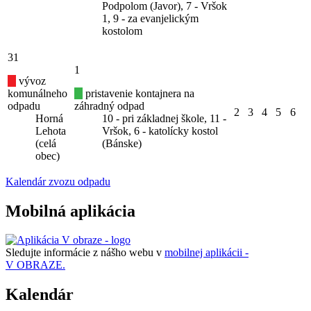
Podpolom (Javor), 7 - Vršok
1, 9 - za evanjelickým
kostolom
31
1
vývoz
komunálneho
pristavenie kontajnera na
odpadu
záhradný odpad
2
3
4
5
6
Horná
10 - pri základnej škole, 11 -
Lehota
Vršok, 6 - katolícky kostol
(celá
(Bánske)
obec)
Kalendár zvozu odpadu
Mobilná aplikácia
Sledujte informácie z nášho webu v
mobilnej aplikácii -
V OBRAZE.
Kalendár