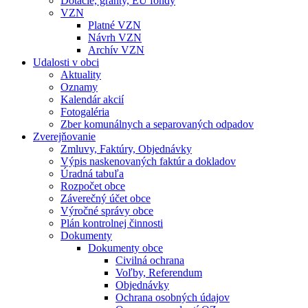
Dotácie, granty, EU fondy
VZN
Platné VZN
Návrh VZN
Archív VZN
Udalosti v obci
Aktuality
Oznamy
Kalendár akcií
Fotogaléria
Zber komunálnych a separovaných odpadov
Zverejňovanie
Zmluvy, Faktúry, Objednávky
Výpis naskenovaných faktúr a dokladov
Úradná tabuľa
Rozpočet obce
Záverečný účet obce
Výročné správy obce
Plán kontrolnej činnosti
Dokumenty
Dokumenty obce
Civilná ochrana
Voľby, Referendum
Objednávky
Ochrana osobných údajov