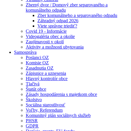
Zberný dvor / Domový zber separovaného a
komunálneho odpadu
Zber komunálneho a separovaného odpadu
Záhradný odpad 2026
Viete správne triediť?
Covid 19 - Informácie
Videogaléria obec a okolie
Zaujímavosti v okolí
Aktivity a možnosti ubytovania
Samospráva
Poslanci OZ
Komisie OZ
Zasadnutia OZ
Zápisnice a uznesenia
Hlavný kontrolór obce
Tlačivá
Štatút obce
Zásady hospodárenia s majetkom obce
Školstvo
Sociálna starostlivosť
Voľby, Referendum
Komunitný plán sociálnych služieb
PHSR
GDPR