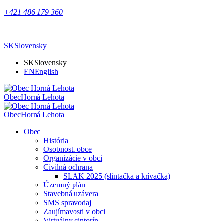
+421 486 179 360
SK
Slovensky
SK
Slovensky
EN
English
Obec
Horná Lehota
Obec
Horná Lehota
Obec
História
Osobnosti obce
Organizácie v obci
Civilná ochrana
SLAK 2025 (slintačka a krívačka)
Územný plán
Stavebná uzávera
SMS spravodaj
Zaujímavosti v obci
Virtuálny cintorín