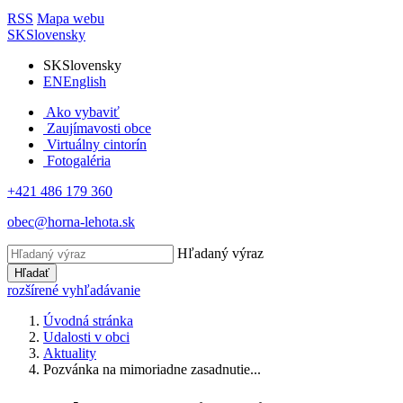
RSS
Mapa webu
SK
Slovensky
SK
Slovensky
EN
English
Ako vybaviť
Zaujímavosti obce
Virtuálny cintorín
Fotogaléria
+421 486 179 360
obec@horna-lehota.sk
Hľadaný výraz
Hľadať
rozšírené vyhľadávanie
Úvodná stránka
Udalosti v obci
Aktuality
Pozvánka na mimoriadne zasadnutie...