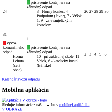
pristavenie kontajnera na
záhradný odpad
24
3 - Horný koniec, 4 -
26
27
28
29
30
Podpolom (Javor), 7 - Vršok
1, 9 - za evanjelickým
kostolom
31
1
vývoz
komunálneho
pristavenie kontajnera na
odpadu
záhradný odpad
2
3
4
5
6
Horná
10 - pri základnej škole, 11 -
Lehota
Vršok, 6 - katolícky kostol
(celá
(Bánske)
obec)
Kalendár zvozu odpadu
Mobilná aplikácia
Sledujte informácie z nášho webu v
mobilnej aplikácii -
V OBRAZE.