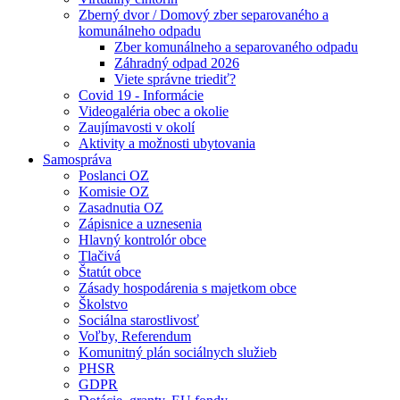
Zberný dvor / Domový zber separovaného a
komunálneho odpadu
Zber komunálneho a separovaného odpadu
Záhradný odpad 2026
Viete správne triediť?
Covid 19 - Informácie
Videogaléria obec a okolie
Zaujímavosti v okolí
Aktivity a možnosti ubytovania
Samospráva
Poslanci OZ
Komisie OZ
Zasadnutia OZ
Zápisnice a uznesenia
Hlavný kontrolór obce
Tlačivá
Štatút obce
Zásady hospodárenia s majetkom obce
Školstvo
Sociálna starostlivosť
Voľby, Referendum
Komunitný plán sociálnych služieb
PHSR
GDPR