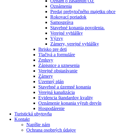
Oznam o zasadnutí OZ
Oznámenia
Predaj prebytočného majetku obce
Rokovací poriadok
Samospráva
Stavebné konania,povolenia.
Verejné vyhlášky
Výzvy
Zámery, verejné vyhlášky
Ihrisko pre deti
Tlačivá a formuláre
Zmluvy
Zápisnice a uznesenia
Verejné obstarávanie
Zámery
Územný plán
Stavebné a územné konania
Verejná kanalizácia
Evidencia štandardov kvality
Oznámenie konania výrub drevín
Hospodárenie
Turistická ubytovňa
Kontakt
Napíšte nám
Ochrana osobných údajov