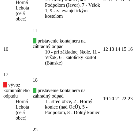
Horná
Podpolom (Javor), 7 - Vršok
Lehota
1, 9 - za evanjelickým
(celá
kostolom
obec)
11
pristavenie kontajnera na
záhradný odpad
10
12
13
14
15
16
10 - pri základnej škole, 11 -
Vršok, 6 - katolícky kostol
(Bánske)
17
18
vývoz
komunálneho
pristavenie kontajnera na
odpadu
záhradný odpad
19
20
21
22
23
Horná
1 - stred obce, 2 - Horný
Lehota
koniec (nad OcÚ), 5 -
(celá
Podpolom, 8 - Dolný koniec
obec)
25