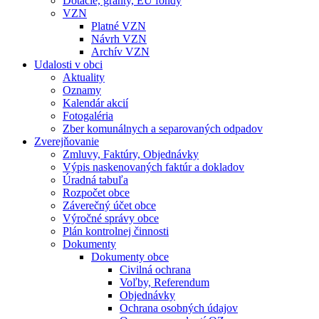
Dotácie, granty, EU fondy
VZN
Platné VZN
Návrh VZN
Archív VZN
Udalosti v obci
Aktuality
Oznamy
Kalendár akcií
Fotogaléria
Zber komunálnych a separovaných odpadov
Zverejňovanie
Zmluvy, Faktúry, Objednávky
Výpis naskenovaných faktúr a dokladov
Úradná tabuľa
Rozpočet obce
Záverečný účet obce
Výročné správy obce
Plán kontrolnej činnosti
Dokumenty
Dokumenty obce
Civilná ochrana
Voľby, Referendum
Objednávky
Ochrana osobných údajov