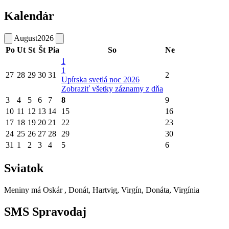
Kalendár
August
2026
Po
Ut
St
Št
Pia
So
Ne
1
1
27
28
29
30
31
2
Upírska svetlá noc 2026
Zobraziť všetky záznamy z dňa
3
4
5
6
7
8
9
10
11
12
13
14
15
16
17
18
19
20
21
22
23
24
25
26
27
28
29
30
31
1
2
3
4
5
6
Sviatok
Meniny má
Oskár
, Donát, Hartvig, Virgín, Donáta, Virgínia
SMS Spravodaj