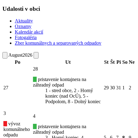
Udalosti v obci
Aktuality
Oznamy
Kalendár akcií
Fotogaléria
Zber komunálnych a separovaných odpadov
August
2026
Po
Ut
St
Št
Pi
So
Ne
28
pristavenie kontajnera na
záhradný odpad
27
29
30
31
1
2
1 - stred obce, 2 - Horný
koniec (nad OcÚ), 5 -
Podpolom, 8 - Dolný koniec
3
4
vývoz
pristavenie kontajnera na
komunálneho
záhradný odpad
odpadu
3 - Horný koniec, 4 -
5
6
7
8
9