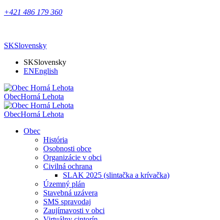
+421 486 179 360
SK
Slovensky
SK
Slovensky
EN
English
Obec
Horná Lehota
Obec
Horná Lehota
Obec
História
Osobnosti obce
Organizácie v obci
Civilná ochrana
SLAK 2025 (slintačka a krívačka)
Územný plán
Stavebná uzávera
SMS spravodaj
Zaujímavosti v obci
Virtuálny cintorín