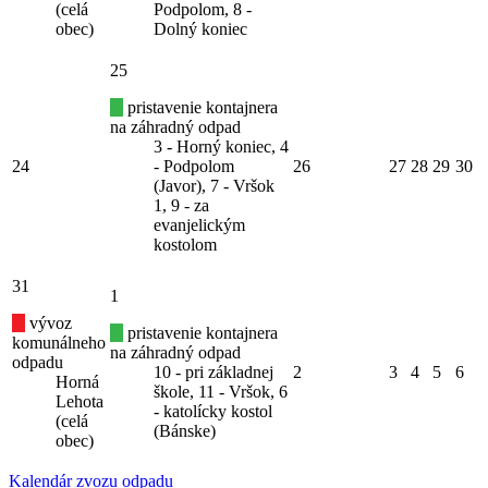
(celá
Podpolom, 8 -
obec)
Dolný koniec
25
pristavenie kontajnera
na záhradný odpad
3 - Horný koniec, 4
24
- Podpolom
26
27
28
29
30
(Javor), 7 - Vršok
1, 9 - za
evanjelickým
kostolom
31
1
vývoz
pristavenie kontajnera
komunálneho
na záhradný odpad
odpadu
10 - pri základnej
2
3
4
5
6
Horná
škole, 11 - Vršok, 6
Lehota
- katolícky kostol
(celá
(Bánske)
obec)
Kalendár zvozu odpadu