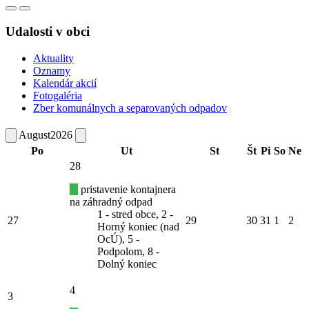
Udalosti v obci
Aktuality
Oznamy
Kalendár akcií
Fotogaléria
Zber komunálnych a separovaných odpadov
August
2026
Po
Ut
St
Št
Pi
So
Ne
28
pristavenie kontajnera
na záhradný odpad
1 - stred obce, 2 -
27
29
30
31
1
2
Horný koniec (nad
OcÚ), 5 -
Podpolom, 8 -
Dolný koniec
4
3