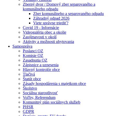
Zberný dvor / Domový zber separovaného a
komunálneho odpadu
Zber komunálneho a separovaného odpadu
Záhradný odpad 2026
Viete správne triediť?
Covid 19 - Informácie
Videogaléria obec a okolie
Zaujímavosti v okolí
Aktivity a možnosti ubytovania
Samospráva
Poslanci OZ
Komisie OZ
Zasadnutia OZ
Zápisnice a uznesenia
Hlavný kontrolór obce
Tlačivá
Štatút obce
Zásady hospodárenia s majetkom obce
Školstvo
Sociálna starostlivosť
Voľby, Referendum
Komunitný plán sociálnych služieb
PHSR
GDPR