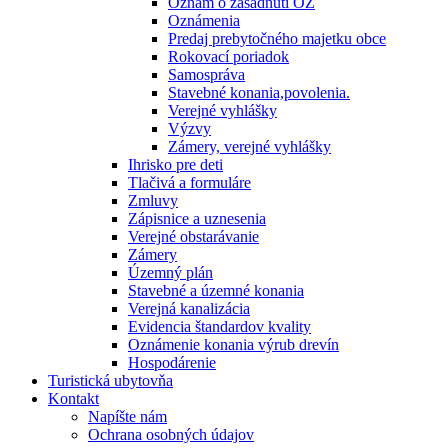
Oznam o zasadnutí OZ
Oznámenia
Predaj prebytočného majetku obce
Rokovací poriadok
Samospráva
Stavebné konania,povolenia.
Verejné vyhlášky
Výzvy
Zámery, verejné vyhlášky
Ihrisko pre deti
Tlačivá a formuláre
Zmluvy
Zápisnice a uznesenia
Verejné obstarávanie
Zámery
Územný plán
Stavebné a územné konania
Verejná kanalizácia
Evidencia štandardov kvality
Oznámenie konania výrub drevín
Hospodárenie
Turistická ubytovňa
Kontakt
Napíšte nám
Ochrana osobných údajov