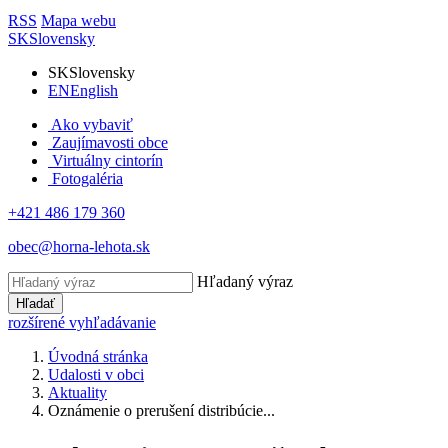
RSS
Mapa webu
SK
Slovensky
SK
Slovensky
EN
English
Ako vybaviť
Zaujímavosti obce
Virtuálny cintorín
Fotogaléria
+421 486 179 360
obec@horna-lehota.sk
Hľadaný výraz
Hľadať
rozšírené vyhľadávanie
Úvodná stránka
Udalosti v obci
Aktuality
Oznámenie o prerušení distribúcie...