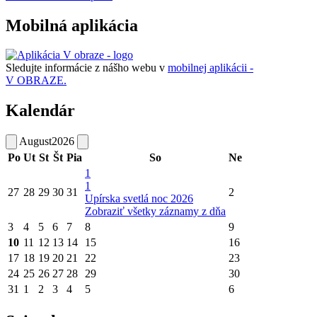
Mobilná aplikácia
Sledujte informácie z nášho webu v
mobilnej aplikácii -
V OBRAZE.
Kalendár
August
2026
Po
Ut
St
Št
Pia
So
Ne
1
1
27
28
29
30
31
2
Upírska svetlá noc 2026
Zobraziť všetky záznamy z dňa
3
4
5
6
7
8
9
10
11
12
13
14
15
16
17
18
19
20
21
22
23
24
25
26
27
28
29
30
31
1
2
3
4
5
6