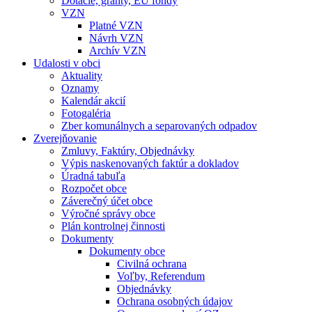
Dotácie, granty, EU fondy
VZN
Platné VZN
Návrh VZN
Archív VZN
Udalosti v obci
Aktuality
Oznamy
Kalendár akcií
Fotogaléria
Zber komunálnych a separovaných odpadov
Zverejňovanie
Zmluvy, Faktúry, Objednávky
Výpis naskenovaných faktúr a dokladov
Úradná tabuľa
Rozpočet obce
Záverečný účet obce
Výročné správy obce
Plán kontrolnej činnosti
Dokumenty
Dokumenty obce
Civilná ochrana
Voľby, Referendum
Objednávky
Ochrana osobných údajov