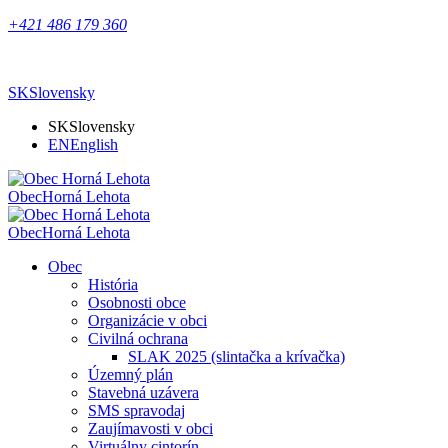
+421 486 179 360
SK
Slovensky
SK
Slovensky
EN
English
Obec
Horná Lehota
Obec
Horná Lehota
Obec
História
Osobnosti obce
Organizácie v obci
Civilná ochrana
SLAK 2025 (slintačka a krívačka)
Územný plán
Stavebná uzávera
SMS spravodaj
Zaujímavosti v obci
Virtuálny cintorín