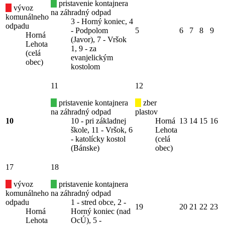
pristavenie kontajnera
vývoz
na záhradný odpad
komunálneho
3 - Horný koniec, 4
odpadu
- Podpolom
5
6
7
8
9
Horná
(Javor), 7 - Vršok
Lehota
1, 9 - za
(celá
evanjelickým
obec)
kostolom
11
12
pristavenie kontajnera
zber
na záhradný odpad
plastov
10
10 - pri základnej
Horná
13
14
15
16
škole, 11 - Vršok, 6
Lehota
- katolícky kostol
(celá
(Bánske)
obec)
17
18
vývoz
pristavenie kontajnera
komunálneho
na záhradný odpad
odpadu
1 - stred obce, 2 -
19
20
21
22
23
Horná
Horný koniec (nad
Lehota
OcÚ), 5 -