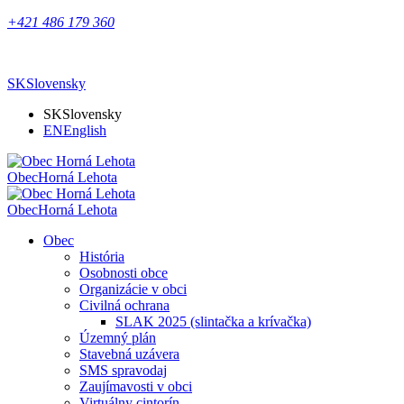
+421 486 179 360
SK
Slovensky
SK
Slovensky
EN
English
Obec
Horná Lehota
Obec
Horná Lehota
Obec
História
Osobnosti obce
Organizácie v obci
Civilná ochrana
SLAK 2025 (slintačka a krívačka)
Územný plán
Stavebná uzávera
SMS spravodaj
Zaujímavosti v obci
Virtuálny cintorín