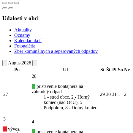
Udalosti v obci
Aktuality
Oznamy
Kalendár akcií
Fotogaléria
Zber komunálnych a separovaných odpadov
August
2026
Po
Ut
St
Št
Pi
So
Ne
28
pristavenie kontajnera na
záhradný odpad
27
29
30
31
1
2
1 - stred obce, 2 - Horný
koniec (nad OcÚ), 5 -
Podpolom, 8 - Dolný koniec
3
4
vývoz
pristavenie kontajnera na