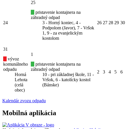
25
pristavenie kontajnera na
záhradný odpad
24
3 - Horný koniec, 4 -
26
27
28
29
30
Podpolom (Javor), 7 - Vršok
1, 9 - za evanjelickým
kostolom
31
1
vývoz
komunálneho
pristavenie kontajnera na
odpadu
záhradný odpad
2
3
4
5
6
Horná
10 - pri základnej škole, 11 -
Lehota
Vršok, 6 - katolícky kostol
(celá
(Bánske)
obec)
Kalendár zvozu odpadu
Mobilná aplikácia