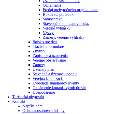
Oznam o zasadnutí OZ
Oznámenia
Predaj prebytočného majetku obce
Rokovací poriadok
Samospráva
Stavebné konania,povolenia.
Verejné vyhlášky
Výzvy
Zámery, verejné vyhlášky
Ihrisko pre deti
Tlačivá a formuláre
Zmluvy
Zápisnice a uznesenia
Verejné obstarávanie
Zámery
Územný plán
Stavebné a územné konania
Verejná kanalizácia
Evidencia štandardov kvality
Oznámenie konania výrub drevín
Hospodárenie
Turistická ubytovňa
Kontakt
Napíšte nám
Ochrana osobných údajov