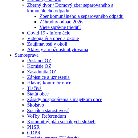
Zberný dvor / Domový zber separovaného a
komunálneho odpadu
Zber komunálneho a separovaného odpadu
Záhradný odpad 2026
Viete správne triediť?
Covid 19 - Informácie
Videogaléria obec a okolie
Zaujímavosti v okolí
Aktivity a možnosti ubytovania
Samospráva
Poslanci OZ
Komisie OZ
Zasadnutia OZ
Zápisnice a uznesenia
Hlavný kontrolór obce
Tlačivá
Štatút obce
Zásady hospodárenia s majetkom obce
Školstvo
Sociálna starostlivosť
Voľby, Referendum
Komunitný plán sociálnych služieb
PHSR
GDPR