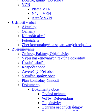
Dotácie, granty, EU fondy
VZN
Platné VZN
Návrh VZN
Archív VZN
Udalosti v obci
Aktuality
Oznamy
Kalendár akcií
Fotogaléria
Zber komunálnych a separovaných odpadov
Zverejňovanie
Zmluvy, Faktúry, Objednávky
Výpis naskenovaných faktúr a dokladov
Úradná tabuľa
Rozpočet obce
Záverečný účet obce
Výročné správy obce
Plán kontrolnej činnosti
Dokumenty
Dokumenty obce
Civilná ochrana
Voľby, Referendum
Objednávky
Ochrana osobných údajov