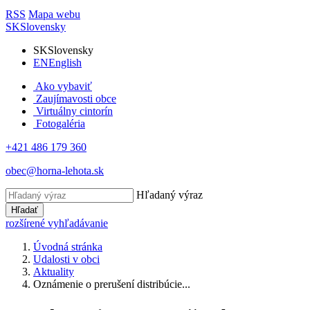
RSS
Mapa webu
SK
Slovensky
SK
Slovensky
EN
English
Ako vybaviť
Zaujímavosti obce
Virtuálny cintorín
Fotogaléria
+421 486 179 360
obec@horna-lehota.sk
Hľadaný výraz
Hľadať
rozšírené vyhľadávanie
Úvodná stránka
Udalosti v obci
Aktuality
Oznámenie o prerušení distribúcie...