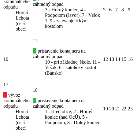
komunálneho
záhradný odpad
odpadu
3 - Horný koniec, 4 -
5
6
7
8
9
Horná
Podpolom (Javor), 7 - Vršok
Lehota
1, 9 - za evanjelickým
(celá
kostolom
obec)
11
pristavenie kontajnera na
záhradný odpad
10
12
13
14
15
16
10 - pri základnej škole, 11 -
Vršok, 6 - katolícky kostol
(Bánske)
17
18
vývoz
komunálneho
pristavenie kontajnera na
odpadu
záhradný odpad
19
20
21
22
23
Horná
1 - stred obce, 2 - Horný
Lehota
koniec (nad OcÚ), 5 -
(celá
Podpolom, 8 - Dolný koniec
obec)