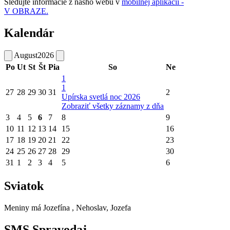
Sledujte informácie z nášho webu v
mobilnej aplikácii -
V OBRAZE.
Kalendár
August
2026
Po
Ut
St
Št
Pia
So
Ne
1
1
27
28
29
30
31
2
Upírska svetlá noc 2026
Zobraziť všetky záznamy z dňa
3
4
5
6
7
8
9
10
11
12
13
14
15
16
17
18
19
20
21
22
23
24
25
26
27
28
29
30
31
1
2
3
4
5
6
Sviatok
Meniny má
Jozefína
, Nehoslav, Jozefa
SMS Spravodaj