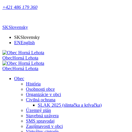
+421 486 179 360
SK
Slovensky
SK
Slovensky
EN
English
Obec
Horná Lehota
Obec
Horná Lehota
Obec
História
Osobnosti obce
Organizácie v obci
Civilná ochrana
SLAK 2025 (slintačka a krívačka)
Územný plán
Stavebná uzávera
SMS spravodaj
Zaujímavosti v obci
Virtuálny cintorín