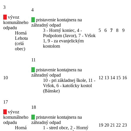
3
4
vývoz
pristavenie kontajnera na
komunálneho
záhradný odpad
odpadu
3 - Horný koniec, 4 -
5
6
7
8
9
Horná
Podpolom (Javor), 7 - Vršok
Lehota
1, 9 - za evanjelickým
(celá
kostolom
obec)
11
pristavenie kontajnera na
záhradný odpad
10
12
13
14
15
16
10 - pri základnej škole, 11 -
Vršok, 6 - katolícky kostol
(Bánske)
17
18
vývoz
komunálneho
pristavenie kontajnera na
odpadu
záhradný odpad
19
20
21
22
23
Horná
1 - stred obce, 2 - Horný