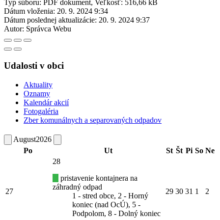
Typ súboru: PDF dokument, Veľkosť: 516,66 kB
Dátum vloženia:
20. 9. 2024 9:34
Dátum poslednej aktualizácie:
20. 9. 2024 9:37
Autor:
Správca Webu
Udalosti v obci
Aktuality
Oznamy
Kalendár akcií
Fotogaléria
Zber komunálnych a separovaných odpadov
August
2026
Po
Ut
St
Št
Pi
So
Ne
28
pristavenie kontajnera na
záhradný odpad
27
29
30
31
1
2
1 - stred obce, 2 - Horný
koniec (nad OcÚ), 5 -
Podpolom, 8 - Dolný koniec