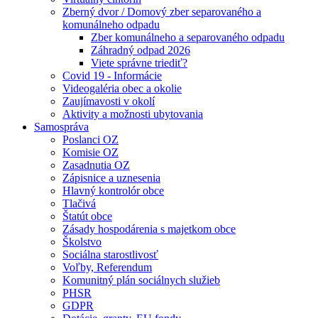
Zberný dvor / Domový zber separovaného a
komunálneho odpadu
Zber komunálneho a separovaného odpadu
Záhradný odpad 2026
Viete správne triediť?
Covid 19 - Informácie
Videogaléria obec a okolie
Zaujímavosti v okolí
Aktivity a možnosti ubytovania
Samospráva
Poslanci OZ
Komisie OZ
Zasadnutia OZ
Zápisnice a uznesenia
Hlavný kontrolór obce
Tlačivá
Štatút obce
Zásady hospodárenia s majetkom obce
Školstvo
Sociálna starostlivosť
Voľby, Referendum
Komunitný plán sociálnych služieb
PHSR
GDPR