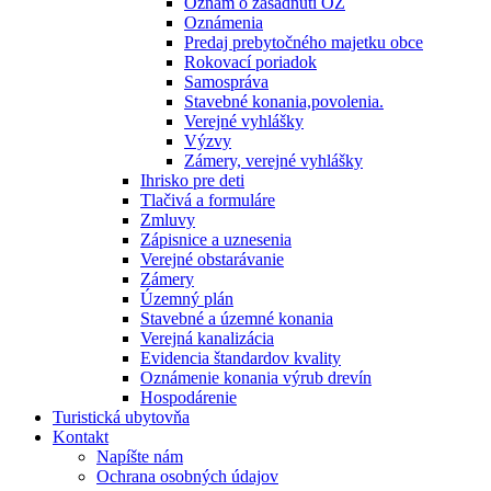
Oznam o zasadnutí OZ
Oznámenia
Predaj prebytočného majetku obce
Rokovací poriadok
Samospráva
Stavebné konania,povolenia.
Verejné vyhlášky
Výzvy
Zámery, verejné vyhlášky
Ihrisko pre deti
Tlačivá a formuláre
Zmluvy
Zápisnice a uznesenia
Verejné obstarávanie
Zámery
Územný plán
Stavebné a územné konania
Verejná kanalizácia
Evidencia štandardov kvality
Oznámenie konania výrub drevín
Hospodárenie
Turistická ubytovňa
Kontakt
Napíšte nám
Ochrana osobných údajov