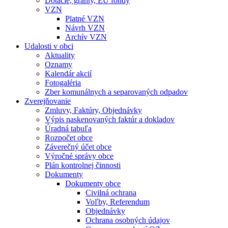
Dotácie, granty, EU fondy
VZN
Platné VZN
Návrh VZN
Archív VZN
Udalosti v obci
Aktuality
Oznamy
Kalendár akcií
Fotogaléria
Zber komunálnych a separovaných odpadov
Zverejňovanie
Zmluvy, Faktúry, Objednávky
Výpis naskenovaných faktúr a dokladov
Úradná tabuľa
Rozpočet obce
Záverečný účet obce
Výročné správy obce
Plán kontrolnej činnosti
Dokumenty
Dokumenty obce
Civilná ochrana
Voľby, Referendum
Objednávky
Ochrana osobných údajov