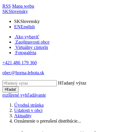
RSS
Mapa webu
SK
Slovensky
SK
Slovensky
EN
English
Ako vybaviť
Zaujímavosti obce
Virtuálny cintorín
Fotogaléria
+421 486 179 360
obec@horna-lehota.sk
Hľadaný výraz
Hľadať
rozšírené vyhľadávanie
Úvodná stránka
Udalosti v obci
Aktuality
Oznámenie o prerušení distribúcie...