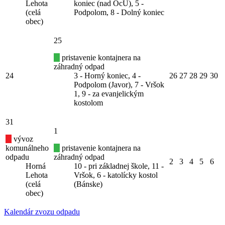
Lehota
koniec (nad OcÚ), 5 -
(celá
Podpolom, 8 - Dolný koniec
obec)
25
pristavenie kontajnera na
záhradný odpad
24
3 - Horný koniec, 4 -
26
27
28
29
30
Podpolom (Javor), 7 - Vršok
1, 9 - za evanjelickým
kostolom
31
1
vývoz
komunálneho
pristavenie kontajnera na
odpadu
záhradný odpad
2
3
4
5
6
Horná
10 - pri základnej škole, 11 -
Lehota
Vršok, 6 - katolícky kostol
(celá
(Bánske)
obec)
Kalendár zvozu odpadu