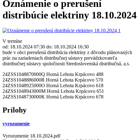
Oznámenie o prerušení
distribúcie elektriny 18.10.2024
V termíne
od: 18.10.2024 07:30 do: 18.10.2024 16:30
bude v obci prerušená distribúcia elektriny z dôvodu plánovaných
prác na zariadeniach distribučnej sústavy prevádzkovateľa
distribučnej sústavy spoločnosti Stredoslovenská distribučná, a.s.
24ZSS1048870000Q Horná Lehota Krpácovo 488
24ZSS1048886000R Horná Lehota Krpácovo 570
24ZSS1048925000O Horná Lehota Krpácovo 618
24ZSS1048943000M Horná Lehota Krpácovo 651
24ZSS1048730000K Horná Lehota Krpácovo 678
Prílohy
vyrozumenie
Vyrozumenie 18.10.2024.pdf