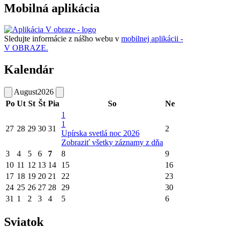
Mobilná aplikácia
Sledujte informácie z nášho webu v
mobilnej aplikácii -
V OBRAZE.
Kalendár
August
2026
Po
Ut
St
Št
Pia
So
Ne
1
1
27
28
29
30
31
2
Upírska svetlá noc 2026
Zobraziť všetky záznamy z dňa
3
4
5
6
7
8
9
10
11
12
13
14
15
16
17
18
19
20
21
22
23
24
25
26
27
28
29
30
31
1
2
3
4
5
6
Sviatok