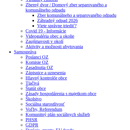
Zberný dvor / Domový zber separovaného a
komunálneho odpadu
Zber komunálneho a separovaného odpadu
Záhradný odpad 2026
Viete správne triediť?
Covid 19 - Informácie
Videogaléria obec a okolie
Zaujímavosti v okolí
Aktivity a možnosti ubytovania
Samospráva
Poslanci OZ
Komisie OZ
Zasadnutia OZ
Zápisnice a uznesenia
Hlavný kontrolór obce
Tlačivá
Štatút obce
Zásady hospodárenia s majetkom obce
Školstvo
Sociálna starostlivosť
Voľby, Referendum
Komunitný plán sociálnych služieb
PHSR
GDPR