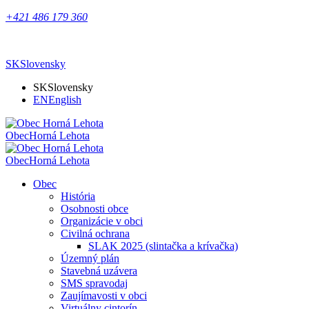
+421 486 179 360
SK
Slovensky
SK
Slovensky
EN
English
Obec
Horná Lehota
Obec
Horná Lehota
Obec
História
Osobnosti obce
Organizácie v obci
Civilná ochrana
SLAK 2025 (slintačka a krívačka)
Územný plán
Stavebná uzávera
SMS spravodaj
Zaujímavosti v obci
Virtuálny cintorín