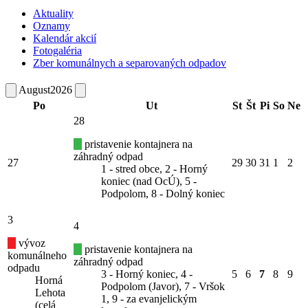
Aktuality
Oznamy
Kalendár akcií
Fotogaléria
Zber komunálnych a separovaných odpadov
August
2026
Po
Ut
St
Št
Pi
So
Ne
28
pristavenie kontajnera na
záhradný odpad
27
29
30
31
1
2
1 - stred obce, 2 - Horný
koniec (nad OcÚ), 5 -
Podpolom, 8 - Dolný koniec
3
4
vývoz
pristavenie kontajnera na
komunálneho
záhradný odpad
odpadu
3 - Horný koniec, 4 -
5
6
7
8
9
Horná
Podpolom (Javor), 7 - Vršok
Lehota
1, 9 - za evanjelickým
(celá