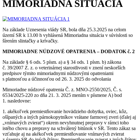
MIMORIADNA SITUÁCIA
Na základe Uznesenia vlády SR, bola dňa 25.3.2025 na celom
území SR k 13.00 h vyhlásená Mimoriadna situácia v súvislosti so
šírením slintačky a krívačky.
MIMORIADNE NÚDZOVÉ OPATRENIA – DODATOK č. 2
Na základe § 6 ods. 5 písm. a) a § 34 ods. 1 písm. b) zákona
č. 39/2007 Z. z. o veterinárnej starostlivosti v znení neskorších
predpisov týmito mimoriadnymi núdzovými opatreniami
s platnosťou a účinnosťou od 26. 3. 2025 do odvolania
Mimoriadne núdzové opatrenia Č. z. MNO-2550/2025, Č. s.
6534/2025-220 zo dňa 21. 3. 2025 mením v písmene A) bod
1. nasledovne:
1. akékoľvek premiestňovanie hovädzieho dobytka, oviec, kôz,
ošípaných a iných párnokopytníkov vrátane farmovej zveri (ďalej aj
„vnímavých zvierat“) okrem nevyhnutnej prepravy v rámci toho
istého chovu a prepravy na schválený bitúnok v SR. Tento zákaz sa
vzťahuje aj na akékoľvek premiestňovanie vnímavých zvierat
z územia SR do iných štátov. Premiestňovanie zvierat z iných štátov