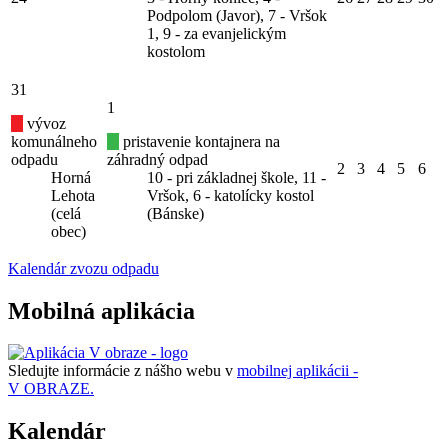
Podpolom (Javor), 7 - Vršok
1, 9 - za evanjelickým
kostolom
31
1
vývoz
komunálneho
pristavenie kontajnera na
odpadu
záhradný odpad
2
3
4
5
6
Horná
10 - pri základnej škole, 11 -
Lehota
Vršok, 6 - katolícky kostol
(celá
(Bánske)
obec)
Kalendár zvozu odpadu
Mobilná aplikácia
Sledujte informácie z nášho webu v
mobilnej aplikácii -
V OBRAZE.
Kalendár