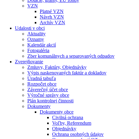
Dotácie, granty, EU fondy
VZN
Platné VZN
Návrh VZN
Archív VZN
Udalosti v obci
Aktuality
Oznamy
Kalendár akcií
Fotogaléria
Zber komunálnych a separovaných odpadov
Zverejňovanie
Zmluvy, Faktúry, Objednávky
Výpis naskenovaných faktúr a dokladov
Úradná tabuľa
Rozpočet obce
Záverečný účet obce
Výročné správy obce
Plán kontrolnej činnosti
Dokumenty
Dokumenty obce
Civilná ochrana
Voľby, Referendum
Objednávky
Ochrana osobných údajov