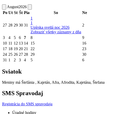
August
2026
Po
Ut
St
Št
Pia
So
Ne
1
1
27
28
29
30
31
2
Upírska svetlá noc 2026
Zobraziť všetky záznamy z dňa
3
4
5
6
7
8
9
10
11
12
13
14
15
16
17
18
19
20
21
22
23
24
25
26
27
28
29
30
31
1
2
3
4
5
6
Sviatok
Meniny má
Štefánia
, Kajetán, Afra, Afrodita, Kajetána, Štefana
SMS Spravodaj
Registrácia do SMS spravodaja
Úradné hodiny