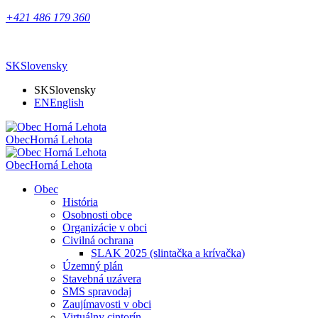
+421 486 179 360
SK
Slovensky
SK
Slovensky
EN
English
Obec
Horná Lehota
Obec
Horná Lehota
Obec
História
Osobnosti obce
Organizácie v obci
Civilná ochrana
SLAK 2025 (slintačka a krívačka)
Územný plán
Stavebná uzávera
SMS spravodaj
Zaujímavosti v obci
Virtuálny cintorín