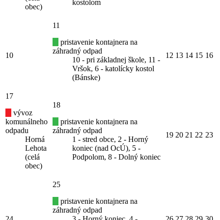
kostolom
obec)
11
pristavenie kontajnera na
záhradný odpad
10
12
13
14
15
16
10 - pri základnej škole, 11 -
Vršok, 6 - katolícky kostol
(Bánske)
17
18
vývoz
komunálneho
pristavenie kontajnera na
odpadu
záhradný odpad
19
20
21
22
23
Horná
1 - stred obce, 2 - Horný
Lehota
koniec (nad OcÚ), 5 -
(celá
Podpolom, 8 - Dolný koniec
obec)
25
pristavenie kontajnera na
záhradný odpad
24
3 - Horný koniec, 4 -
26
27
28
29
30