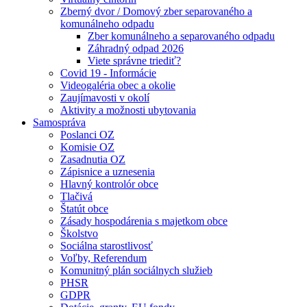
Zberný dvor / Domový zber separovaného a
komunálneho odpadu
Zber komunálneho a separovaného odpadu
Záhradný odpad 2026
Viete správne triediť?
Covid 19 - Informácie
Videogaléria obec a okolie
Zaujímavosti v okolí
Aktivity a možnosti ubytovania
Samospráva
Poslanci OZ
Komisie OZ
Zasadnutia OZ
Zápisnice a uznesenia
Hlavný kontrolór obce
Tlačivá
Štatút obce
Zásady hospodárenia s majetkom obce
Školstvo
Sociálna starostlivosť
Voľby, Referendum
Komunitný plán sociálnych služieb
PHSR
GDPR