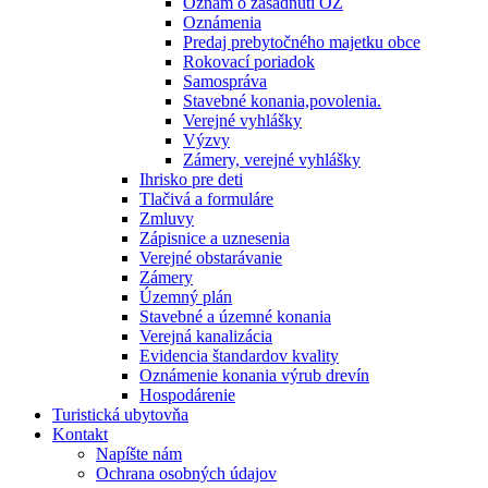
Oznam o zasadnutí OZ
Oznámenia
Predaj prebytočného majetku obce
Rokovací poriadok
Samospráva
Stavebné konania,povolenia.
Verejné vyhlášky
Výzvy
Zámery, verejné vyhlášky
Ihrisko pre deti
Tlačivá a formuláre
Zmluvy
Zápisnice a uznesenia
Verejné obstarávanie
Zámery
Územný plán
Stavebné a územné konania
Verejná kanalizácia
Evidencia štandardov kvality
Oznámenie konania výrub drevín
Hospodárenie
Turistická ubytovňa
Kontakt
Napíšte nám
Ochrana osobných údajov