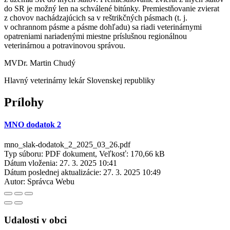
do SR je možný len na schválené bitúnky. Premiestňovanie zvierat
z chovov nachádzajúcich sa v reštrikčných pásmach (t. j.
v ochrannom pásme a pásme dohľadu) sa riadi veterinárnymi
opatreniami nariadenými miestne príslušnou regionálnou
veterinárnou a potravinovou správou.
MVDr. Martin Chudý
Hlavný veterinárny lekár Slovenskej republiky
Prílohy
MNO dodatok 2
mno_slak-dodatok_2_2025_03_26.pdf
Typ súboru: PDF dokument, Veľkosť: 170,66 kB
Dátum vloženia:
27. 3. 2025 10:41
Dátum poslednej aktualizácie:
27. 3. 2025 10:49
Autor:
Správca Webu
Udalosti v obci