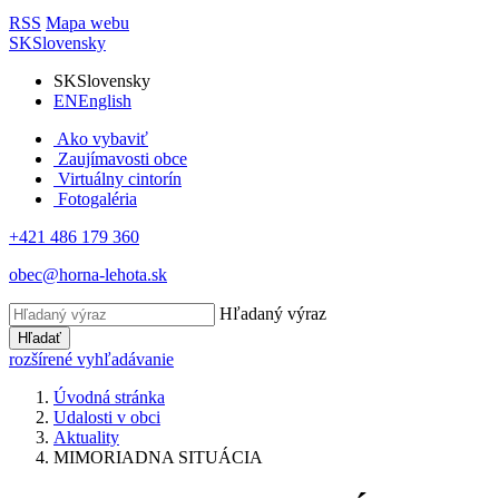
RSS
Mapa webu
SK
Slovensky
SK
Slovensky
EN
English
Ako vybaviť
Zaujímavosti obce
Virtuálny cintorín
Fotogaléria
+421 486 179 360
obec@horna-lehota.sk
Hľadaný výraz
Hľadať
rozšírené vyhľadávanie
Úvodná stránka
Udalosti v obci
Aktuality
MIMORIADNA SITUÁCIA