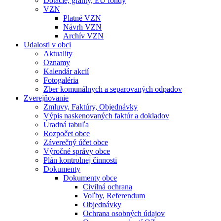
Dotácie, granty, EU fondy
VZN
Platné VZN
Návrh VZN
Archív VZN
Udalosti v obci
Aktuality
Oznamy
Kalendár akcií
Fotogaléria
Zber komunálnych a separovaných odpadov
Zverejňovanie
Zmluvy, Faktúry, Objednávky
Výpis naskenovaných faktúr a dokladov
Úradná tabuľa
Rozpočet obce
Záverečný účet obce
Výročné správy obce
Plán kontrolnej činnosti
Dokumenty
Dokumenty obce
Civilná ochrana
Voľby, Referendum
Objednávky
Ochrana osobných údajov