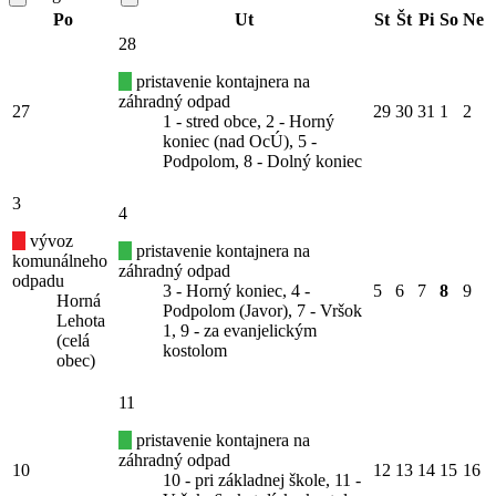
Po
Ut
St
Št
Pi
So
Ne
28
pristavenie kontajnera na
záhradný odpad
27
29
30
31
1
2
1 - stred obce, 2 - Horný
koniec (nad OcÚ), 5 -
Podpolom, 8 - Dolný koniec
3
4
vývoz
pristavenie kontajnera na
komunálneho
záhradný odpad
odpadu
3 - Horný koniec, 4 -
5
6
7
8
9
Horná
Podpolom (Javor), 7 - Vršok
Lehota
1, 9 - za evanjelickým
(celá
kostolom
obec)
11
pristavenie kontajnera na
záhradný odpad
10
12
13
14
15
16
10 - pri základnej škole, 11 -