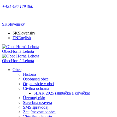
+421 486 179 360
SK
Slovensky
SK
Slovensky
EN
English
Obec
Horná Lehota
Obec
Horná Lehota
Obec
História
Osobnosti obce
Organizácie v obci
Civilná ochrana
SLAK 2025 (slintačka a krívačka)
Územný plán
Stavebná uzávera
SMS spravodaj
Zaujímavosti v obci
Virtuálny cintorín