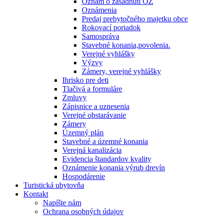
Oznam o zasadnutí OZ
Oznámenia
Predaj prebytočného majetku obce
Rokovací poriadok
Samospráva
Stavebné konania,povolenia.
Verejné vyhlášky
Výzvy
Zámery, verejné vyhlášky
Ihrisko pre deti
Tlačivá a formuláre
Zmluvy
Zápisnice a uznesenia
Verejné obstarávanie
Zámery
Územný plán
Stavebné a územné konania
Verejná kanalizácia
Evidencia štandardov kvality
Oznámenie konania výrub drevín
Hospodárenie
Turistická ubytovňa
Kontakt
Napíšte nám
Ochrana osobných údajov