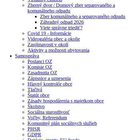
Zberný dvor / Domový zber separovaného a
komunálneho odpadu
Zber komunálneho a separovaného odpadu
Záhradný odpad 2026
Viete správne triediť?
Covid 19 - Informácie
Videogaléria obec a okolie
Zaujímavosti v okolí
Aktivity a možnosti ubytovania
Samospráva
Poslanci OZ
Komisie OZ
Zasadnutia OZ
Zápisnice a uznesenia
Hlavný kontrolór obce
Tlačivá
Štatút obce
Zásady hospodárenia s majetkom obce
Školstvo
Sociálna starostlivosť
Voľby, Referendum
Komunitný plán sociálnych služieb
PHSR
GDPR