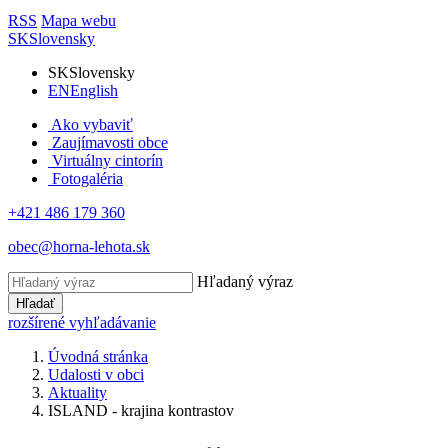
RSS
Mapa webu
SK
Slovensky
SK
Slovensky
EN
English
Ako vybaviť
Zaujímavosti obce
Virtuálny cintorín
Fotogaléria
+421 486 179 360
obec@horna-lehota.sk
Hľadaný výraz
Hľadať
rozšírené vyhľadávanie
Úvodná stránka
Udalosti v obci
Aktuality
ISLAND - krajina kontrastov