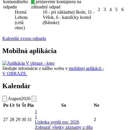
komunálneho
pristavenie kontajnera na
odpadu
záhradný odpad
2
3
4
5
6
Horná
10 - pri základnej škole, 11 -
Lehota
Vršok, 6 - katolícky kostol
(celá
(Bánske)
obec)
Kalendár zvozu odpadu
Mobilná aplikácia
Sledujte informácie z nášho webu v
mobilnej aplikácii -
V OBRAZE.
Kalendár
August
2026
Po
Ut
St
Št
Pia
So
Ne
1
1
27
28
29
30
31
2
Upírska svetlá noc 2026
Zobraziť všetky záznamy z dňa