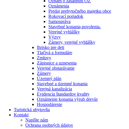
Oznam o zasadnutí OZ
Oznámenia
Predaj prebytočného majetku obce
Rokovací poriadok
Samospráva
Stavebné konania,povolenia.
Verejné vyhlášky
Výzvy
Zámery, verejné vyhlášky
Ihrisko pre deti
Tlačivá a formuláre
Zmluvy
Zápisnice a uznesenia
Verejné obstarávanie
Zámery
Územný plán
Stavebné a územné konania
Verejná kanalizácia
Evidencia štandardov kvality
Oznámenie konania výrub drevín
Hospodárenie
Turistická ubytovňa
Kontakt
Napíšte nám
Ochrana osobných údajov