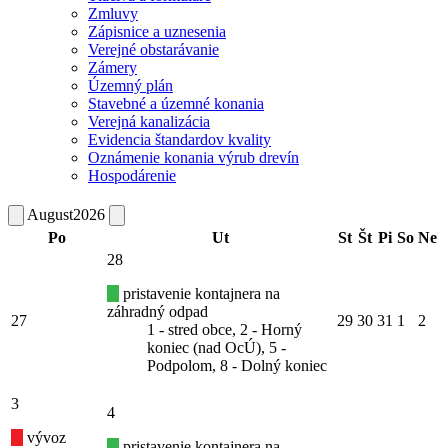
Zmluvy
Zápisnice a uznesenia
Verejné obstarávanie
Zámery
Územný plán
Stavebné a územné konania
Verejná kanalizácia
Evidencia štandardov kvality
Oznámenie konania výrub drevín
Hospodárenie
August
2026
Po
Ut
St
Št
Pi
So
Ne
28
pristavenie kontajnera na
záhradný odpad
27
29
30
31
1
2
1 - stred obce, 2 - Horný
koniec (nad OcÚ), 5 -
Podpolom, 8 - Dolný koniec
3
4
vývoz
pristavenie kontajnera na