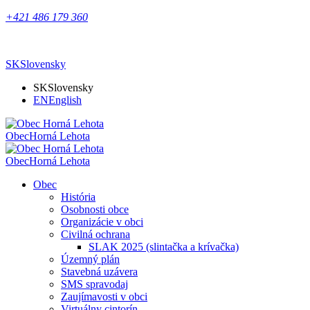
+421 486 179 360
SK
Slovensky
SK
Slovensky
EN
English
Obec
Horná Lehota
Obec
Horná Lehota
Obec
História
Osobnosti obce
Organizácie v obci
Civilná ochrana
SLAK 2025 (slintačka a krívačka)
Územný plán
Stavebná uzávera
SMS spravodaj
Zaujímavosti v obci
Virtuálny cintorín