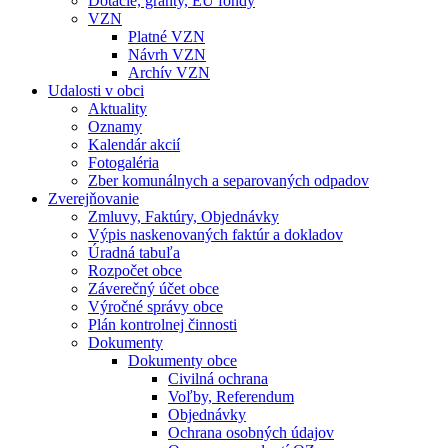
Dotácie, granty, EU fondy
VZN
Platné VZN
Návrh VZN
Archív VZN
Udalosti v obci
Aktuality
Oznamy
Kalendár akcií
Fotogaléria
Zber komunálnych a separovaných odpadov
Zverejňovanie
Zmluvy, Faktúry, Objednávky
Výpis naskenovaných faktúr a dokladov
Úradná tabuľa
Rozpočet obce
Záverečný účet obce
Výročné správy obce
Plán kontrolnej činnosti
Dokumenty
Dokumenty obce
Civilná ochrana
Voľby, Referendum
Objednávky
Ochrana osobných údajov