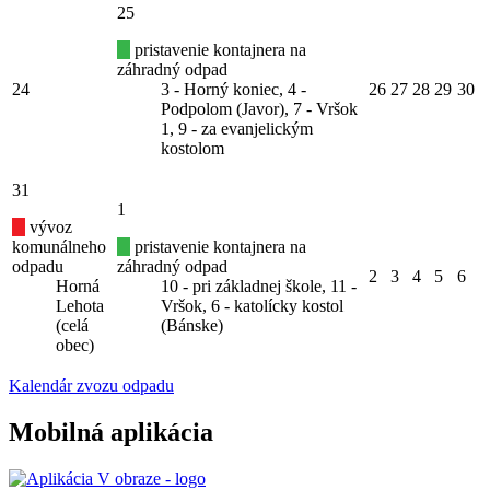
25
pristavenie kontajnera na
záhradný odpad
24
3 - Horný koniec, 4 -
26
27
28
29
30
Podpolom (Javor), 7 - Vršok
1, 9 - za evanjelickým
kostolom
31
1
vývoz
komunálneho
pristavenie kontajnera na
odpadu
záhradný odpad
2
3
4
5
6
Horná
10 - pri základnej škole, 11 -
Lehota
Vršok, 6 - katolícky kostol
(celá
(Bánske)
obec)
Kalendár zvozu odpadu
Mobilná aplikácia