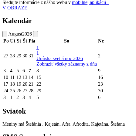
Sledujte informácie z nášho webu v
mobilnej aplikácii -
V OBRAZE.
Kalendár
August
2026
Po
Ut
St
Št
Pia
So
Ne
1
1
27
28
29
30
31
2
Upírska svetlá noc 2026
Zobraziť všetky záznamy z dňa
3
4
5
6
7
8
9
10
11
12
13
14
15
16
17
18
19
20
21
22
23
24
25
26
27
28
29
30
31
1
2
3
4
5
6
Sviatok
Meniny má
Štefánia
, Kajetán, Afra, Afrodita, Kajetána, Štefana