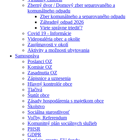
Zberný dvor / Domový zber separovaného a
komunálneho odpadu
Zber komunálneho a separovaného odpadu
Záhradný odpad 2026
Viete správne triediť?
Covid 19 - Informácie
Videogaléria obec a okolie
Zaujímavosti v okolí
Aktivity a možnosti ubytovania
Samospráva
Poslanci OZ
Komisie OZ
Zasadnutia OZ
Zápisnice a uznesenia
Hlavný kontrolór obce
Tlačivá
Štatút obce
Zásady hospodárenia s majetkom obce
Školstvo
Sociálna starostlivosť
Voľby, Referendum
Komunitný plán sociálnych služieb
PHSR
GDPR