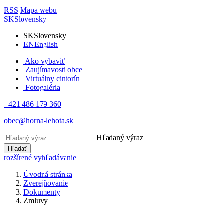
RSS
Mapa webu
SK
Slovensky
SK
Slovensky
EN
English
Ako vybaviť
Zaujímavosti obce
Virtuálny cintorín
Fotogaléria
+421 486 179 360
obec@horna-lehota.sk
Hľadaný výraz
Hľadať
rozšírené vyhľadávanie
Úvodná stránka
Zverejňovanie
Dokumenty
Zmluvy