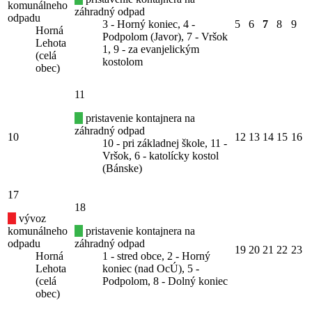
komunálneho
záhradný odpad
odpadu
3 - Horný koniec, 4 -
5
6
7
8
9
Horná
Podpolom (Javor), 7 - Vršok
Lehota
1, 9 - za evanjelickým
(celá
kostolom
obec)
11
pristavenie kontajnera na
záhradný odpad
10
12
13
14
15
16
10 - pri základnej škole, 11 -
Vršok, 6 - katolícky kostol
(Bánske)
17
18
vývoz
komunálneho
pristavenie kontajnera na
odpadu
záhradný odpad
19
20
21
22
23
Horná
1 - stred obce, 2 - Horný
Lehota
koniec (nad OcÚ), 5 -
(celá
Podpolom, 8 - Dolný koniec
obec)