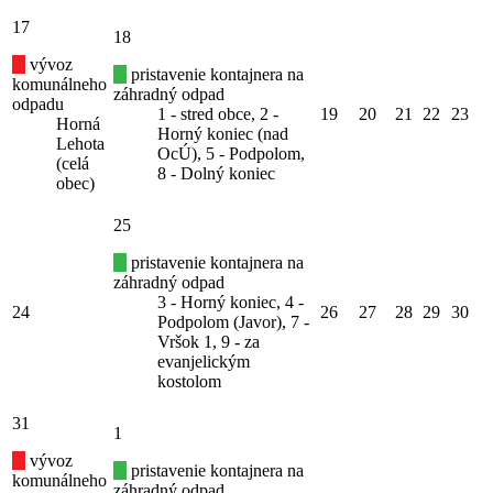
17
18
vývoz
pristavenie kontajnera na
komunálneho
záhradný odpad
odpadu
1 - stred obce, 2 -
19
20
21
22
23
Horná
Horný koniec (nad
Lehota
OcÚ), 5 - Podpolom,
(celá
8 - Dolný koniec
obec)
25
pristavenie kontajnera na
záhradný odpad
3 - Horný koniec, 4 -
24
26
27
28
29
30
Podpolom (Javor), 7 -
Vršok 1, 9 - za
evanjelickým
kostolom
31
1
vývoz
pristavenie kontajnera na
komunálneho
záhradný odpad