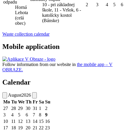
odpadu
10 - pri základnej
2
3
4
5
6
Horná
škole, 11 - Vršok, 6 -
Lehota
katolícky kostol
(celá
(Bánske)
obec)
Waste collection calendar
Mobile application
Follow information from our website in
the mobile app – V
OBRAZE.
Calendar
August
2026
Mo
Tu
We
Th
Fr
Sa
Su
27
28
29
30
31
1
2
3
4
5
6
7
8
9
10
11
12
13
14
15
16
17
18
19
20
21
22
23