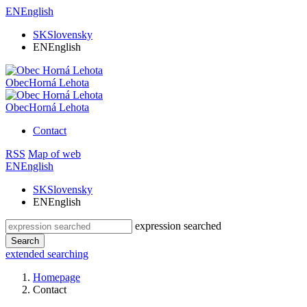
EN
English
SK
Slovensky
EN
English
Obec
Horná Lehota
Obec
Horná Lehota
Contact
RSS
Map of web
EN
English
SK
Slovensky
EN
English
expression searched
Search
extended searching
Homepage
Contact