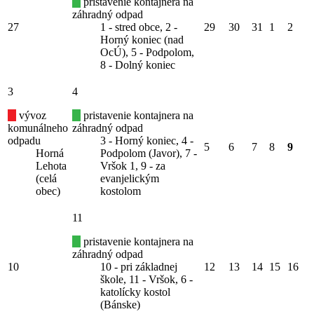
pristavenie kontajnera na
záhradný odpad
27
1 - stred obce, 2 -
29
30
31
1
2
Horný koniec (nad
OcÚ), 5 - Podpolom,
8 - Dolný koniec
3
4
vývoz
pristavenie kontajnera na
komunálneho
záhradný odpad
odpadu
3 - Horný koniec, 4 -
5
6
7
8
9
Horná
Podpolom (Javor), 7 -
Lehota
Vršok 1, 9 - za
(celá
evanjelickým
obec)
kostolom
11
pristavenie kontajnera na
záhradný odpad
10
10 - pri základnej
12
13
14
15
16
škole, 11 - Vršok, 6 -
katolícky kostol
(Bánske)