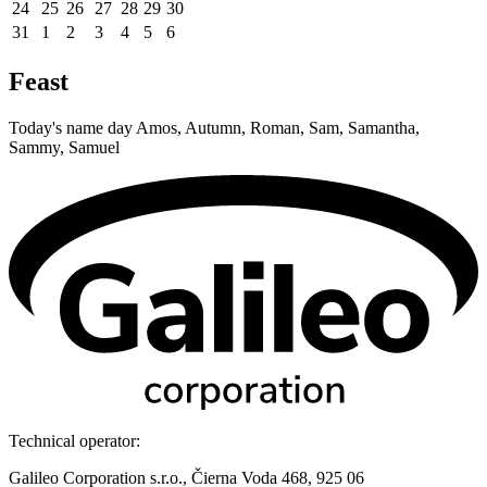
24
25
26
27
28
29
30
31
1
2
3
4
5
6
Feast
Today's name day
Amos, Autumn, Roman, Sam, Samantha,
Sammy, Samuel
Technical operator:
Galileo Corporation s.r.o., Čierna Voda 468, 925 06