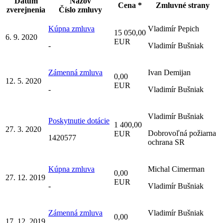
Dátum
Názov
Cena *
Zmluvné strany
zverejnenia
Číslo zmluvy
Kúpna zmluva
Vladimír Pepich
15 050,00
6. 9. 2020
EUR
-
Vladimír Bušniak
Zámenná zmluva
Ivan Demijan
0,00
12. 5. 2020
EUR
-
Vladimír Bušniak
Vladimír Bušniak
Poskytnutie dotácie
1 400,00
27. 3. 2020
Dobrovoľná požiarna
EUR
1420577
ochrana SR
Kúpna zmluva
Michal Cimerman
0,00
27. 12. 2019
EUR
-
Vladimír Bušniak
Zámenná zmluva
Vladimír Bušniak
0,00
17. 12. 2019