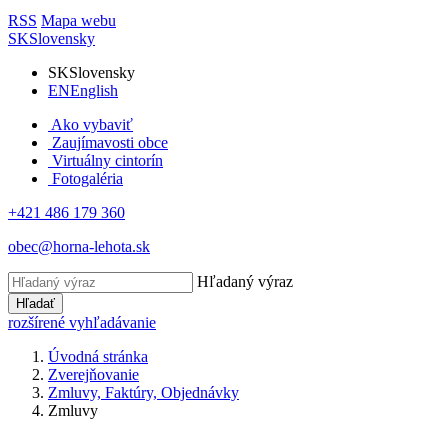
RSS
Mapa webu
SK
Slovensky
SK
Slovensky
EN
English
Ako vybaviť
Zaujímavosti obce
Virtuálny cintorín
Fotogaléria
+421 486 179 360
obec@horna-lehota.sk
Hľadaný výraz
Hľadať
rozšírené vyhľadávanie
Úvodná stránka
Zverejňovanie
Zmluvy, Faktúry, Objednávky
Zmluvy