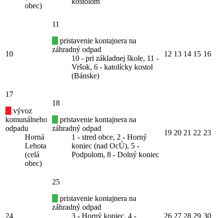
kostolom
obec)
11
pristavenie kontajnera na
záhradný odpad
10
12
13
14
15
16
10 - pri základnej škole, 11 -
Vršok, 6 - katolícky kostol
(Bánske)
17
18
vývoz
komunálneho
pristavenie kontajnera na
odpadu
záhradný odpad
19
20
21
22
23
Horná
1 - stred obce, 2 - Horný
Lehota
koniec (nad OcÚ), 5 -
(celá
Podpolom, 8 - Dolný koniec
obec)
25
pristavenie kontajnera na
záhradný odpad
24
3 - Horný koniec, 4 -
26
27
28
29
30