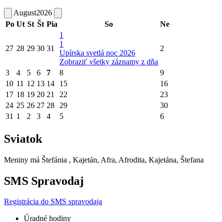
August
2026
Po
Ut
St
Št
Pia
So
Ne
1
1
27
28
29
30
31
2
Upírska svetlá noc 2026
Zobraziť všetky záznamy z dňa
3
4
5
6
7
8
9
10
11
12
13
14
15
16
17
18
19
20
21
22
23
24
25
26
27
28
29
30
31
1
2
3
4
5
6
Sviatok
Meniny má
Štefánia
, Kajetán, Afra, Afrodita, Kajetána, Štefana
SMS Spravodaj
Registrácia do SMS spravodaja
Úradné hodiny