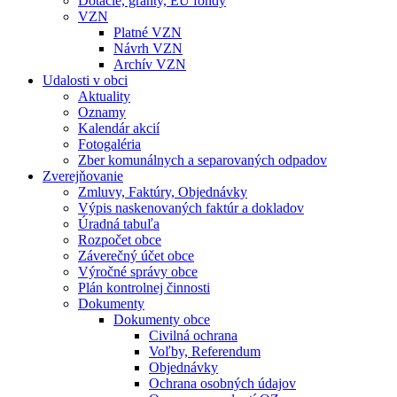
Dotácie, granty, EU fondy
VZN
Platné VZN
Návrh VZN
Archív VZN
Udalosti v obci
Aktuality
Oznamy
Kalendár akcií
Fotogaléria
Zber komunálnych a separovaných odpadov
Zverejňovanie
Zmluvy, Faktúry, Objednávky
Výpis naskenovaných faktúr a dokladov
Úradná tabuľa
Rozpočet obce
Záverečný účet obce
Výročné správy obce
Plán kontrolnej činnosti
Dokumenty
Dokumenty obce
Civilná ochrana
Voľby, Referendum
Objednávky
Ochrana osobných údajov