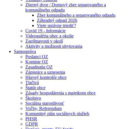
Zberný dvor / Domový zber separovaného a
komunálneho odpadu
Zber komunálneho a separovaného odpadu
Záhradný odpad 2026
Viete správne triediť?
Covid 19 - Informácie
Videogaléria obec a okolie
Zaujímavosti v okolí
Aktivity a možnosti ubytovania
Samospráva
Poslanci OZ
Komisie OZ
Zasadnutia OZ
Zápisnice a uznesenia
Hlavný kontrolór obce
Tlačivá
Štatút obce
Zásady hospodárenia s majetkom obce
Školstvo
Sociálna starostlivosť
Voľby, Referendum
Komunitný plán sociálnych služieb
PHSR
GDPR