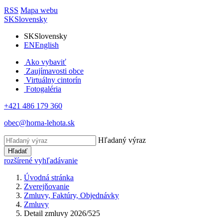
RSS
Mapa webu
SK
Slovensky
SK
Slovensky
EN
English
Ako vybaviť
Zaujímavosti obce
Virtuálny cintorín
Fotogaléria
+421 486 179 360
obec@horna-lehota.sk
Hľadaný výraz
Hľadať
rozšírené vyhľadávanie
Úvodná stránka
Zverejňovanie
Zmluvy, Faktúry, Objednávky
Zmluvy
Detail zmluvy 2026/525