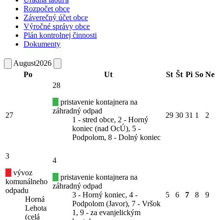
Rozpočet obce
Záverečný účet obce
Výročné správy obce
Plán kontrolnej činnosti
Dokumenty
August
2026
Po
Ut
St
Št
Pi
So
Ne
28
pristavenie kontajnera na
záhradný odpad
27
29
30
31
1
2
1 - stred obce, 2 - Horný
koniec (nad OcÚ), 5 -
Podpolom, 8 - Dolný koniec
3
4
vývoz
pristavenie kontajnera na
komunálneho
záhradný odpad
odpadu
3 - Horný koniec, 4 -
5
6
7
8
9
Horná
Podpolom (Javor), 7 - Vršok
Lehota
1, 9 - za evanjelickým
(celá