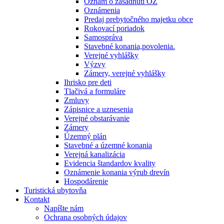
Oznam o zasadnutí OZ
Oznámenia
Predaj prebytočného majetku obce
Rokovací poriadok
Samospráva
Stavebné konania,povolenia.
Verejné vyhlášky
Výzvy
Zámery, verejné vyhlášky
Ihrisko pre deti
Tlačivá a formuláre
Zmluvy
Zápisnice a uznesenia
Verejné obstarávanie
Zámery
Územný plán
Stavebné a územné konania
Verejná kanalizácia
Evidencia štandardov kvality
Oznámenie konania výrub drevín
Hospodárenie
Turistická ubytovňa
Kontakt
Napíšte nám
Ochrana osobných údajov