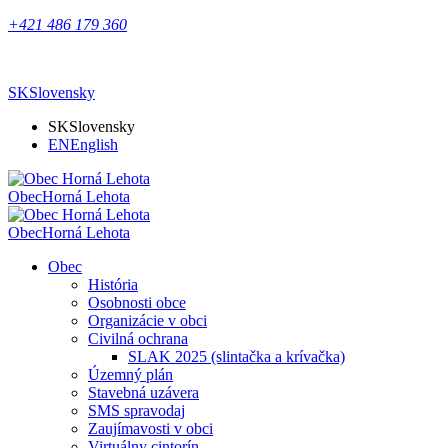
+421 486 179 360
SK
Slovensky
SK
Slovensky
EN
English
Obec
Horná Lehota
Obec
Horná Lehota
Obec
História
Osobnosti obce
Organizácie v obci
Civilná ochrana
SLAK 2025 (slintačka a krívačka)
Územný plán
Stavebná uzávera
SMS spravodaj
Zaujímavosti v obci
Virtuálny cintorín