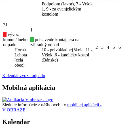
Podpolom (Javor), 7 - Vršok
1, 9 - za evanjelickým
kostolom
31
1
vývoz
komunálneho
pristavenie kontajnera na
odpadu
záhradný odpad
2
3
4
5
6
Horná
10 - pri základnej škole, 11 -
Lehota
Vršok, 6 - katolícky kostol
(celá
(Bánske)
obec)
Kalendár zvozu odpadu
Mobilná aplikácia
Sledujte informácie z nášho webu v
mobilnej aplikácii -
V OBRAZE.
Kalendár