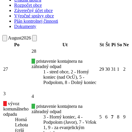
Rozpočet obce
Záverečný účet obce
Výročné správy obce
Plán kontrolnej činnosti
Dokumenty
August
2026
Po
Ut
St
Št
Pi
So
Ne
28
pristavenie kontajnera na
záhradný odpad
27
29
30
31
1
2
1 - stred obce, 2 - Horný
koniec (nad OcÚ), 5 -
Podpolom, 8 - Dolný koniec
3
4
vývoz
pristavenie kontajnera na
komunálneho
záhradný odpad
odpadu
3 - Horný koniec, 4 -
5
6
7
8
9
Horná
Podpolom (Javor), 7 - Vršok
Lehota
1, 9 - za evanjelickým
(celá