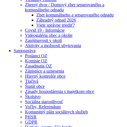
Zberný dvor / Domový zber separovaného a
komunálneho odpadu
Zber komunálneho a separovaného odpadu
Záhradný odpad 2026
Viete správne triediť?
Covid 19 - Informácie
Videogaléria obec a okolie
Zaujímavosti v okolí
Aktivity a možnosti ubytovania
Samospráva
Poslanci OZ
Komisie OZ
Zasadnutia OZ
Zápisnice a uznesenia
Hlavný kontrolór obce
Tlačivá
Štatút obce
Zásady hospodárenia s majetkom obce
Školstvo
Sociálna starostlivosť
Voľby, Referendum
Komunitný plán sociálnych služieb
PHSR
GDPR