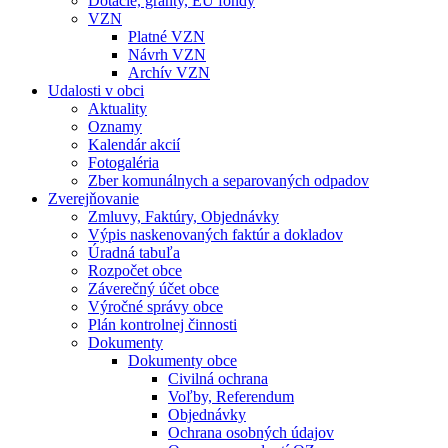
Dotácie, granty, EU fondy
VZN
Platné VZN
Návrh VZN
Archív VZN
Udalosti v obci
Aktuality
Oznamy
Kalendár akcií
Fotogaléria
Zber komunálnych a separovaných odpadov
Zverejňovanie
Zmluvy, Faktúry, Objednávky
Výpis naskenovaných faktúr a dokladov
Úradná tabuľa
Rozpočet obce
Záverečný účet obce
Výročné správy obce
Plán kontrolnej činnosti
Dokumenty
Dokumenty obce
Civilná ochrana
Voľby, Referendum
Objednávky
Ochrana osobných údajov