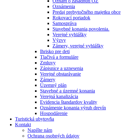
Oznam o zasadnutí OZ
Oznámenia
Predaj prebytočného majetku obce
Rokovací poriadok
Samospráva
Stavebné konania,povolenia.
Verejné vyhlášky
Výzvy
Zámery, verejné vyhlášky
Ihrisko pre deti
Tlačivá a formuláre
Zmluvy
Zápisnice a uznesenia
Verejné obstarávanie
Zámery
Územný plán
Stavebné a územné konania
Verejná kanalizácia
Evidencia štandardov kvality
Oznámenie konania výrub drevín
Hospodárenie
Turistická ubytovňa
Kontakt
Napíšte nám
Ochrana osobných údajov