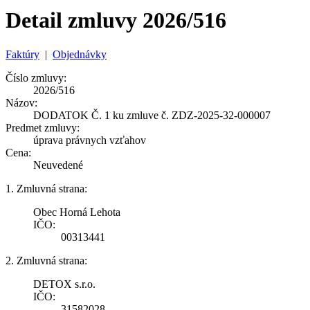
Detail zmluvy 2026/516
Faktúry
|
Objednávky
Číslo zmluvy:
2026/516
Názov:
DODATOK Č. 1 ku zmluve č. ZDZ-2025-32-000007
Predmet zmluvy:
úprava právnych vzťahov
Cena:
Neuvedené
1. Zmluvná strana:
Obec Horná Lehota
IČO:
00313441
2. Zmluvná strana:
DETOX s.r.o.
IČO:
31582028