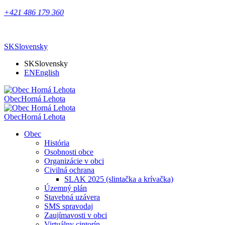
+421 486 179 360
SK
Slovensky
SK
Slovensky
EN
English
Obec
Horná Lehota
Obec
Horná Lehota
Obec
História
Osobnosti obce
Organizácie v obci
Civilná ochrana
SLAK 2025 (slintačka a krívačka)
Územný plán
Stavebná uzávera
SMS spravodaj
Zaujímavosti v obci
Virtuálny cintorín