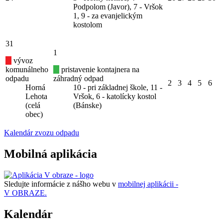
Podpolom (Javor), 7 - Vršok
1, 9 - za evanjelickým
kostolom
31
1
vývoz
komunálneho
pristavenie kontajnera na
odpadu
záhradný odpad
2
3
4
5
6
Horná
10 - pri základnej škole, 11 -
Lehota
Vršok, 6 - katolícky kostol
(celá
(Bánske)
obec)
Kalendár zvozu odpadu
Mobilná aplikácia
Sledujte informácie z nášho webu v
mobilnej aplikácii -
V OBRAZE.
Kalendár