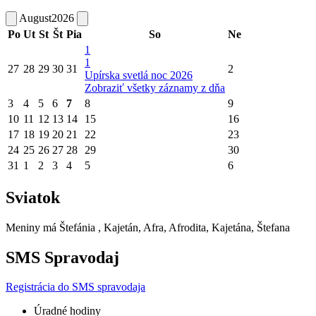
August
2026
Po
Ut
St
Št
Pia
So
Ne
1
1
27
28
29
30
31
2
Upírska svetlá noc 2026
Zobraziť všetky záznamy z dňa
3
4
5
6
7
8
9
10
11
12
13
14
15
16
17
18
19
20
21
22
23
24
25
26
27
28
29
30
31
1
2
3
4
5
6
Sviatok
Meniny má
Štefánia
, Kajetán, Afra, Afrodita, Kajetána, Štefana
SMS Spravodaj
Registrácia do SMS spravodaja
Úradné hodiny