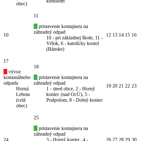
kostolom
obec)
11
pristavenie kontajnera na
záhradný odpad
10
12
13
14
15
16
10 - pri základnej škole, 11 -
Vršok, 6 - katolícky kostol
(Bánske)
17
18
vývoz
komunálneho
pristavenie kontajnera na
odpadu
záhradný odpad
19
20
21
22
23
Horná
1 - stred obce, 2 - Horný
Lehota
koniec (nad OcÚ), 5 -
(celá
Podpolom, 8 - Dolný koniec
obec)
25
pristavenie kontajnera na
záhradný odpad
24
3 - Horný koniec, 4 -
26
27
28
29
30