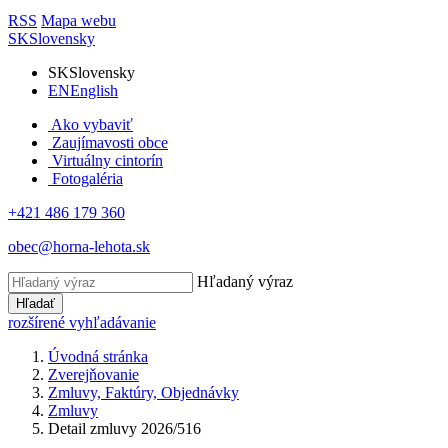
RSS
Mapa webu
SK
Slovensky
SK
Slovensky
EN
English
Ako vybaviť
Zaujímavosti obce
Virtuálny cintorín
Fotogaléria
+421 486 179 360
obec@horna-lehota.sk
Hľadaný výraz
Hľadať
rozšírené vyhľadávanie
Úvodná stránka
Zverejňovanie
Zmluvy, Faktúry, Objednávky
Zmluvy
Detail zmluvy 2026/516