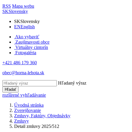
RSS
Mapa webu
SK
Slovensky
SK
Slovensky
EN
English
Ako vybaviť
Zaujímavosti obce
Virtuálny cintorín
Fotogaléria
+421 486 179 360
obec@horna-lehota.sk
Hľadaný výraz
Hľadať
rozšírené vyhľadávanie
Úvodná stránka
Zverejňovanie
Zmluvy, Faktúry, Objednávky
Zmluvy
Detail zmluvy 2025/512