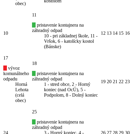
kostolom
obec)
11
pristavenie kontajnera na
záhradný odpad
10
12
13
14
15
16
10 - pri základnej škole, 11 -
Vršok, 6 - katolícky kostol
(Bánske)
17
18
vývoz
komunálneho
pristavenie kontajnera na
odpadu
záhradný odpad
19
20
21
22
23
Horná
1 - stred obce, 2 - Horný
Lehota
koniec (nad OcÚ), 5 -
(celá
Podpolom, 8 - Dolný koniec
obec)
25
pristavenie kontajnera na
záhradný odpad
24
3 - Horný koniec, 4 -
26
27
28
29
30