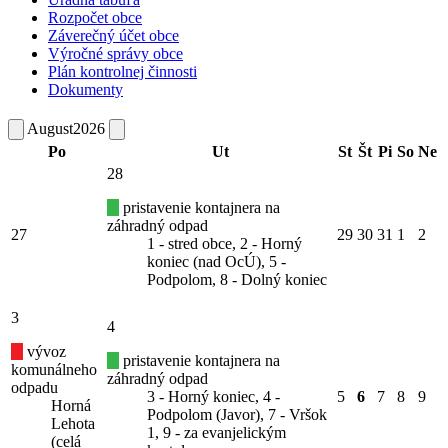
Rozpočet obce
Záverečný účet obce
Výročné správy obce
Plán kontrolnej činnosti
Dokumenty
August
2026
Po
Ut
St
Št
Pi
So
Ne
28
pristavenie kontajnera na
záhradný odpad
27
29
30
31
1
2
1 - stred obce, 2 - Horný
koniec (nad OcÚ), 5 -
Podpolom, 8 - Dolný koniec
3
4
vývoz
pristavenie kontajnera na
komunálneho
záhradný odpad
odpadu
3 - Horný koniec, 4 -
5
6
7
8
9
Horná
Podpolom (Javor), 7 - Vršok
Lehota
1, 9 - za evanjelickým
(celá