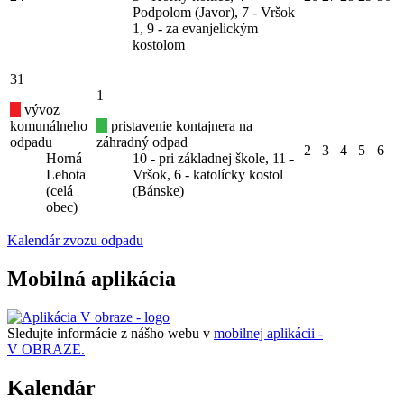
Podpolom (Javor), 7 - Vršok
1, 9 - za evanjelickým
kostolom
31
1
vývoz
komunálneho
pristavenie kontajnera na
odpadu
záhradný odpad
2
3
4
5
6
Horná
10 - pri základnej škole, 11 -
Lehota
Vršok, 6 - katolícky kostol
(celá
(Bánske)
obec)
Kalendár zvozu odpadu
Mobilná aplikácia
Sledujte informácie z nášho webu v
mobilnej aplikácii -
V OBRAZE.
Kalendár