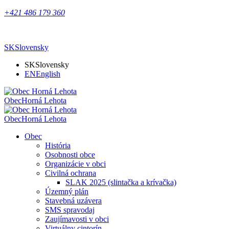
+421 486 179 360
SK
Slovensky
SK
Slovensky
EN
English
Obec
Horná Lehota
Obec
Horná Lehota
Obec
História
Osobnosti obce
Organizácie v obci
Civilná ochrana
SLAK 2025 (slintačka a krívačka)
Územný plán
Stavebná uzávera
SMS spravodaj
Zaujímavosti v obci
Virtuálny cintorín