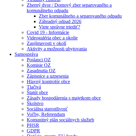
Zberný dvor / Domový zber separovaného a
komunálneho odpadu
Zber komunálneho a separovaného odpadu
Záhradný odpad 2026
Viete správne triediť?
Covid 19 - Informácie
Videogaléria obec a okolie
Zaujímavosti v okolí
Aktivity a možnosti ubytovania
Samospráva
Poslanci OZ
Komisie OZ
Zasadnutia OZ
Zápisnice a uznesenia
Hlavný kontrolór obce
Tlačivá
Štatút obce
Zásady hospodárenia s majetkom obce
Školstvo
Sociálna starostlivosť
Voľby, Referendum
Komunitný plán sociálnych služieb
PHSR
GDPR