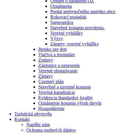
Oznam o zasadnutí OZ
Oznámenia
Predaj prebytočného majetku obce
Rokovací poriadok
Samospráva
Stavebné konania,povolenia.
Verejné vyhlášky
Výzvy
Zámery, verejné vyhlášky
Ihrisko pre deti
Tlačivá a formuláre
Zmluvy
Zápisnice a uznesenia
Verejné obstarávanie
Zámery
Územný plán
Stavebné a územné konania
Verejná kanalizácia
Evidencia štandardov kvality
Oznámenie konania výrub drevín
Hospodárenie
Turistická ubytovňa
Kontakt
Napíšte nám
Ochrana osobných údajov