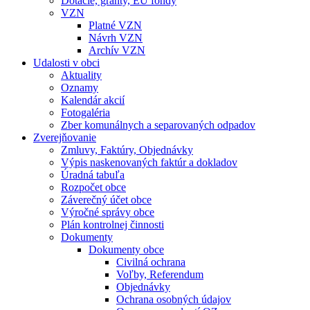
Dotácie, granty, EU fondy
VZN
Platné VZN
Návrh VZN
Archív VZN
Udalosti v obci
Aktuality
Oznamy
Kalendár akcií
Fotogaléria
Zber komunálnych a separovaných odpadov
Zverejňovanie
Zmluvy, Faktúry, Objednávky
Výpis naskenovaných faktúr a dokladov
Úradná tabuľa
Rozpočet obce
Záverečný účet obce
Výročné správy obce
Plán kontrolnej činnosti
Dokumenty
Dokumenty obce
Civilná ochrana
Voľby, Referendum
Objednávky
Ochrana osobných údajov