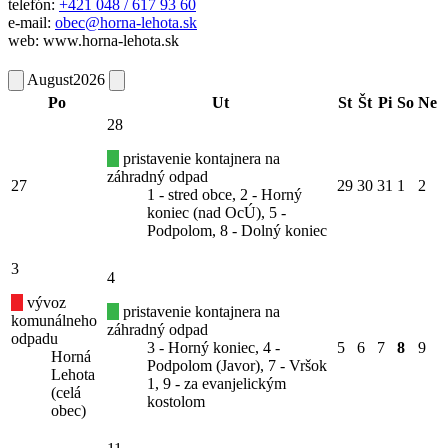
telefón:
+421 048 / 617 93 60
e-mail:
obec@horna-lehota.sk
web: www.horna-lehota.sk
August
2026
Po
Ut
St
Št
Pi
So
Ne
28
pristavenie kontajnera na
záhradný odpad
27
29
30
31
1
2
1 - stred obce, 2 - Horný
koniec (nad OcÚ), 5 -
Podpolom, 8 - Dolný koniec
3
4
vývoz
pristavenie kontajnera na
komunálneho
záhradný odpad
odpadu
3 - Horný koniec, 4 -
5
6
7
8
9
Horná
Podpolom (Javor), 7 - Vršok
Lehota
1, 9 - za evanjelickým
(celá
kostolom
obec)