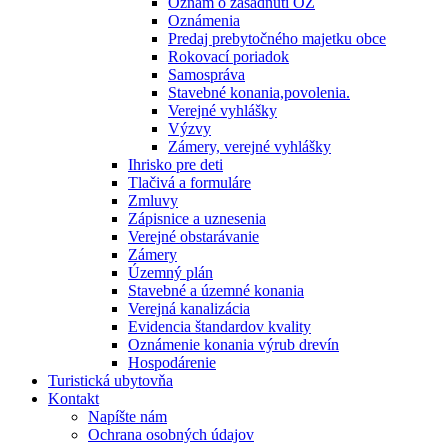
Oznam o zasadnutí OZ
Oznámenia
Predaj prebytočného majetku obce
Rokovací poriadok
Samospráva
Stavebné konania,povolenia.
Verejné vyhlášky
Výzvy
Zámery, verejné vyhlášky
Ihrisko pre deti
Tlačivá a formuláre
Zmluvy
Zápisnice a uznesenia
Verejné obstarávanie
Zámery
Územný plán
Stavebné a územné konania
Verejná kanalizácia
Evidencia štandardov kvality
Oznámenie konania výrub drevín
Hospodárenie
Turistická ubytovňa
Kontakt
Napíšte nám
Ochrana osobných údajov