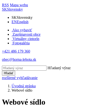
RSS
Mapa webu
SK
Slovensky
SK
Slovensky
EN
English
Ako vybaviť
Zaujímavosti obce
Virtuálny cintorín
Fotogaléria
+421 486 179 360
obec@horna-lehota.sk
Hľadaný výraz
Hľadať
rozšírené vyhľadávanie
Úvodná stránka
Webové sídlo
Webové sídlo