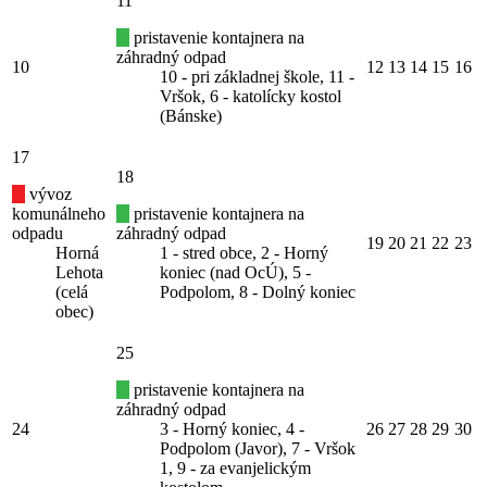
11
pristavenie kontajnera na
záhradný odpad
10
12
13
14
15
16
10 - pri základnej škole, 11 -
Vršok, 6 - katolícky kostol
(Bánske)
17
18
vývoz
komunálneho
pristavenie kontajnera na
odpadu
záhradný odpad
19
20
21
22
23
Horná
1 - stred obce, 2 - Horný
Lehota
koniec (nad OcÚ), 5 -
(celá
Podpolom, 8 - Dolný koniec
obec)
25
pristavenie kontajnera na
záhradný odpad
24
3 - Horný koniec, 4 -
26
27
28
29
30
Podpolom (Javor), 7 - Vršok
1, 9 - za evanjelickým