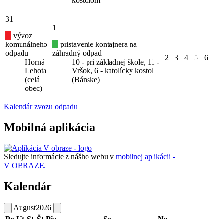
kostolom
31
1
vývoz
komunálneho
pristavenie kontajnera na
odpadu
záhradný odpad
2
3
4
5
6
Horná
10 - pri základnej škole, 11 -
Lehota
Vršok, 6 - katolícky kostol
(celá
(Bánske)
obec)
Kalendár zvozu odpadu
Mobilná aplikácia
Sledujte informácie z nášho webu v
mobilnej aplikácii -
V OBRAZE.
Kalendár
August
2026
Po
Ut
St
Št
Pia
So
Ne