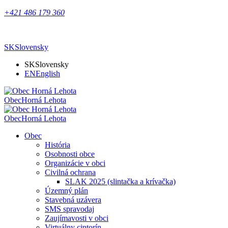
+421 486 179 360
SK
Slovensky
SK
Slovensky
EN
English
Obec
Horná Lehota
Obec
Horná Lehota
Obec
História
Osobnosti obce
Organizácie v obci
Civilná ochrana
SLAK 2025 (slintačka a krívačka)
Územný plán
Stavebná uzávera
SMS spravodaj
Zaujímavosti v obci
Virtuálny cintorín