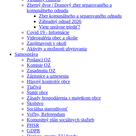
Zberný dvor / Domový zber separovaného a
komunálneho odpadu
Zber komunálneho a separovaného odpadu
Záhradný odpad 2026
Viete správne triediť?
Covid 19 - Informácie
Videogaléria obec a okolie
Zaujímavosti v okolí
Aktivity a možnosti ubytovania
Samospráva
Poslanci OZ
Komisie OZ
Zasadnutia OZ
Zápisnice a uznesenia
Hlavný kontrolór obce
Tlačivá
Štatút obce
Zásady hospodárenia s majetkom obce
Školstvo
Sociálna starostlivosť
Voľby, Referendum
Komunitný plán sociálnych služieb
PHSR
GDPR