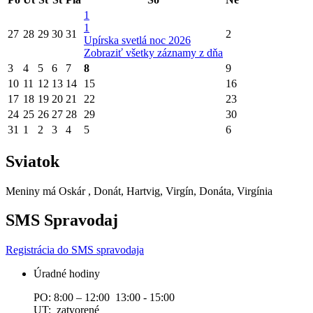
1
1
27
28
29
30
31
2
Upírska svetlá noc 2026
Zobraziť všetky záznamy z dňa
3
4
5
6
7
8
9
10
11
12
13
14
15
16
17
18
19
20
21
22
23
24
25
26
27
28
29
30
31
1
2
3
4
5
6
Sviatok
Meniny má
Oskár
, Donát, Hartvig, Virgín, Donáta, Virgínia
SMS Spravodaj
Registrácia do SMS spravodaja
Úradné hodiny
PO: 8:00 – 12:00 13:00 - 15:00
UT: zatvorené