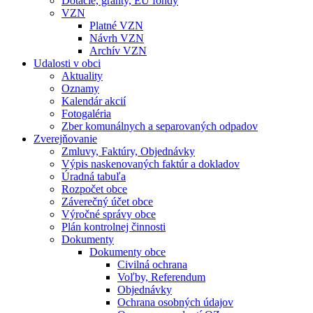
Dotácie, granty, EU fondy
VZN
Platné VZN
Návrh VZN
Archív VZN
Udalosti v obci
Aktuality
Oznamy
Kalendár akcií
Fotogaléria
Zber komunálnych a separovaných odpadov
Zverejňovanie
Zmluvy, Faktúry, Objednávky
Výpis naskenovaných faktúr a dokladov
Úradná tabuľa
Rozpočet obce
Záverečný účet obce
Výročné správy obce
Plán kontrolnej činnosti
Dokumenty
Dokumenty obce
Civilná ochrana
Voľby, Referendum
Objednávky
Ochrana osobných údajov