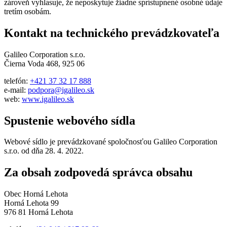
zároveň vyhlasuje, že neposkytuje žiadne sprístupnené osobné údaje
tretím osobám.
Kontakt na technického prevádzkovateľa
Galileo Corporation s.r.o.
Čierna Voda 468, 925 06
telefón:
+421 37 32 17 888
e-mail:
podpora@igalileo.sk
web:
www.igalileo.sk
Spustenie webového sídla
Webové sídlo je prevádzkované spoločnosťou Galileo Corporation
s.r.o. od dňa 28. 4. 2022.
Za obsah zodpovedá správca obsahu
Obec Horná Lehota
Horná Lehota 99
976 81 Horná Lehota