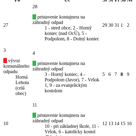
28
pristavenie kontajnera na
záhradný odpad
27
29
30
31
1
2
1 - stred obce, 2 - Horný
koniec (nad OcÚ), 5 -
Podpolom, 8 - Dolný koniec
3
4
vývoz
pristavenie kontajnera na
komunálneho
záhradný odpad
odpadu
3 - Horný koniec, 4 -
5
6
7
8
9
Horná
Podpolom (Javor), 7 - Vršok
Lehota
1, 9 - za evanjelickým
(celá
kostolom
obec)
11
pristavenie kontajnera na
záhradný odpad
10
12
13
14
15
16
10 - pri základnej škole, 11 -
Vršok, 6 - katolícky kostol