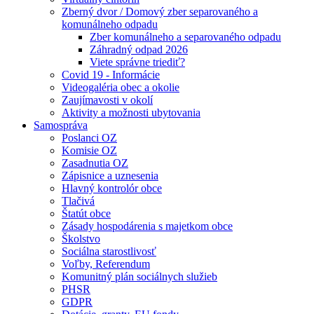
Zberný dvor / Domový zber separovaného a
komunálneho odpadu
Zber komunálneho a separovaného odpadu
Záhradný odpad 2026
Viete správne triediť?
Covid 19 - Informácie
Videogaléria obec a okolie
Zaujímavosti v okolí
Aktivity a možnosti ubytovania
Samospráva
Poslanci OZ
Komisie OZ
Zasadnutia OZ
Zápisnice a uznesenia
Hlavný kontrolór obce
Tlačivá
Štatút obce
Zásady hospodárenia s majetkom obce
Školstvo
Sociálna starostlivosť
Voľby, Referendum
Komunitný plán sociálnych služieb
PHSR
GDPR