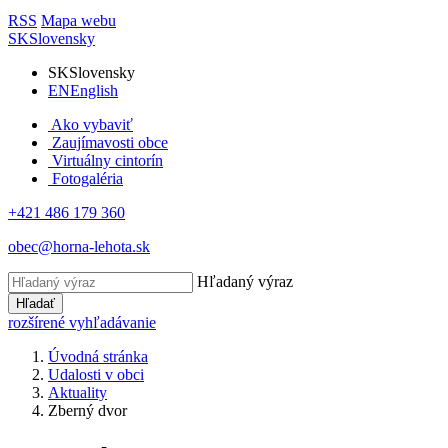
RSS
Mapa webu
SK
Slovensky
SK
Slovensky
EN
English
Ako vybaviť
Zaujímavosti obce
Virtuálny cintorín
Fotogaléria
+421 486 179 360
obec@horna-lehota.sk
Hľadaný výraz
Hľadať
rozšírené vyhľadávanie
Úvodná stránka
Udalosti v obci
Aktuality
Zberný dvor