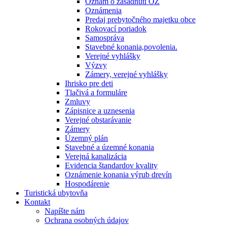
Oznam o zasadnutí OZ
Oznámenia
Predaj prebytočného majetku obce
Rokovací poriadok
Samospráva
Stavebné konania,povolenia.
Verejné vyhlášky
Výzvy
Zámery, verejné vyhlášky
Ihrisko pre deti
Tlačivá a formuláre
Zmluvy
Zápisnice a uznesenia
Verejné obstarávanie
Zámery
Územný plán
Stavebné a územné konania
Verejná kanalizácia
Evidencia štandardov kvality
Oznámenie konania výrub drevín
Hospodárenie
Turistická ubytovňa
Kontakt
Napíšte nám
Ochrana osobných údajov