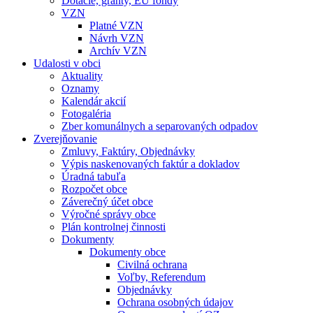
Dotácie, granty, EU fondy
VZN
Platné VZN
Návrh VZN
Archív VZN
Udalosti v obci
Aktuality
Oznamy
Kalendár akcií
Fotogaléria
Zber komunálnych a separovaných odpadov
Zverejňovanie
Zmluvy, Faktúry, Objednávky
Výpis naskenovaných faktúr a dokladov
Úradná tabuľa
Rozpočet obce
Záverečný účet obce
Výročné správy obce
Plán kontrolnej činnosti
Dokumenty
Dokumenty obce
Civilná ochrana
Voľby, Referendum
Objednávky
Ochrana osobných údajov