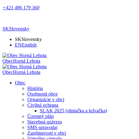
+421 486 179 360
SK
Slovensky
SK
Slovensky
EN
English
Obec
Horná Lehota
Obec
Horná Lehota
Obec
História
Osobnosti obce
Organizácie v obci
Civilná ochrana
SLAK 2025 (slintačka a krívačka)
Územný plán
Stavebná uzávera
SMS spravodaj
Zaujímavosti v obci
Virtuálny cintorín