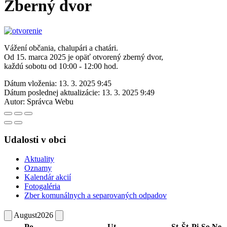
Zberný dvor
Vážení občania, chalupári a chatári.
Od 15. marca 2025 je opäť otvorený zberný dvor,
každú sobotu od 10:00 - 12:00 hod.
Dátum vloženia:
13. 3. 2025 9:45
Dátum poslednej aktualizácie:
13. 3. 2025 9:49
Autor:
Správca Webu
Udalosti v obci
Aktuality
Oznamy
Kalendár akcií
Fotogaléria
Zber komunálnych a separovaných odpadov
August
2026
Po
Ut
St
Št
Pi
So
Ne