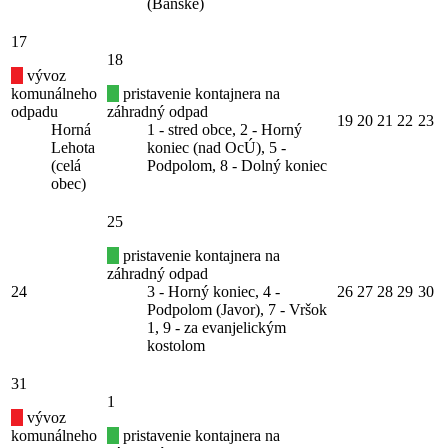
(Bánske)
17
18
vývoz
komunálneho
pristavenie kontajnera na
odpadu
záhradný odpad
19
20
21
22
23
Horná
1 - stred obce, 2 - Horný
Lehota
koniec (nad OcÚ), 5 -
(celá
Podpolom, 8 - Dolný koniec
obec)
25
pristavenie kontajnera na
záhradný odpad
24
3 - Horný koniec, 4 -
26
27
28
29
30
Podpolom (Javor), 7 - Vršok
1, 9 - za evanjelickým
kostolom
31
1
vývoz
komunálneho
pristavenie kontajnera na