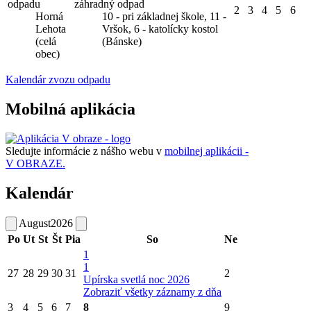
odpadu
záhradný odpad
2
3
4
5
6
Horná
10 - pri základnej škole, 11 -
Lehota
Vršok, 6 - katolícky kostol
(celá
(Bánske)
obec)
Kalendár zvozu odpadu
Mobilná aplikácia
Sledujte informácie z nášho webu v
mobilnej aplikácii -
V OBRAZE.
Kalendár
August
2026
Po
Ut
St
Št
Pia
So
Ne
1
1
27
28
29
30
31
2
Upírska svetlá noc 2026
Zobraziť všetky záznamy z dňa
3
4
5
6
7
8
9