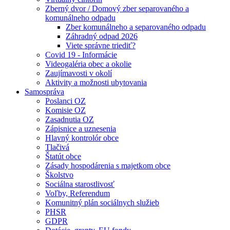
Zberný dvor / Domový zber separovaného a
komunálneho odpadu
Zber komunálneho a separovaného odpadu
Záhradný odpad 2026
Viete správne triediť?
Covid 19 - Informácie
Videogaléria obec a okolie
Zaujímavosti v okolí
Aktivity a možnosti ubytovania
Samospráva
Poslanci OZ
Komisie OZ
Zasadnutia OZ
Zápisnice a uznesenia
Hlavný kontrolór obce
Tlačivá
Štatút obce
Zásady hospodárenia s majetkom obce
Školstvo
Sociálna starostlivosť
Voľby, Referendum
Komunitný plán sociálnych služieb
PHSR
GDPR