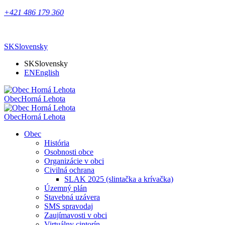
+421 486 179 360
SK
Slovensky
SK
Slovensky
EN
English
Obec
Horná Lehota
Obec
Horná Lehota
Obec
História
Osobnosti obce
Organizácie v obci
Civilná ochrana
SLAK 2025 (slintačka a krívačka)
Územný plán
Stavebná uzávera
SMS spravodaj
Zaujímavosti v obci
Virtuálny cintorín