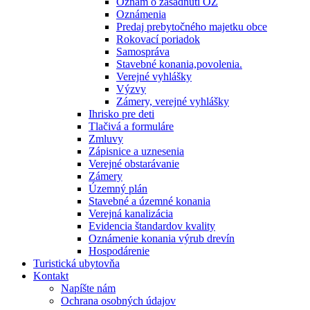
Oznam o zasadnutí OZ
Oznámenia
Predaj prebytočného majetku obce
Rokovací poriadok
Samospráva
Stavebné konania,povolenia.
Verejné vyhlášky
Výzvy
Zámery, verejné vyhlášky
Ihrisko pre deti
Tlačivá a formuláre
Zmluvy
Zápisnice a uznesenia
Verejné obstarávanie
Zámery
Územný plán
Stavebné a územné konania
Verejná kanalizácia
Evidencia štandardov kvality
Oznámenie konania výrub drevín
Hospodárenie
Turistická ubytovňa
Kontakt
Napíšte nám
Ochrana osobných údajov