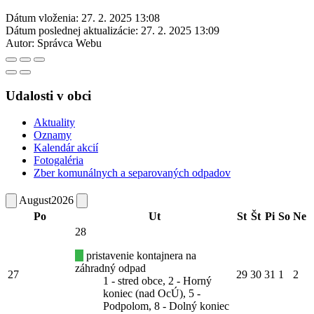
Dátum vloženia:
27. 2. 2025 13:08
Dátum poslednej aktualizácie:
27. 2. 2025 13:09
Autor:
Správca Webu
Udalosti v obci
Aktuality
Oznamy
Kalendár akcií
Fotogaléria
Zber komunálnych a separovaných odpadov
August
2026
Po
Ut
St
Št
Pi
So
Ne
28
pristavenie kontajnera na
záhradný odpad
27
29
30
31
1
2
1 - stred obce, 2 - Horný
koniec (nad OcÚ), 5 -
Podpolom, 8 - Dolný koniec