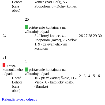
Lehota
koniec (nad OcÚ), 5 -
(celá
Podpolom, 8 - Dolný koniec
obec)
25
pristavenie kontajnera na
záhradný odpad
24
3 - Horný koniec, 4 -
26
27
28
29
30
Podpolom (Javor), 7 - Vršok
1, 9 - za evanjelickým
kostolom
31
1
vývoz
komunálneho
pristavenie kontajnera na
odpadu
záhradný odpad
2
3
4
5
6
Horná
10 - pri základnej škole, 11 -
Lehota
Vršok, 6 - katolícky kostol
(celá
(Bánske)
obec)
Kalendár zvozu odpadu