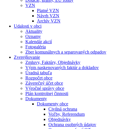
Dotácie, granty, EU fondy
VZN
Platné VZN
Návrh VZN
Archív VZN
Udalosti v obci
Aktuality
Oznamy
Kalendár akcií
Fotogaléria
Zber komunálnych a separovaných odpadov
Zverejňovanie
Zmluvy, Faktúry, Objednávky
Výpis naskenovaných faktúr a dokladov
Úradná tabuľa
Rozpočet obce
Záverečný účet obce
Výročné správy obce
Plán kontrolnej činnosti
Dokumenty
Dokumenty obce
Civilná ochrana
Voľby, Referendum
Objednávky
Ochrana osobných údajov