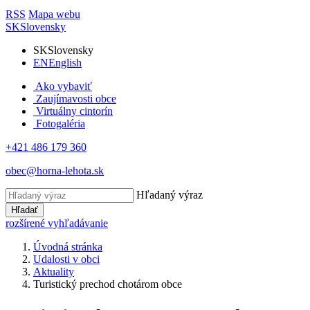
RSS
Mapa webu
SK
Slovensky
SK
Slovensky
EN
English
Ako vybaviť
Zaujímavosti obce
Virtuálny cintorín
Fotogaléria
+421 486 179 360
obec@horna-lehota.sk
Hľadaný výraz
Hľadať
rozšírené vyhľadávanie
Úvodná stránka
Udalosti v obci
Aktuality
Turistický prechod chotárom obce