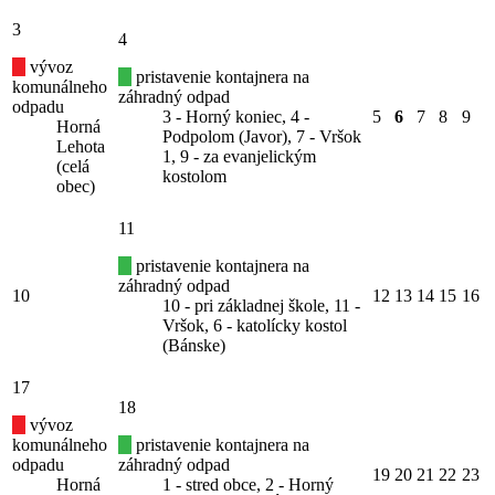
3
4
vývoz
pristavenie kontajnera na
komunálneho
záhradný odpad
odpadu
3 - Horný koniec, 4 -
5
6
7
8
9
Horná
Podpolom (Javor), 7 - Vršok
Lehota
1, 9 - za evanjelickým
(celá
kostolom
obec)
11
pristavenie kontajnera na
záhradný odpad
10
12
13
14
15
16
10 - pri základnej škole, 11 -
Vršok, 6 - katolícky kostol
(Bánske)
17
18
vývoz
komunálneho
pristavenie kontajnera na
odpadu
záhradný odpad
19
20
21
22
23
Horná
1 - stred obce, 2 - Horný