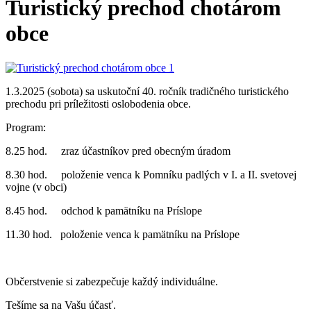
Turistický prechod chotárom
obce
1.3.2025 (sobota) sa uskutoční 40. ročník tradičného turistického
prechodu pri príležitosti oslobodenia obce.
Program:
8.25 hod. zraz účastníkov pred obecným úradom
8.30 hod. položenie venca k Pomníku padlých v I. a II. svetovej
vojne (v obci)
8.45 hod. odchod k pamätníku na Príslope
11.30 hod. položenie venca k pamätníku na Príslope
Občerstvenie si zabezpečuje každý individuálne.
Tešíme sa na Vašu účasť.