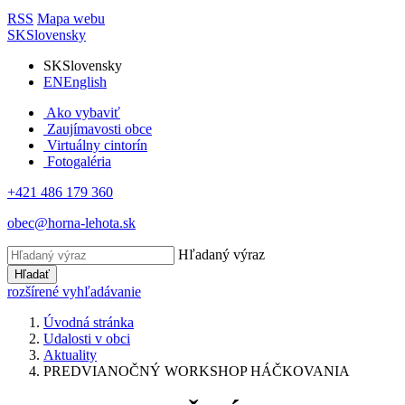
RSS
Mapa webu
SK
Slovensky
SK
Slovensky
EN
English
Ako vybaviť
Zaujímavosti obce
Virtuálny cintorín
Fotogaléria
+421 486 179 360
obec@horna-lehota.sk
Hľadaný výraz
Hľadať
rozšírené vyhľadávanie
Úvodná stránka
Udalosti v obci
Aktuality
PREDVIANOČNÝ WORKSHOP HÁČKOVANIA