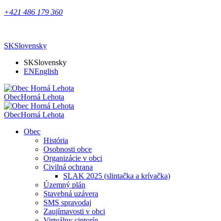
+421 486 179 360
SK
Slovensky
SK
Slovensky
EN
English
Obec
Horná Lehota
Obec
Horná Lehota
Obec
História
Osobnosti obce
Organizácie v obci
Civilná ochrana
SLAK 2025 (slintačka a krívačka)
Územný plán
Stavebná uzávera
SMS spravodaj
Zaujímavosti v obci
Virtuálny cintorín