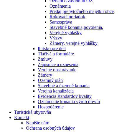
Oznam o zasadnutí OZ
Oznámenia
Predaj prebytočného majetku obce
Rokovací poriadok
Samospráva
Stavebné konania,povolenia.
Verejné vyhlášky
Výzvy
Zámery, verejné vyhlášky
Ihrisko pre deti
Tlačivá a formuláre
Zmluvy
Zápisnice a uznesenia
Verejné obstarávanie
Zámery
Územný plán
Stavebné a územné konania
Verejná kanalizácia
Evidencia štandardov kvality
Oznámenie konania výrub drevín
Hospodárenie
Turistická ubytovňa
Kontakt
Napíšte nám
Ochrana osobných údajov