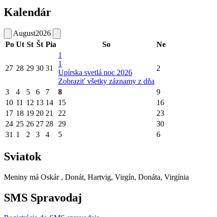
Kalendár
August
2026
Po
Ut
St
Št
Pia
So
Ne
1
1
27
28
29
30
31
2
Upírska svetlá noc 2026
Zobraziť všetky záznamy z dňa
3
4
5
6
7
8
9
10
11
12
13
14
15
16
17
18
19
20
21
22
23
24
25
26
27
28
29
30
31
1
2
3
4
5
6
Sviatok
Meniny má
Oskár
, Donát, Hartvig, Virgín, Donáta, Virgínia
SMS Spravodaj