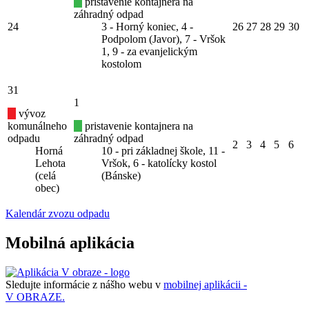
pristavenie kontajnera na
záhradný odpad
24
3 - Horný koniec, 4 -
26
27
28
29
30
Podpolom (Javor), 7 - Vršok
1, 9 - za evanjelickým
kostolom
31
1
vývoz
komunálneho
pristavenie kontajnera na
odpadu
záhradný odpad
2
3
4
5
6
Horná
10 - pri základnej škole, 11 -
Lehota
Vršok, 6 - katolícky kostol
(celá
(Bánske)
obec)
Kalendár zvozu odpadu
Mobilná aplikácia
Sledujte informácie z nášho webu v
mobilnej aplikácii -
V OBRAZE.