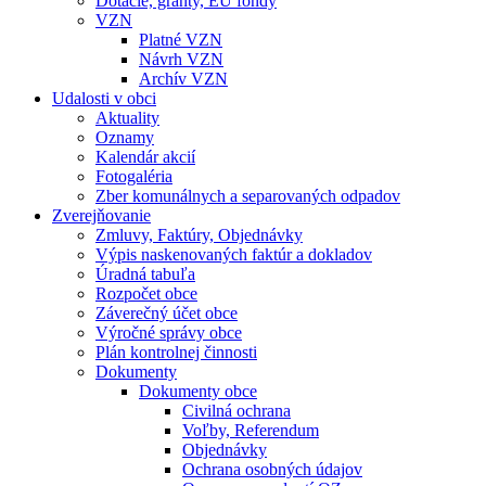
Dotácie, granty, EU fondy
VZN
Platné VZN
Návrh VZN
Archív VZN
Udalosti v obci
Aktuality
Oznamy
Kalendár akcií
Fotogaléria
Zber komunálnych a separovaných odpadov
Zverejňovanie
Zmluvy, Faktúry, Objednávky
Výpis naskenovaných faktúr a dokladov
Úradná tabuľa
Rozpočet obce
Záverečný účet obce
Výročné správy obce
Plán kontrolnej činnosti
Dokumenty
Dokumenty obce
Civilná ochrana
Voľby, Referendum
Objednávky
Ochrana osobných údajov