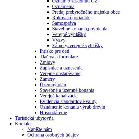
Oznam o zasadnutí OZ
Oznámenia
Predaj prebytočného majetku obce
Rokovací poriadok
Samospráva
Stavebné konania,povolenia.
Verejné vyhlášky
Výzvy
Zámery, verejné vyhlášky
Ihrisko pre deti
Tlačivá a formuláre
Zmluvy
Zápisnice a uznesenia
Verejné obstarávanie
Zámery
Územný plán
Stavebné a územné konania
Verejná kanalizácia
Evidencia štandardov kvality
Oznámenie konania výrub drevín
Hospodárenie
Turistická ubytovňa
Kontakt
Napíšte nám
Ochrana osobných údajov