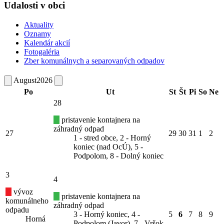
Udalosti v obci
Aktuality
Oznamy
Kalendár akcií
Fotogaléria
Zber komunálnych a separovaných odpadov
August
2026
Po
Ut
St
Št
Pi
So
Ne
28
pristavenie kontajnera na
záhradný odpad
27
29
30
31
1
2
1 - stred obce, 2 - Horný
koniec (nad OcÚ), 5 -
Podpolom, 8 - Dolný koniec
3
4
vývoz
pristavenie kontajnera na
komunálneho
záhradný odpad
odpadu
3 - Horný koniec, 4 -
5
6
7
8
9
Horná
Podpolom (Javor), 7 - Vršok