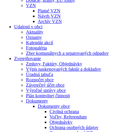
Dotácie, granty, EU fondy
VZN
Platné VZN
Návrh VZN
Archív VZN
Udalosti v obci
Aktuality
Oznamy
Kalendár akcií
Fotogaléria
Zber komunálnych a separovaných odpadov
Zverejňovanie
Zmluvy, Faktúry, Objednávky
Výpis naskenovaných faktúr a dokladov
Úradná tabuľa
Rozpočet obce
Záverečný účet obce
Výročné správy obce
Plán kontrolnej činnosti
Dokumenty
Dokumenty obce
Civilná ochrana
Voľby, Referendum
Objednávky
Ochrana osobných údajov