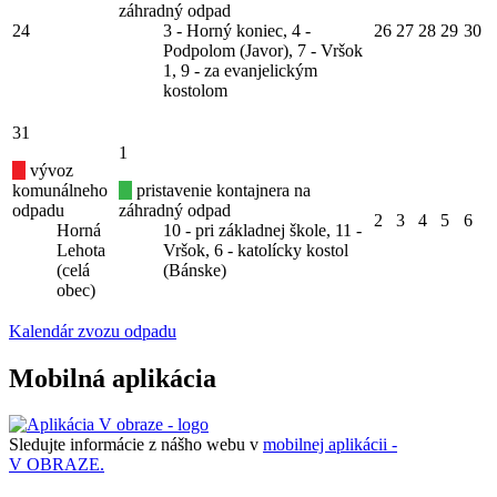
záhradný odpad
24
3 - Horný koniec, 4 -
26
27
28
29
30
Podpolom (Javor), 7 - Vršok
1, 9 - za evanjelickým
kostolom
31
1
vývoz
komunálneho
pristavenie kontajnera na
odpadu
záhradný odpad
2
3
4
5
6
Horná
10 - pri základnej škole, 11 -
Lehota
Vršok, 6 - katolícky kostol
(celá
(Bánske)
obec)
Kalendár zvozu odpadu
Mobilná aplikácia
Sledujte informácie z nášho webu v
mobilnej aplikácii -
V OBRAZE.