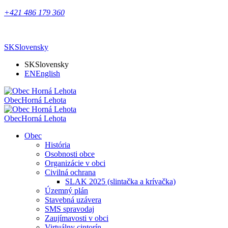
+421 486 179 360
SK
Slovensky
SK
Slovensky
EN
English
Obec
Horná Lehota
Obec
Horná Lehota
Obec
História
Osobnosti obce
Organizácie v obci
Civilná ochrana
SLAK 2025 (slintačka a krívačka)
Územný plán
Stavebná uzávera
SMS spravodaj
Zaujímavosti v obci
Virtuálny cintorín