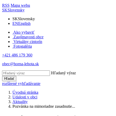
RSS
Mapa webu
SK
Slovensky
SK
Slovensky
EN
English
Ako vybaviť
Zaujímavosti obce
Virtuálny cintorín
Fotogaléria
+421 486 179 360
obec@horna-lehota.sk
Hľadaný výraz
Hľadať
rozšírené vyhľadávanie
Úvodná stránka
Udalosti v obci
Aktuality
Pozvánka na mimoriadne zasadnutie...