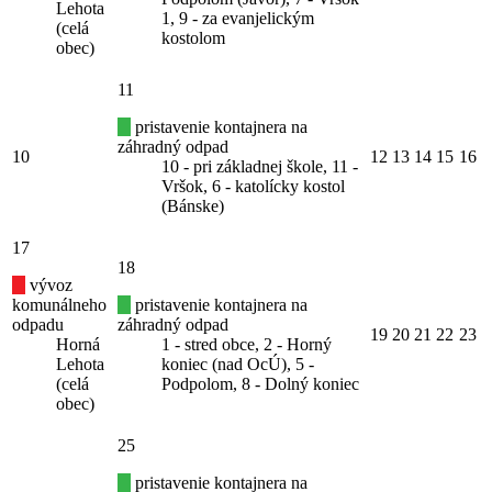
Lehota
1, 9 - za evanjelickým
(celá
kostolom
obec)
11
pristavenie kontajnera na
záhradný odpad
10
12
13
14
15
16
10 - pri základnej škole, 11 -
Vršok, 6 - katolícky kostol
(Bánske)
17
18
vývoz
komunálneho
pristavenie kontajnera na
odpadu
záhradný odpad
19
20
21
22
23
Horná
1 - stred obce, 2 - Horný
Lehota
koniec (nad OcÚ), 5 -
(celá
Podpolom, 8 - Dolný koniec
obec)
25
pristavenie kontajnera na