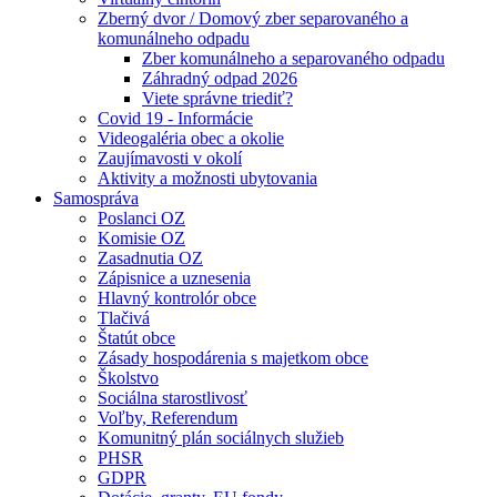
Zberný dvor / Domový zber separovaného a
komunálneho odpadu
Zber komunálneho a separovaného odpadu
Záhradný odpad 2026
Viete správne triediť?
Covid 19 - Informácie
Videogaléria obec a okolie
Zaujímavosti v okolí
Aktivity a možnosti ubytovania
Samospráva
Poslanci OZ
Komisie OZ
Zasadnutia OZ
Zápisnice a uznesenia
Hlavný kontrolór obce
Tlačivá
Štatút obce
Zásady hospodárenia s majetkom obce
Školstvo
Sociálna starostlivosť
Voľby, Referendum
Komunitný plán sociálnych služieb
PHSR
GDPR