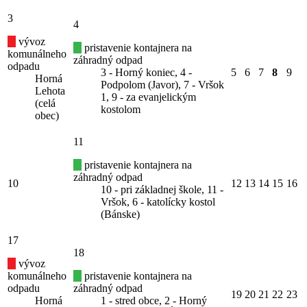
3
4
vývoz
pristavenie kontajnera na
komunálneho
záhradný odpad
odpadu
3 - Horný koniec, 4 -
5
6
7
8
9
Horná
Podpolom (Javor), 7 - Vršok
Lehota
1, 9 - za evanjelickým
(celá
kostolom
obec)
11
pristavenie kontajnera na
záhradný odpad
10
12
13
14
15
16
10 - pri základnej škole, 11 -
Vršok, 6 - katolícky kostol
(Bánske)
17
18
vývoz
komunálneho
pristavenie kontajnera na
odpadu
záhradný odpad
19
20
21
22
23
Horná
1 - stred obce, 2 - Horný