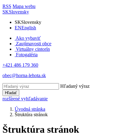
RSS
Mapa webu
SK
Slovensky
SK
Slovensky
EN
English
Ako vybaviť
Zaujímavosti obce
Virtuálny cintorín
Fotogaléria
+421 486 179 360
obec@horna-lehota.sk
Hľadaný výraz
Hľadať
rozšírené vyhľadávanie
Úvodná stránka
Štruktúra stránok
Štruktúra stránok