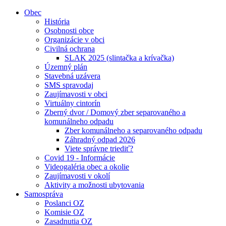
Obec
História
Osobnosti obce
Organizácie v obci
Civilná ochrana
SLAK 2025 (slintačka a krívačka)
Územný plán
Stavebná uzávera
SMS spravodaj
Zaujímavosti v obci
Virtuálny cintorín
Zberný dvor / Domový zber separovaného a
komunálneho odpadu
Zber komunálneho a separovaného odpadu
Záhradný odpad 2026
Viete správne triediť?
Covid 19 - Informácie
Videogaléria obec a okolie
Zaujímavosti v okolí
Aktivity a možnosti ubytovania
Samospráva
Poslanci OZ
Komisie OZ
Zasadnutia OZ