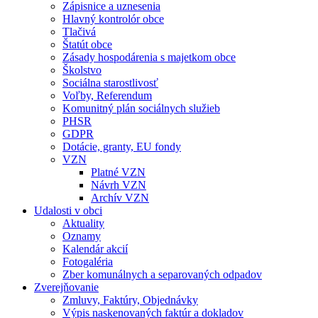
Zápisnice a uznesenia
Hlavný kontrolór obce
Tlačivá
Štatút obce
Zásady hospodárenia s majetkom obce
Školstvo
Sociálna starostlivosť
Voľby, Referendum
Komunitný plán sociálnych služieb
PHSR
GDPR
Dotácie, granty, EU fondy
VZN
Platné VZN
Návrh VZN
Archív VZN
Udalosti v obci
Aktuality
Oznamy
Kalendár akcií
Fotogaléria
Zber komunálnych a separovaných odpadov
Zverejňovanie
Zmluvy, Faktúry, Objednávky
Výpis naskenovaných faktúr a dokladov