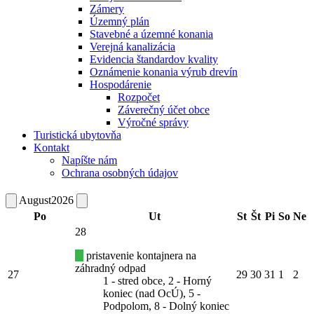
Zámery
Územný plán
Stavebné a územné konania
Verejná kanalizácia
Evidencia štandardov kvality
Oznámenie konania výrub drevín
Hospodárenie
Rozpočet
Záverečný účet obce
Výročné správy
Turistická ubytovňa
Kontakt
Napíšte nám
Ochrana osobných údajov
August
2026
Po
Ut
St
Št
Pi
So
Ne
28
pristavenie kontajnera na
záhradný odpad
27
29
30
31
1
2
1 - stred obce, 2 - Horný
koniec (nad OcÚ), 5 -
Podpolom, 8 - Dolný koniec