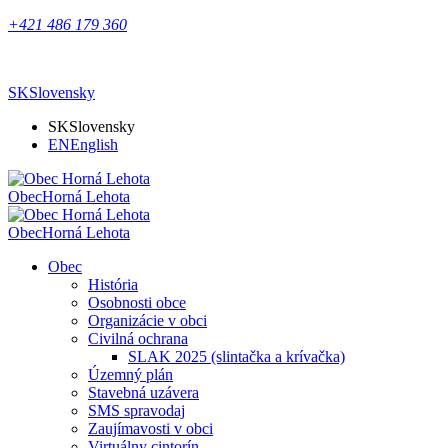
+421 486 179 360
SK
Slovensky
SK
Slovensky
EN
English
Obec
Horná Lehota
Obec
Horná Lehota
Obec
História
Osobnosti obce
Organizácie v obci
Civilná ochrana
SLAK 2025 (slintačka a krívačka)
Územný plán
Stavebná uzávera
SMS spravodaj
Zaujímavosti v obci
Virtuálny cintorín