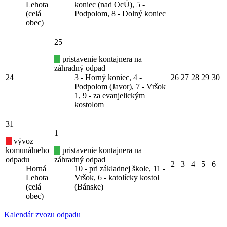
Lehota
koniec (nad OcÚ), 5 -
(celá
Podpolom, 8 - Dolný koniec
obec)
25
pristavenie kontajnera na
záhradný odpad
24
3 - Horný koniec, 4 -
26
27
28
29
30
Podpolom (Javor), 7 - Vršok
1, 9 - za evanjelickým
kostolom
31
1
vývoz
komunálneho
pristavenie kontajnera na
odpadu
záhradný odpad
2
3
4
5
6
Horná
10 - pri základnej škole, 11 -
Lehota
Vršok, 6 - katolícky kostol
(celá
(Bánske)
obec)
Kalendár zvozu odpadu