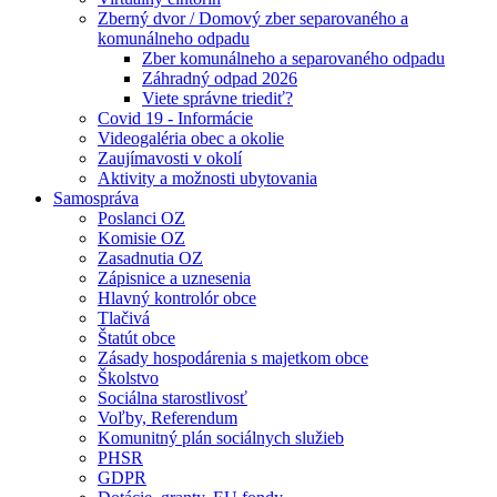
Zberný dvor / Domový zber separovaného a
komunálneho odpadu
Zber komunálneho a separovaného odpadu
Záhradný odpad 2026
Viete správne triediť?
Covid 19 - Informácie
Videogaléria obec a okolie
Zaujímavosti v okolí
Aktivity a možnosti ubytovania
Samospráva
Poslanci OZ
Komisie OZ
Zasadnutia OZ
Zápisnice a uznesenia
Hlavný kontrolór obce
Tlačivá
Štatút obce
Zásady hospodárenia s majetkom obce
Školstvo
Sociálna starostlivosť
Voľby, Referendum
Komunitný plán sociálnych služieb
PHSR
GDPR