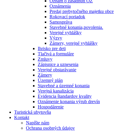
Oznam o zasadnutí OZ
Oznámenia
Predaj prebytočného majetku obce
Rokovací poriadok
Samospráva
Stavebné konania,povolenia.
Verejné vyhlášky
Výzvy
Zámery, verejné vyhlášky
Ihrisko pre deti
Tlačivá a formuláre
Zmluvy
Zápisnice a uznesenia
Verejné obstarávanie
Zámery
Územný plán
Stavebné a územné konania
Verejná kanalizácia
Evidencia štandardov kvality
Oznámenie konania výrub drevín
Hospodárenie
Turistická ubytovňa
Kontakt
Napíšte nám
Ochrana osobných údajov