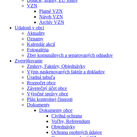
Dotácie, granty, EU fondy
VZN
Platné VZN
Návrh VZN
Archív VZN
Udalosti v obci
Aktuality
Oznamy
Kalendár akcií
Fotogaléria
Zber komunálnych a separovaných odpadov
Zverejňovanie
Zmluvy, Faktúry, Objednávky
Výpis naskenovaných faktúr a dokladov
Úradná tabuľa
Rozpočet obce
Záverečný účet obce
Výročné správy obce
Plán kontrolnej činnosti
Dokumenty
Dokumenty obce
Civilná ochrana
Voľby, Referendum
Objednávky
Ochrana osobných údajov