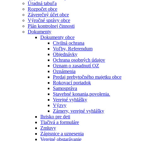
Úradná tabuľa
Rozpočet obce
Záverečný účet obce
Výročné správy obce
Plán kontrolnej činnosti
Dokumenty
Dokumenty obce
Civilná ochrana
Voľby, Referendum
Objednávky
Ochrana osobných údajov
Oznam o zasadnutí OZ
Oznámenia
Predaj prebytočného majetku obce
Rokovací poriadok
Samospráva
Stavebné konania,povolenia.
Verejné vyhlášky
Výzvy
Zámery, verejné vyhlášky
Ihrisko pre deti
Tlačivá a formuláre
Zmluvy
Zápisnice a uznesenia
Verejné obstarávanie