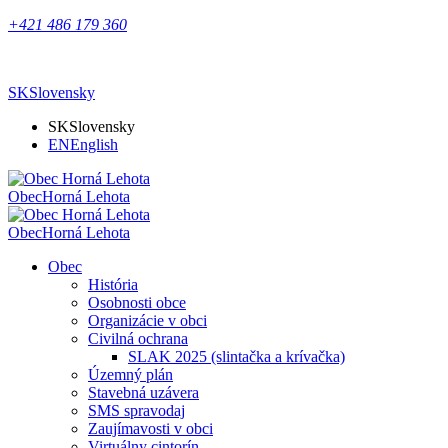
+421 486 179 360
SK
Slovensky
SK
Slovensky
EN
English
Obec
Horná Lehota
Obec
Horná Lehota
Obec
História
Osobnosti obce
Organizácie v obci
Civilná ochrana
SLAK 2025 (slintačka a krívačka)
Územný plán
Stavebná uzávera
SMS spravodaj
Zaujímavosti v obci
Virtuálny cintorín