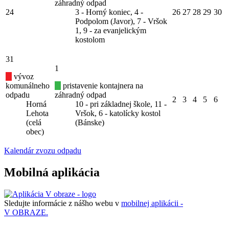
záhradný odpad
24
3 - Horný koniec, 4 -
26
27
28
29
30
Podpolom (Javor), 7 - Vršok
1, 9 - za evanjelickým
kostolom
31
1
vývoz
komunálneho
pristavenie kontajnera na
odpadu
záhradný odpad
2
3
4
5
6
Horná
10 - pri základnej škole, 11 -
Lehota
Vršok, 6 - katolícky kostol
(celá
(Bánske)
obec)
Kalendár zvozu odpadu
Mobilná aplikácia
Sledujte informácie z nášho webu v
mobilnej aplikácii -
V OBRAZE.