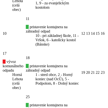
Lehota
1, 9 - za evanjelickým
(celá
kostolom
obec)
11
pristavenie kontajnera na
záhradný odpad
10
12
13
14
15
16
10 - pri základnej škole, 11 -
Vršok, 6 - katolícky kostol
(Bánske)
17
18
vývoz
komunálneho
pristavenie kontajnera na
odpadu
záhradný odpad
19
20
21
22
23
Horná
1 - stred obce, 2 - Horný
Lehota
koniec (nad OcÚ), 5 -
(celá
Podpolom, 8 - Dolný koniec
obec)
25
pristavenie kontajnera na