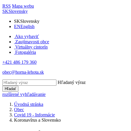
RSS
Mapa webu
SK
Slovensky
SK
Slovensky
EN
English
Ako vybaviť
Zaujímavosti obce
Virtuálny cintorín
Fotogaléria
+421 486 179 360
obec@horna-lehota.sk
Hľadaný výraz
Hľadať
rozšírené vyhľadávanie
Úvodná stránka
Obec
Covid 19 - Informácie
Koronavírus a Slovensko