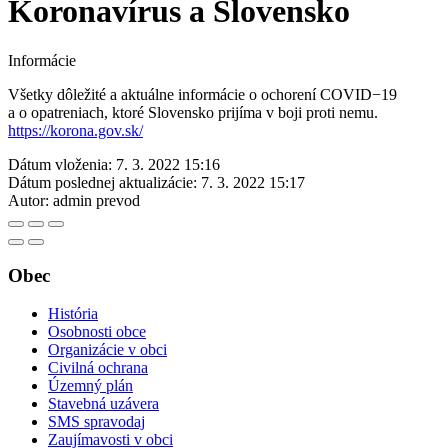
Koronavírus a Slovensko
Informácie
Všetky dôležité a aktuálne informácie o ochorení COVID−19
a o opatreniach, ktoré Slovensko prijíma v boji proti nemu.
https://korona.gov.sk/
Dátum vloženia:
7. 3. 2022 15:16
Dátum poslednej aktualizácie:
7. 3. 2022 15:17
Autor:
admin prevod
Obec
História
Osobnosti obce
Organizácie v obci
Civilná ochrana
Územný plán
Stavebná uzávera
SMS spravodaj
Zaujímavosti v obci