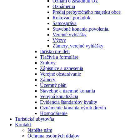
Oznam o zasadnutí OZ
Oznámenia
Predaj prebytočného majetku obce
Rokovací poriadok
Samospráva
Stavebné konania,povolenia.
Verejné vyhlášky
Výzvy
Zámery, verejné vyhlášky
Ihrisko pre deti
Tlačivá a formuláre
Zmluvy
Zápisnice a uznesenia
Verejné obstarávanie
Zámery
Územný plán
Stavebné a územné konania
Verejná kanalizácia
Evidencia štandardov kvality
Oznámenie konania výrub drevín
Hospodárenie
Turistická ubytovňa
Kontakt
Napíšte nám
Ochrana osobných údajov