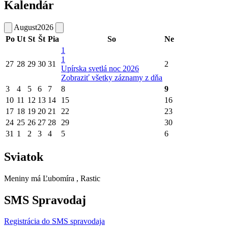
Kalendár
August
2026
Po
Ut
St
Št
Pia
So
Ne
1
1
27
28
29
30
31
2
Upírska svetlá noc 2026
Zobraziť všetky záznamy z dňa
3
4
5
6
7
8
9
10
11
12
13
14
15
16
17
18
19
20
21
22
23
24
25
26
27
28
29
30
31
1
2
3
4
5
6
Sviatok
Meniny má
Ľubomíra
, Rastic
SMS Spravodaj
Registrácia do SMS spravodaja