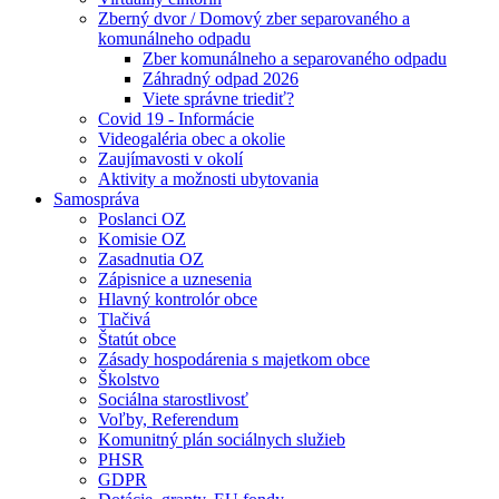
Zberný dvor / Domový zber separovaného a
komunálneho odpadu
Zber komunálneho a separovaného odpadu
Záhradný odpad 2026
Viete správne triediť?
Covid 19 - Informácie
Videogaléria obec a okolie
Zaujímavosti v okolí
Aktivity a možnosti ubytovania
Samospráva
Poslanci OZ
Komisie OZ
Zasadnutia OZ
Zápisnice a uznesenia
Hlavný kontrolór obce
Tlačivá
Štatút obce
Zásady hospodárenia s majetkom obce
Školstvo
Sociálna starostlivosť
Voľby, Referendum
Komunitný plán sociálnych služieb
PHSR
GDPR