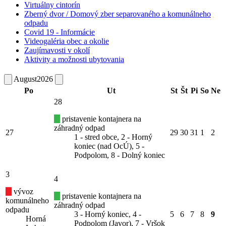
Virtuálny cintorín
Zberný dvor / Domový zber separovaného a komunálneho
odpadu
Covid 19 - Informácie
Videogaléria obec a okolie
Zaujímavosti v okolí
Aktivity a možnosti ubytovania
August
2026
Po
Ut
St
Št
Pi
So
Ne
28
pristavenie kontajnera na
záhradný odpad
27
29
30
31
1
2
1 - stred obce, 2 - Horný
koniec (nad OcÚ), 5 -
Podpolom, 8 - Dolný koniec
3
4
vývoz
pristavenie kontajnera na
komunálneho
záhradný odpad
odpadu
3 - Horný koniec, 4 -
5
6
7
8
9
Horná
Podpolom (Javor), 7 - Vršok