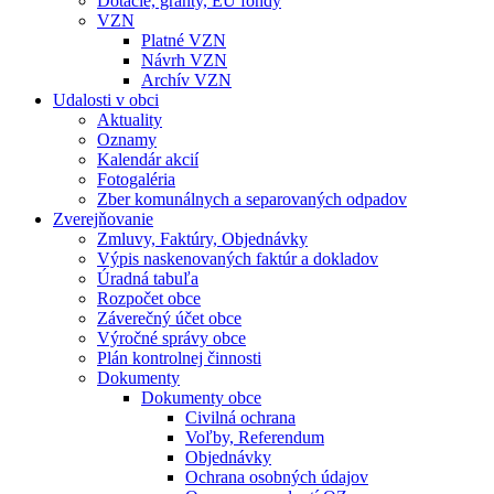
Dotácie, granty, EU fondy
VZN
Platné VZN
Návrh VZN
Archív VZN
Udalosti v obci
Aktuality
Oznamy
Kalendár akcií
Fotogaléria
Zber komunálnych a separovaných odpadov
Zverejňovanie
Zmluvy, Faktúry, Objednávky
Výpis naskenovaných faktúr a dokladov
Úradná tabuľa
Rozpočet obce
Záverečný účet obce
Výročné správy obce
Plán kontrolnej činnosti
Dokumenty
Dokumenty obce
Civilná ochrana
Voľby, Referendum
Objednávky
Ochrana osobných údajov